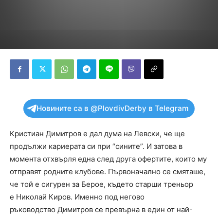
Новините са в @PlovdivDerby в Telegram
Кристиан Димитров е дал дума на Левски, че ще
продължи кариерата си при “сините”. И затова в
момента отхвърля една след друга офертите, които му
отправят родните клубове. Първоначално се смяташе,
че той е сигурен за Берое, където старши треньор
е Николай Киров. Именно под негово
ръководство Димитров се превърна в един от най-