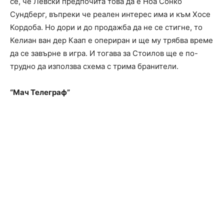
се, че Левски предпочита това да е Ноа Сонко
Сундберг, въпреки че реален интерес има и към Хосе
Кордоба. Но дори и до продажба да не се стигне, то
Келиан ван дер Каап е опериран и ще му трябва време
да се завърне в игра. И тогава за Стоилов ще е по-
трудно да използва схема с трима бранители.
“Мач Телеграф”