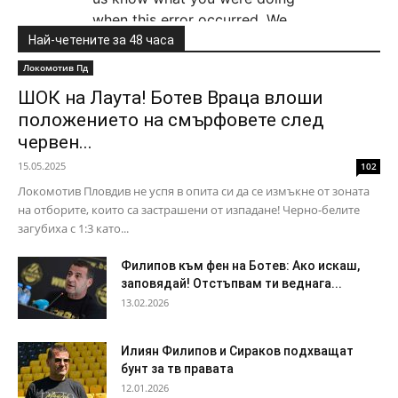
Най-четените за 48 часа
Локомотив Пд
ШОК на Лаута! Ботев Враца влоши
положението на смърфовете след
червен...
15.05.2025
102
Локомотив Пловдив не успя в опита си да се измъкне от зоната
на отборите, които са застрашени от изпадане! Черно-белите
загубиха с 1:3 като...
Филипов към фен на Ботев: Ако искаш,
заповядай! Отстъпвам ти веднага...
13.02.2026
Илиян Филипов и Сираков подхващат
бунт за тв правата
12.01.2026