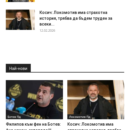
Косич: Локомотив има страхотна
история, трябва да бъдем труден за
всеки...
12.02.2026
Най-нови
Ботев Пд
Локомотив Пд
Филипов към фен на Ботев:
Косич: Локомотив има