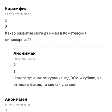
Карамфил
29.12.2022 At 10:06
2
3
Какво развитие мога да имам в Коматевския
пилишарник?!
Анонимен
29.12.2022 At 12:19
2
1
Някога тръгнах от курника зад ВСИ и хубаво, че
отидох в Ботев, та света чу за мен!
Анонимен
29.12.2022 At 9:33
2