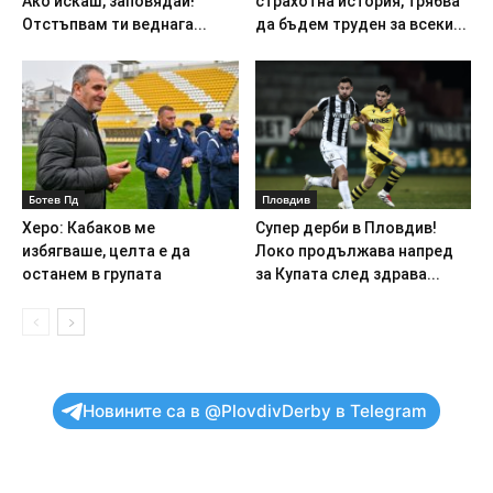
Ако искаш, заповядай!
страхотна история, трябва
Отстъпвам ти веднага...
да бъдем труден за всеки...
Ботев Пд
Пловдив
Херо: Кабаков ме
Супер дерби в Пловдив!
избягваше, целта е да
Локо продължава напред
останем в групата
за Купата след здрава...
Новините са в @PlovdivDerby в Telegram