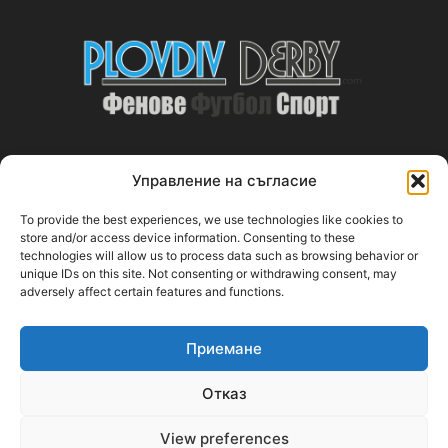
Управление на съгласие
ABOUT US
To provide the best experiences, we use technologies like cookies to
PlovdivDerby.com е първата пловдивска изцяло футболна
store and/or access device information. Consenting to these
technologies will allow us to process data such as browsing behavior or
медия!
unique IDs on this site. Not consenting or withdrawing consent, may
adversely affect certain features and functions.
Свържи се с нас:
plovdivderby.com@gmail.com
Приемане
FOLLOW US
Отказ
View preferences