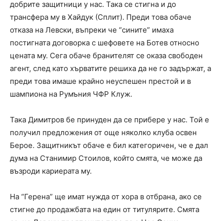
добрите защитници у нас. Така се стигна и до
трансфера му в Хайдук (Сплит). Преди това обаче
отказа на Левски, въпреки че “сините” имаха
постигната договорка с шефовете на Ботев относно
цената му. Сега обаче бранителят се оказа свободен
агент, след като хърватите решиха да не го задържат, а
преди това имаше крайно неуспешен престой и в
шампиона на Румъния ЧФР Клуж.
Така Димитров бе принуден да се прибере у нас. Той е
получил предложения от още няколко клуба освен
Берое. Защитникът обаче е бил категоричен, че е дал
дума на Станимир Стоилов, който смята, че може да
възроди кариерата му.
На “Герена” ще имат нужда от хора в отбрана, ако се
стигне до продажбата на един от титулярите. Смята