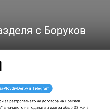
азделя с Боруков
 @PlovdivDerby в Telegram
ри за разтрогването на договора на Преслав
” в началото на годината и изигра общо 33 мача,