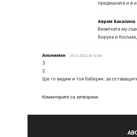
предишната и в 
Аврам Бакалина
Визитката му съв
Борука и Косъма,
Анонимен
20.12.2022 At 12:09
3
2
Ще го видим и тоя баберик..за оставащит
Коментарите са затворени
AB