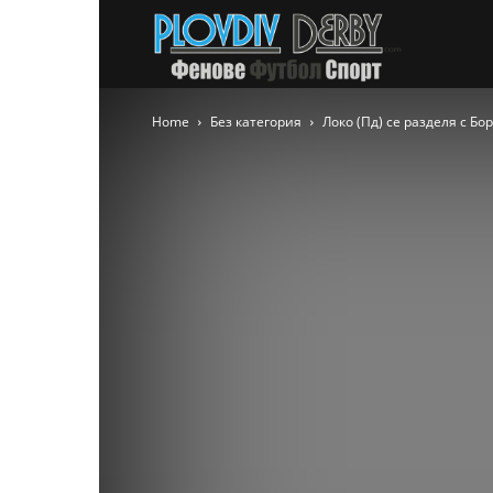
PlovdivDer
Home
Без категория
Локо (Пд) се разделя с Бо