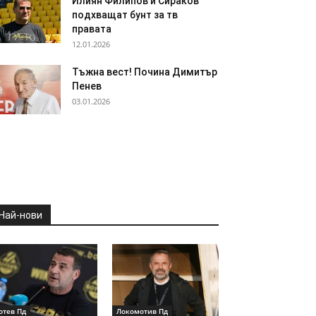
Илиян Филипов и Сираков
подхващат бунт за тв
правата
12.01.2026
Тъжна вест! Почина Димитър
Пенев
03.01.2026
Най-нови
отев Пд
Локомотив Пд