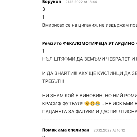
Боруков
21.12.2022 At 18:44
3
1
Вмирисах се на цигания, не издържам по
Ремзито ФЕКАЛОМОТИФЕЦА УТ АРДИНО 4
1
НЪЛ ШТЯФМИ ДА ЗЕМЪМИ ЧЕБРАЛЕТ И 
И ДА ЗНАЙТИ!!! АКУ ЩЕ КУКЛИНЦИ ДА З
ТРЕБЪТ!!!
НИ ЗНАМ КОЙ Е ВИНОВИН, НО НИЙ РО
КРАСИФ ФУТБУЛ!!!
.. НЕ ИСКЪМИ
ПАДАНЕТА ЗА ФАЛУВИ И ДУСПИ!!! ПИСН
Помак ама епелиран
20.12.2022 At 16:12