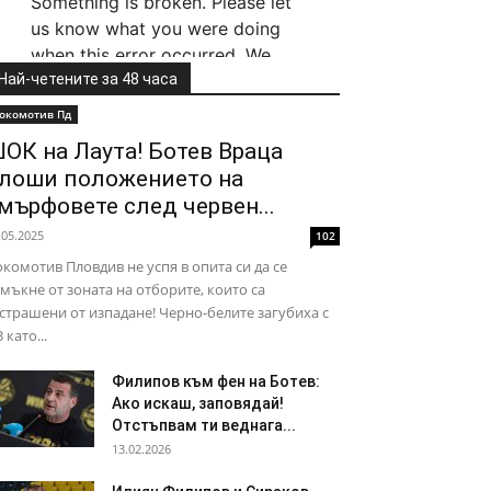
Най-четените за 48 часа
окомотив Пд
ОК на Лаута! Ботев Враца
лоши положението на
мърфовете след червен...
.05.2025
102
комотив Пловдив не успя в опита си да се
мъкне от зоната на отборите, които са
страшени от изпадане! Черно-белите загубиха с
3 като...
Филипов към фен на Ботев:
Ако искаш, заповядай!
Отстъпвам ти веднага...
13.02.2026