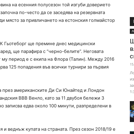
ловина на есенния полусезон той изгуби доверието
започна по-често да се заседява на резервната
ди място за привличането на естонския голмайстор
Л
Ш
К Гьотеборг ще премине днес медицински
в
 наред, ще парафира с “черно-белите”. Неговата
с
т му период е с екипа на Флора (Талин). Между 2016
15
арва 125 попадения във всички турнири за първия
Ло
из
за
а през американските Ди Си Юнайтед и Лондон
1:
андския ВВВ Венло, като за 11 двубоя бележи 3
но записва едва около 100 минути, разпределени в
я и веднъж купата на страната. През сезон 2018/19 е