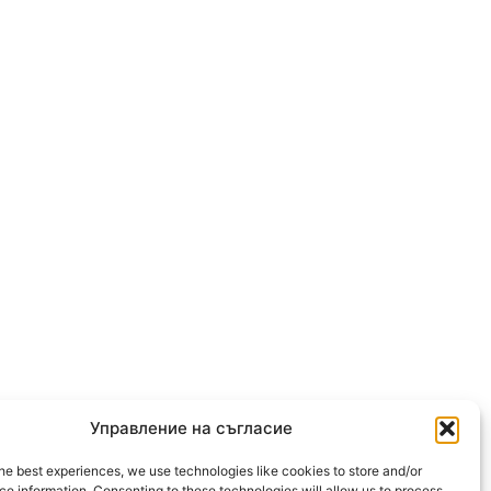
Управление на съгласие
he best experiences, we use technologies like cookies to store and/or
OLLOW US
e information. Consenting to these technologies will allow us to process