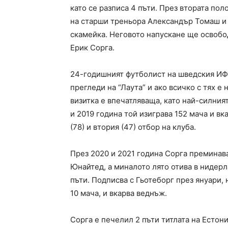
като се разписа 4 пъти. През втората по
на старши треньора Александър Томаш и 
скамейка. Неговото напускане ще освобо
Ерик Сорга.
24-годишният футболист на шведския ИФ
прегледи на “Лаута” и ако всичко с тях е
визитка е впечатляваща, като най-силния
и 2019 година той изиграва 152 мача и вк
(78) и втория (47) отбор на клуба.
През 2020 и 2021 година Сорга преминав
Юнайтед, а миналото лято отива в нидерл
пъти. Подписва с Гьотеборг през януари, 
10 мача, и вкарва веднъж.
Сорга е печелил 2 пъти титлата на Естони