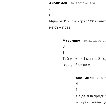
Анонимен
20.12.2022 At 12:16
3
6
Идва от 11.22г е играл 100 мину
не съм прав
Мауриньо
20.12.2022 At 12:
6
1
Той може и 1 мач.за 3 го
гола добре ли е.
Анонимен
20.12.
4
1
Да де ама преди 
минути…каква ще 