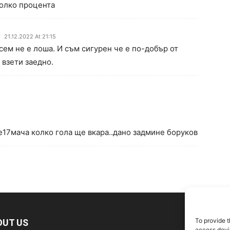
колко процента
21.12.2022 At 21:15
сем не е лоша. И съм сигурен че е по-добър от
 взети заедно.
е17мача колко гола ще вкара..дано задмине боруков
To provide t
OUT US
F
access devic