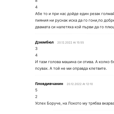
8
4
Абе то и при нас дойде един резак голмай
пияния ни руснак иска да го гони,по доб
двамата си налетяха кой първи да го плю
Дзюмбюл
20.12.2022 At 15:55
3
4
И тази голова машина си отива. А колко б
псувах. А той не ми оправда клетвите.
Пловдивчанин
20.12.2022 At 12:10
5
2
Успех Боруче, на Локото му трябва вкарва