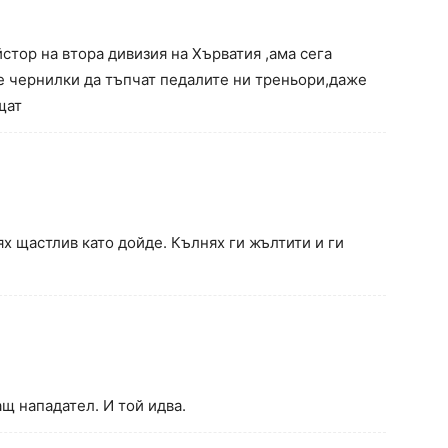
стор на втора дивизия на Хърватия ,ама сега
ре чернилки да тъпчат педалите ни треньори,даже
щат
ях щастлив като дойде. Кълнях ги жълтити и ги
щ нападател. И той идва.