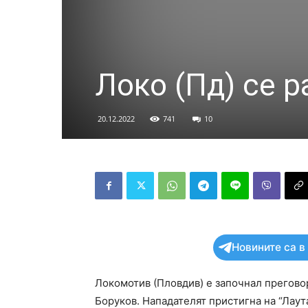
Локо (Пд) се р
20.12.2022
741
10
Новините са в
Локомотив (Пловдив) е започнал прегово
Боруков. Нападателят пристигна на “Лаута