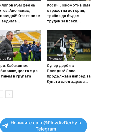
илипов към фен на
Косич: Локомотив има
тев: Ако искаш,
страхотна история,
аповядай! Отстъпвам
трябва да бъдем
 веднага...
труден за всеки...
отев Пд
Пловдив
ро: Кабаков ме
Супер дерби в
бягваше, целта е да
Пловдив! Локо
танем в групата
продължава напред за
Купата след здрава...
Новините са в @PlovdivDerby в
Telegram