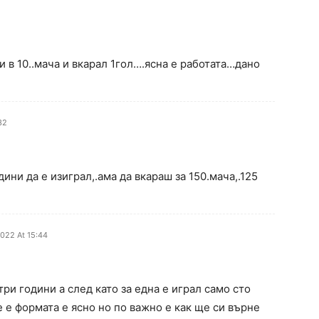
ти в 10..мача и вкарал 1гол….ясна е работата…дано
32
дини да е изиграл,.ама да вкараш за 150.мача,.125
2022 At 15:44
три години а след като за една е играл само сто
е формата е ясно но по важно е как ще си върне