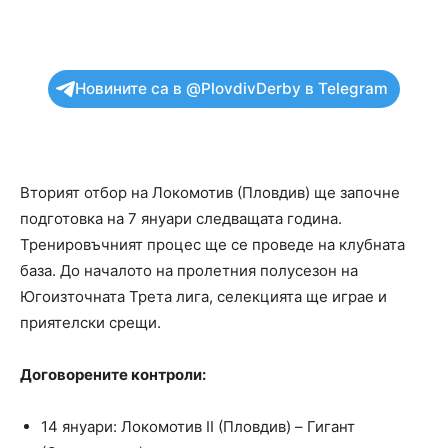
Новините са в @PlovdivDerby в Telegram
Вторият отбор на Локомотив (Пловдив) ще започне
подготовка на 7 януари следващата година.
Тренировъчният процес ще се проведе на клубната
база. До началото на пролетния полусезон на
Югоизточната Трета лига, селекцията ще играе и
приятелски срещи.
Договорените контроли:
14 януари: Локомотив II (Пловдив) – Гигант