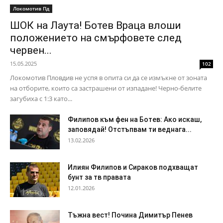
Локомотив Пд
ШОК на Лаута! Ботев Враца влоши
положението на смърфовете след
червен...
15.05.2025
102
Локомотив Пловдив не успя в опита си да се измъкне от зоната
на отборите, които са застрашени от изпадане! Черно-белите
загубиха с 1:3 като...
Филипов към фен на Ботев: Ако искаш,
заповядай! Отстъпвам ти веднага...
13.02.2026
Илиян Филипов и Сираков подхващат
бунт за тв правата
12.01.2026
Тъжна вест! Почина Димитър Пенев