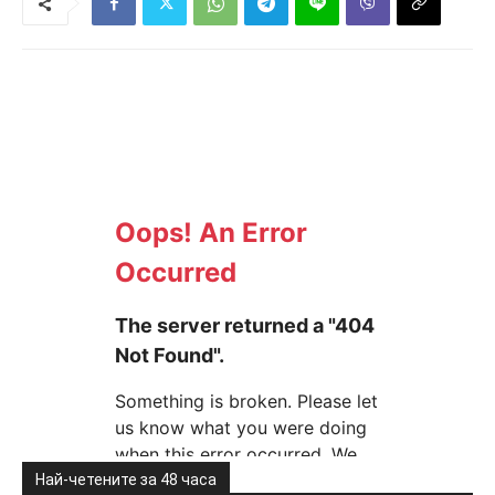
Най-четените за 48 часа