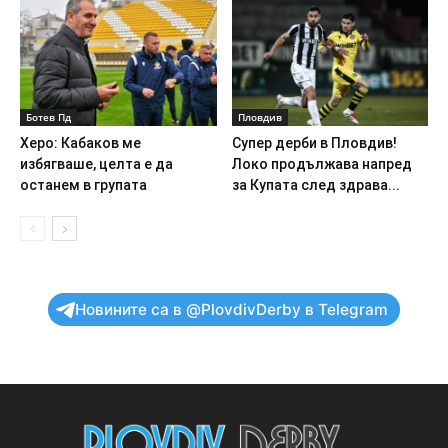
Ботев Пд
Пловдив
Херо: Кабаков ме
Супер дерби в Пловдив!
избягваше, целта е да
Локо продължава напред
останем в групата
за Купата след здрава...
Новините са в @PlovdivDerby в Telegram