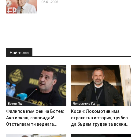
03.01.2026
Най-нови
Ботев Пд
Локомотив Пд
Филипов към фен на Ботев:
Косич: Локомотив има
Ако искаш, заповядай!
страхотна история, трябва
Отстъпвам ти веднага...
да бъдем труден за всеки...