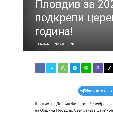
Пловдив за 20
подкрепи цере
година!
14.12.2022
936
1
Новините са в
Щангистът Дейвид Фишеров бе избран за 
на Община Пловдив. Световната шампионк