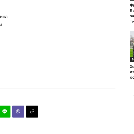
Ф
Бо
бика
з
ти
и
Б
Хе
из
ос