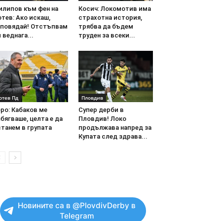
илипов към фен на
Косич: Локомотив има
тев: Ако искаш,
страхотна история,
аповядай! Отстъпвам
трябва да бъдем
 веднага...
труден за всеки...
отев Пд
Пловдив
ро: Кабаков ме
Супер дерби в
бягваше, целта е да
Пловдив! Локо
танем в групата
продължава напред за
Купата след здрава...
Новините са в @PlovdivDerby в
Telegram