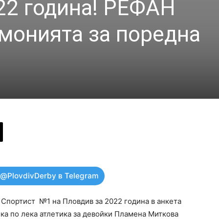
22 година! РЕФАН
монията за поредна
 @PlovdivDerby в Telegram
Спортист №1 на Пловдив за 2022 година в анкета
а по лека атлетика за девойки Пламена Миткова