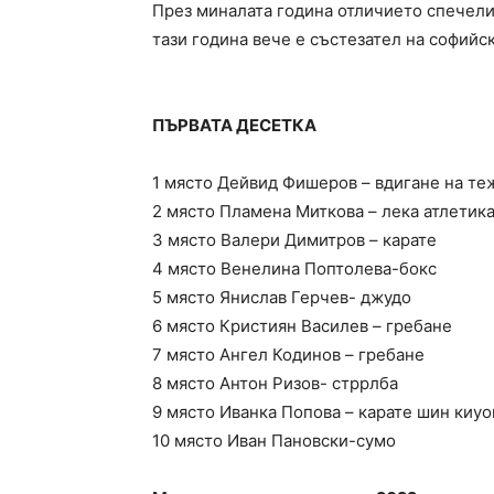
През миналата година отличието спечели
тази година вече е състезател на софийск
ПЪРВАТА ДЕСЕТКА
1 място Дейвид Фишеров – вдигане на те
2 място Пламена Миткова – лека атлетик
3 място Валери Димитров – карате
4 място Венелина Поптолева-бокс
5 място Янислав Герчев- джудо
6 място Кристиян Василев – гребане
7 място Ангел Кодинов – гребане
8 място Антон Ризов- стррлба
9 място Иванка Попова – карате шин киу
10 място Иван Пановски-сумо