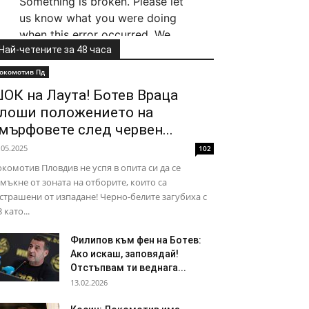
Най-четените за 48 часа
окомотив Пд
ОК на Лаута! Ботев Враца
лоши положението на
мърфовете след червен...
.05.2025
102
комотив Пловдив не успя в опита си да се
мъкне от зоната на отборите, които са
страшени от изпадане! Черно-белите загубиха с
3 като...
Филипов към фен на Ботев:
Ако искаш, заповядай!
Отстъпвам ти веднага...
13.02.2026