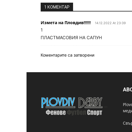
1 КОМЕНТАР
Измета на Пловдив!!!!!!
14.12.2022 At 23:39
1
ПЛАСТМАСОВИЯ НА САПУН
Коментарите са затворени
AB
Plov
мед
Свър