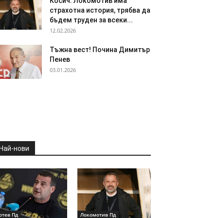
Косич: Локомотив има
страхотна история, трябва да
бъдем труден за всеки...
12.02.2026
Тъжна вест! Почина Димитър
Пенев
03.01.2026
Най-нови
отев Пд
Локомотив Пд