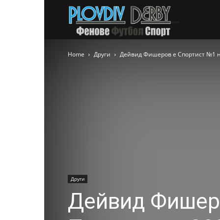
PlovdivDer
Home
Други
Дейвид Фишеров е Спортист №1 на
Други
Дейвид Фишеро