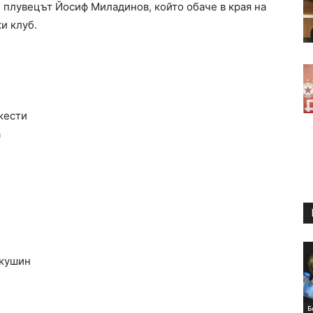
 плувецът Йосиф Миладинов, който обаче в края на
и клуб.
жести
а
окушин
Б