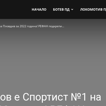
by.com
НАЧАЛО
БОТЕВ ПД
ЛОКОМОТИВ 
 Пловдив за 2022 година! РЕФАН подкрепи...
в е Спортист №1 на