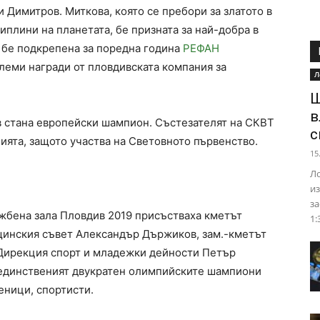
и Димитров. Миткова, която се пребори за златото в
иплини на планетата, бе призната за най-добра в
 бе подкрепена за поредна година
РЕФАН
олеми награди от пловдивската компания за
Л
Ш
в
 стана европейски шампион. Състезателят на СКВТ
с
ията, защото участва на Световното първенство.
15
Ло
из
за
ожбена зала Пловдив 2019 присъстваха кметът
1:
щинския съвет Александър Държиков, зам.-кметът
 Дирекция спорт и младежки дейности Петър
 единственият двукратен олимпийските шампиони
еници, спортисти.