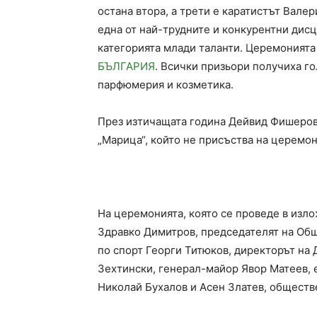
остана втора, а трети е каратистът Валер
една от най-трудните и конкурентни дисц
категорията млади таланти. Церемонията
БЪЛГАРИЯ
. Всички призьори получиха г
парфюмерия и козметика.
През изтичащата година Дейвид Фишеров
„Марица“, който не присъства на церемон
На церемонията, която се проведе в изл
Здравко Димитров, председателят на Об
по спорт Георги Титюков, директорът на
Зехтински, генерал-майор Явор Матеев,
Николай Бухалов и Асен Златев, обществ