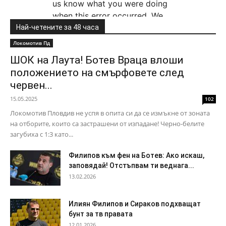
Най-четените за 48 часа
Локомотив Пд
ШОК на Лаута! Ботев Враца влоши
положението на смърфовете след
червен...
15.05.2025
102
Локомотив Пловдив не успя в опита си да се измъкне от зоната
на отборите, които са застрашени от изпадане! Черно-белите
загубиха с 1:3 като...
Филипов към фен на Ботев: Ако искаш,
заповядай! Отстъпвам ти веднага...
13.02.2026
Илиян Филипов и Сираков подхващат
бунт за тв правата
12.01.2026