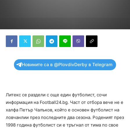
Новините са в @PlovdivDerby в Telegram
Литекс се раздели с още един футболист, сочи
информация на Football24.bg. Част от отбора вече не е
халфа Петър Чалъков, който е основен футболист на
ловчанлии през последните два сезона. Роденият през
1998 година футболист си е тръгнал от тима по свое