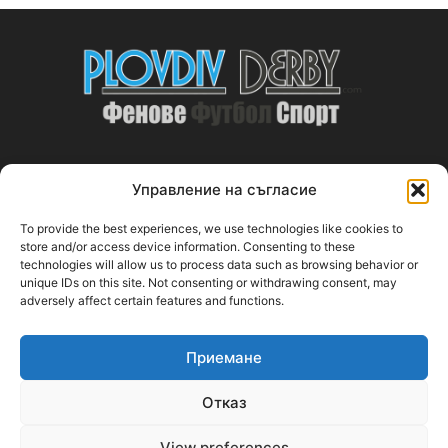
Управление на съгласие
ABOUT US
To provide the best experiences, we use technologies like cookies to
PlovdivDerby.com е първата пловдивска изцяло футболна
store and/or access device information. Consenting to these
technologies will allow us to process data such as browsing behavior or
медия!
unique IDs on this site. Not consenting or withdrawing consent, may
adversely affect certain features and functions.
Свържи се с нас:
plovdivderby.com@gmail.com
Приемане
FOLLOW US
Отказ
View preferences