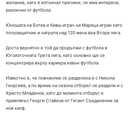
желание, като е изтъкнал причини, че има интереси,
различни от футбола.
Юношата на Ботев и бивш играч на Марица играе като
полузащитник и натрупа над 120 мача във Втора лига.
Доста вероятно е той да продължи с футбола в
Югоизточната Трета лига, като основно ще се
концентрира върху кариера извън футбола.
Известно е, че ловчанлии се разделиха и с Никола
Георгиев, а по време на сезона отборът се раздели и с
Христо Младенов, като до момента отборът е
привлякъл Георги Стайков от Гигант Съединение за
нов халф.