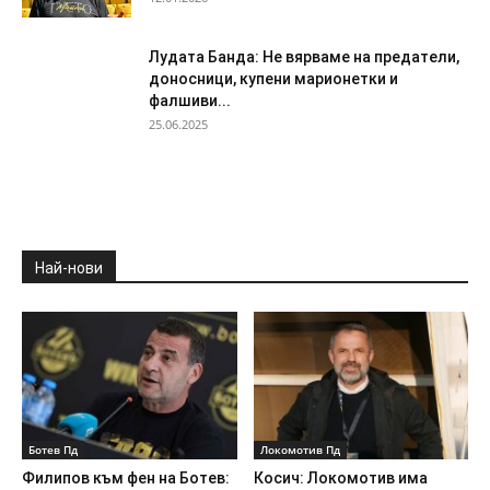
Лудата Банда: Не вярваме на предатели,
доносници, купени марионетки и
фалшиви...
25.06.2025
Най-нови
Ботев Пд
Локомотив Пд
Филипов към фен на Ботев:
Косич: Локомотив има