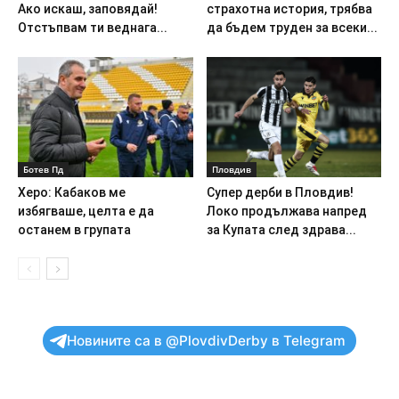
Ако искаш, заповядай!
страхотна история, трябва
Отстъпвам ти веднага...
да бъдем труден за всеки...
Ботев Пд
Пловдив
Херо: Кабаков ме
Супер дерби в Пловдив!
избягваше, целта е да
Локо продължава напред
останем в групата
за Купата след здрава...
Новините са в @PlovdivDerby в Telegram