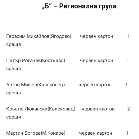
„Б“ – Регионална група
Герасим Михайлов(Ягодово) червен картон 1
среща
Петър Рогачев(Костиево) червен картон 1
среща
Антон Мишев(Калековец) червен картон 1
среща
Кръстю Люкански(Калековец) червен картон 2
срещи
Мартин Богоев(М.Конаре) червен картон 1