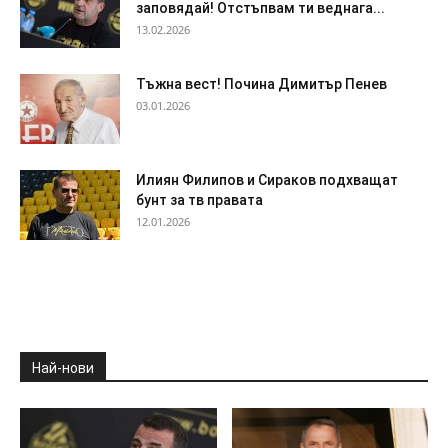
заповядай! Отстъпвам ти веднага...
13.02.2026
Тъжна вест! Почина Димитър Пенев
03.01.2026
Илиян Филипов и Сираков подхващат
бунт за тв правата
12.01.2026
Най-нови