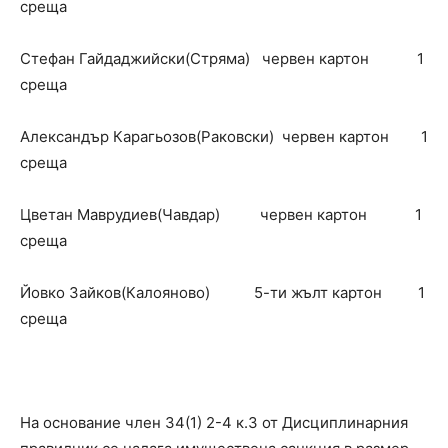
среща
Стефан Гайдаджийски(Стряма) червен картон 1
среща
Александър Карагьозов(Раковски) червен картон 1
среща
Цветан Маврудиев(Чавдар) червен картон 1
среща
Йовко Зайков(Калояново) 5-ти жълт картон 1
среща
На основание член 34(1) 2-4 к.3 от Дисциплинарния