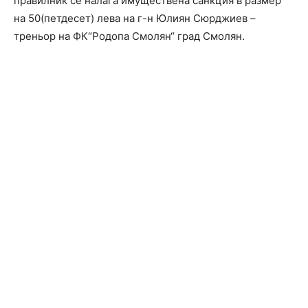
правилник се налага имуществена санкция в размер
на 50(петдесет) лева на г-н Юлиян Сюрджиев –
треньор на ФК“Родопа Смолян“ град Смолян.