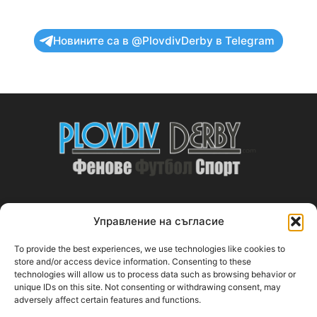
Новините са в @PlovdivDerby в Telegram
Управление на съгласие
ABOUT US
To provide the best experiences, we use technologies like cookies to
PlovdivDerby.com е първата пловдивска изцяло футболна
store and/or access device information. Consenting to these
technologies will allow us to process data such as browsing behavior or
медия!
unique IDs on this site. Not consenting or withdrawing consent, may
adversely affect certain features and functions.
Свържи се с нас:
plovdivderby.com@gmail.com