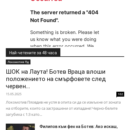
Най-четените за 48 часа
Локомотив Пд
ШОК на Лаута! Ботев Враца влоши
положението на смърфовете след
червен...
15.05.2025
102
Локомотив Пловдив не успя в опита си да се измъкне от зоната
на отборите, които са застрашени от изпадане! Черно-белите
загубиха с 1:3 като...
Филипов към фен на Ботев: Ако искаш,