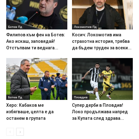
Ботев Пд
Локомотив Пд
Филипов към фен на Ботев:
Косич: Локомотив има
Ако искаш, заповядай!
страхотна история, трябва
Отстъпвам ти веднага...
да бъдем труден за всеки...
Ботев Пд
Пловдив
Херо: Кабаков ме
Супер дерби в Пловдив!
избягваше, целта е да
Локо продължава напред
останем в групата
за Купата след здрава...