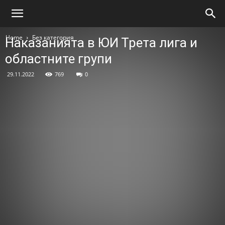
Home
Без категория
Наказанията в ЮИ Трета лига и
областните групи
29.11.2022
769
0