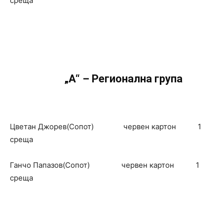
среща
„А“ – Регионална група
Цветан Джорев(Сопот) червен картон 1
среща
Ганчо Папазов(Сопот) червен картон 1
среща