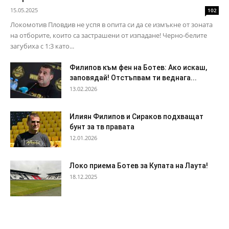
15.05.2025
102
Локомотив Пловдив не успя в опита си да се измъкне от зоната
на отборите, които са застрашени от изпадане! Черно-белите
загубиха с 1:3 като...
Филипов към фен на Ботев: Ако искаш,
заповядай! Отстъпвам ти веднага...
13.02.2026
Илиян Филипов и Сираков подхващат
бунт за тв правата
12.01.2026
Локо приема Ботев за Купата на Лаута!
18.12.2025