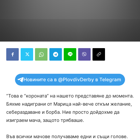
Новините са в @PlovdivDerby в Telegram
“Това е “короната” на нашето представяне до момента.
Бяхме надиграни от Марица най-вече откъм желание,
себераздаване и борба. Ние просто дойдохме да
изиграем мача, защото трябваше.
Във всички мачове получаваме едни и същи голове.