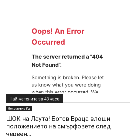
Най-четените за 48 часа
Локомотив Пд
ШОК на Лаута! Ботев Враца влоши
положението на смърфовете след
червен...