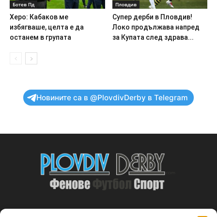
Ботев Пд
Пловдив
Херо: Кабаков ме
Супер дерби в Пловдив!
избягваше, целта е да
Локо продължава напред
останем в групата
за Купата след здрава...
Новините са в @PlovdivDerby в Telegram