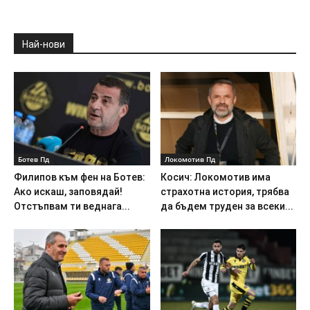
Най-нови
Ботев Пд
Локомотив Пд
Филипов към фен на Ботев:
Косич: Локомотив има
Ако искаш, заповядай!
страхотна история, трябва
Отстъпвам ти веднага...
да бъдем труден за всеки...