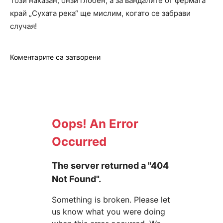
Този наказан, онзи глобен, а за вандалите от фермата
край „Сухата река“ ще мислим, когато се забрави
случая!
Коментарите са затворени