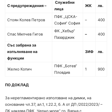
Служебни
С предупреждения –
ЖК
лв.
лица
ПФК „ЦСКА-
Стоян Колев Петров
–
400
София“ София
ФК „Хебър“
Спас Милчев Гигов
–
400
Пазарджик
Със забрана за
изпълняване на
ЗИФ
лв.
функции
ПФК „Ботев“
Желко Копич
1
900
Пловдив
ПО ДОКЛАД
За нерегламентирано използване на димки, на
основание чл.37, ал.1, т.22.2, б. А от ДП /2022/2023/ –
ДК наказва ПФК „Черно море“ гр. Варна с