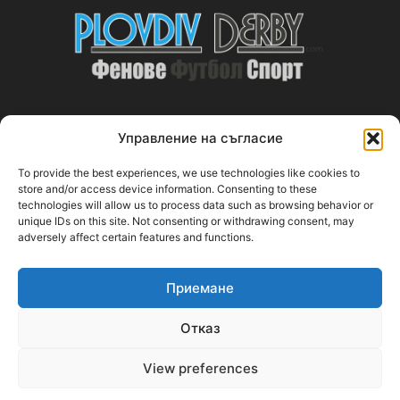
Управление на съгласие
ABOUT US
To provide the best experiences, we use technologies like cookies to
PlovdivDerby.com е първата пловдивска изцяло футболна
store and/or access device information. Consenting to these
technologies will allow us to process data such as browsing behavior or
медия!
unique IDs on this site. Not consenting or withdrawing consent, may
adversely affect certain features and functions.
Свържи се с нас:
plovdivderby.com@gmail.com
Приемане
FOLLOW US
Отказ
View preferences