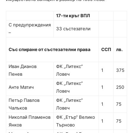
17-ти кръг ВПЛ
С предупреждения
33 състезатели
–
Със спиране от състезателни
права
ССП
лв.
Иван Дианов
ФК „Литекс“
1
375
Пенев
Ловеч
ФК „Литекс“
Анте Матич
1
250
Ловеч
Петър Павлов
ФК „Литекс“
1
75
Чалъков
Ловеч
Николай Пламенов
ФК „Етър“ Велико
1
75
Янков
Търново