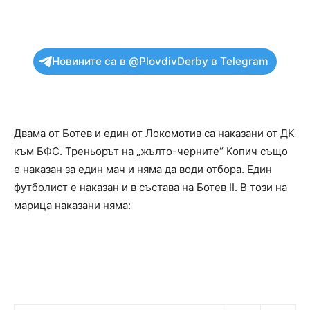
Новините са в @PlovdivDerby в Telegram
Двама от Ботев и един от Локомотив са наказани от ДК
към БФС. Треньорът на „жълто-черните“ Копич също
е наказан за един мач и няма да води отбора. Един
футболист е наказан и в състава на Ботев II. В този на
марица наказани няма: