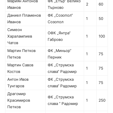
Мариян Антонов
ФК „Етър“ Велико
2
60
Иванов
Търново
Даниел Пламенов
ФК „Созопол“
1
50
Иванов
Созопол
Симеон
ОФК „Янтра“
Харалампиев
1
100
Габрово
Чатов
Мартин Петков
ФК „Миньор“
1
75
Петков
Перник
Мартин Савов
ФК „Струмска
1
75
Костов
слава“ Радомир
Антон Ивов
ФК „Струмска
1
75
Тунгаров
слава“ Радомир
Драгомир
ФК „Струмска
Красимиров
1
250
слава “ Радомир
Петков