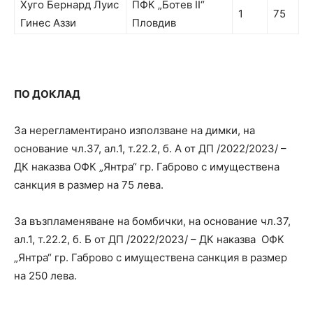
Хуго Бернард Луис
ПФК „Ботев II“
1
75
Гинес Аззи
Пловдив
ПО ДОКЛАД
За нерегламентирано използване на димки, на
основание чл.37, ал.1, т.22.2, б. А от ДП /2022/2023/ –
ДК наказва ОФК „Янтра“ гр. Габрово с имуществена
санкция в размер на 75 лева.
За възпламеняване на бомбички, на основание чл.37,
ал.1, т.22.2, б. Б от ДП /2022/2023/ – ДК наказва ОФК
„Янтра“ гр. Габрово с имуществена санкция в размер
на 250 лева.