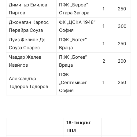
Димитър Емилов
ПФК „Берое“
1
250
Пиргов
Стара Загора
Джонатан Карлос
ФК „ЦСКА 1948“
1
300
Перейра Соуза
София
Луиз Фелипе Де
ПФК „Ботев“
1
250
Соуза Соарес
Враца
Чавдар Желев
ПФК „Ботев“
2
200
Ивайлов
Враца
ПФК
Александър
„Септември“
1
250
Тодоров Тодоров
София
1
8
-ти кръг
ППЛ