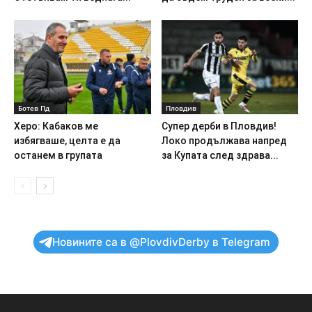
Ботев Пд
Пловдив
Херо: Кабаков ме
Супер дерби в Пловдив!
избягваше, целта е да
Локо продължава напред
останем в групата
за Купата след здрава...
Новините са в @PlovdivDerby в Telegram