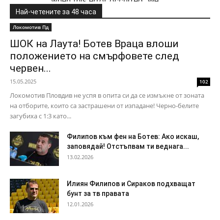
Най-четените за 48 часа
Локомотив Пд
ШОК на Лаута! Ботев Враца влоши
положението на смърфовете след
червен...
15.05.2025
102
Локомотив Пловдив не успя в опита си да се измъкне от зоната
на отборите, които са застрашени от изпадане! Черно-белите
загубиха с 1:3 като...
Филипов към фен на Ботев: Ако искаш,
заповядай! Отстъпвам ти веднага...
13.02.2026
Илиян Филипов и Сираков подхващат
бунт за тв правата
12.01.2026