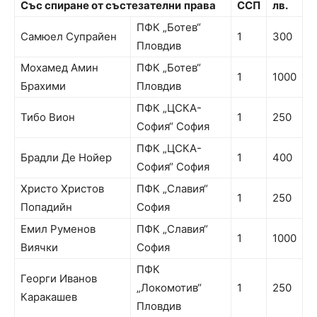
Със спиране от състезателни
права
ССП
лв.
ПФК „Ботев“
Самюел Супрайен
1
300
Пловдив
Мохамед Амин
ПФК „Ботев“
1
1000
Брахими
Пловдив
ПФК „ЦСКА-
Тибо Вион
1
250
София“ София
ПФК „ЦСКА-
Брадли Де Нойер
1
400
София“ София
Христо Христов
ПФК „Славия“
1
250
Попадийн
София
Емил Руменов
ПФК „Славия“
1
1000
Виячки
София
ПФК
Георги Иванов
„Локомотив“
1
250
Каракашев
Пловдив