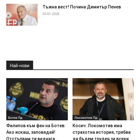
Тъжна вест! Почина Димитър Пенев
03.01.2026
Най-нови
Ботев Пд
Локомотив Пд
Филипов към фен на Ботев:
Косич: Локомотив има
Ако искаш, заповядай!
страхотна история, трябва
Отстъпвам ти веднага...
да бъдем труден за всеки...