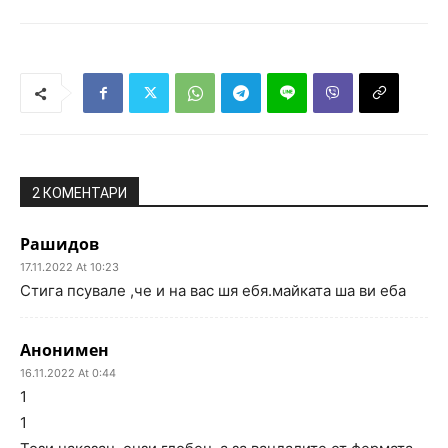
2 КОМЕНТАРИ
Рашидов
17.11.2022 At 10:23
Стига псувале ,че и на вас шя ебя.майката ша ви еба
Анонимен
16.11.2022 At 0:44
1
1