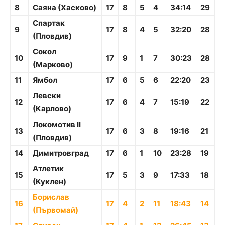
8
Саяна (Хасково)
17
8
5
4
34:14
29
Спартак
9
17
8
4
5
32:20
28
(Пловдив)
Сокол
10
17
9
1
7
30:23
28
(Марково)
11
Ямбол
17
6
5
6
22:20
23
Левски
12
17
6
4
7
15:19
22
(Карлово)
Локомотив II
13
17
6
3
8
19:16
21
(Пловдив)
14
Димитровград
17
6
1
10
23:28
19
Атлетик
15
17
5
3
9
17:33
18
(Куклен)
Борислав
16
17
4
2
11
18:43
14
(Първомай)