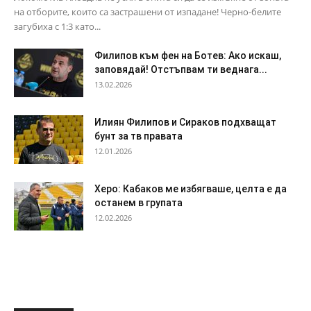
на отборите, които са застрашени от изпадане! Черно-белите
загубиха с 1:3 като...
Филипов към фен на Ботев: Ако искаш,
заповядай! Отстъпвам ти веднага...
13.02.2026
Илиян Филипов и Сираков подхващат
бунт за тв правата
12.01.2026
Херо: Кабаков ме избягваше, целта е да
останем в групата
12.02.2026