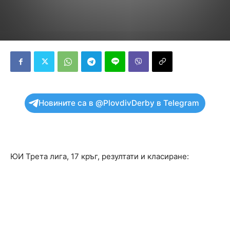
Новините са в @PlovdivDerby в Telegram
ЮИ Трета лига, 17 кръг, резултати и класиране: