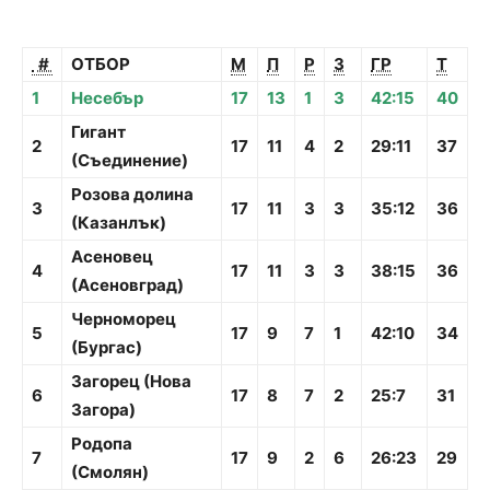
#
ОТБОР
M
П
Р
З
ГР
Т
1
Несебър
17
13
1
3
42:15
40
Гигант
2
17
11
4
2
29:11
37
(Съединение)
Розова долина
3
17
11
3
3
35:12
36
(Казанлък)
Асеновец
4
17
11
3
3
38:15
36
(Асеновград)
Черноморец
5
17
9
7
1
42:10
34
(Бургас)
Загорец (Нова
6
17
8
7
2
25:7
31
Загора)
Родопа
7
17
9
2
6
26:23
29
(Смолян)