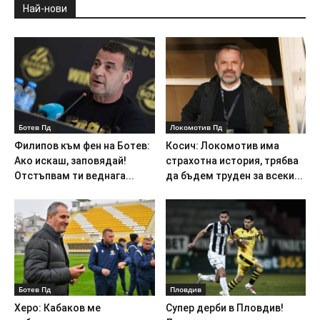
Най-нови
Ботев Пд
Локомотив Пд
Филипов към фен на Ботев:
Косич: Локомотив има
Ако искаш, заповядай!
страхотна история, трябва
Отстъпвам ти веднага...
да бъдем труден за всеки...
Ботев Пд
Пловдив
Херо: Кабаков ме
Супер дерби в Пловдив!