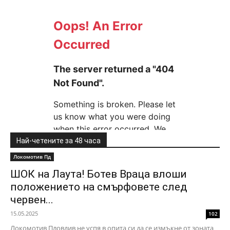
Най-четените за 48 часа
Локомотив Пд
ШОК на Лаута! Ботев Враца влоши
положението на смърфовете след
червен...
15.05.2025
102
Локомотив Пловдив не успя в опита си да се измъкне от зоната