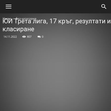
Home
Без категория
ЮИ Трета лига, 17 кръг, резултати и
класиране
14.11.2022
807
0