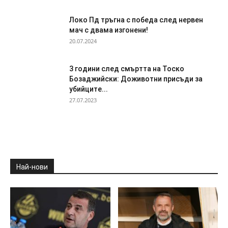
Локо Пд тръгна с победа след нервен
мач с двама изгонени!
20.07.2024
3 години след смъртта на Тоско
Бозаджийски: Доживотни присъди за
убийците...
27.07.2023
Най-нови