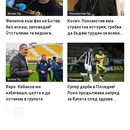
Ботев Пд
Локомотив Пд
Филипов към фен на Ботев:
Косич: Локомотив има
Ако искаш, заповядай!
страхотна история, трябва
Отстъпвам ти веднага...
да бъдем труден за всеки...
Ботев Пд
Пловдив
Херо: Кабаков ме
Супер дерби в Пловдив!
избягваше, целта е да
Локо продължава напред
останем в групата
за Купата след здрава...