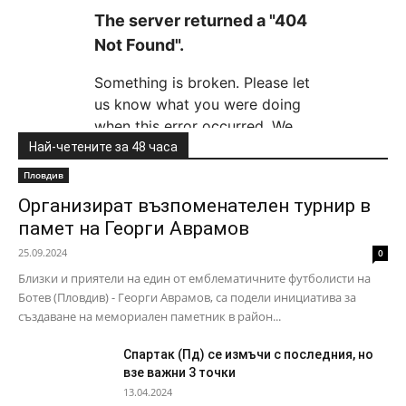
Най-четените за 48 часа
Пловдив
Организират възпоменателен турнир в
памет на Георги Аврамов
25.09.2024
0
Близки и приятели на един от емблематичните футболисти на
Ботев (Пловдив) - Георги Аврамов, са подели инициатива за
създаване на мемориален паметник в район...
Спартак (Пд) се измъчи с последния, но
взе важни 3 точки
13.04.2024