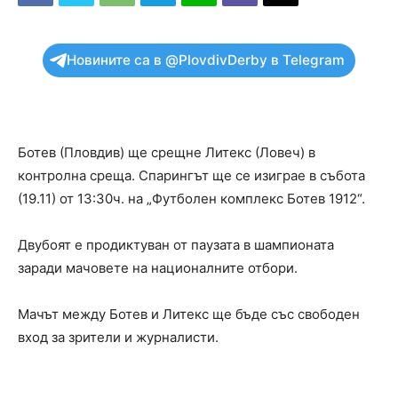
Новините са в @PlovdivDerby в Telegram
Ботев (Пловдив) ще срещне Литекс (Ловеч) в
контролна среща. Спарингът ще се изиграе в събота
(19.11) от 13:30ч. на „Футболен комплекс Ботев 1912“.
Двубоят е продиктуван от паузата в шампионата
заради мачовете на националните отбори.
Мачът между Ботев и Литекс ще бъде със свободен
вход за зрители и журналисти.