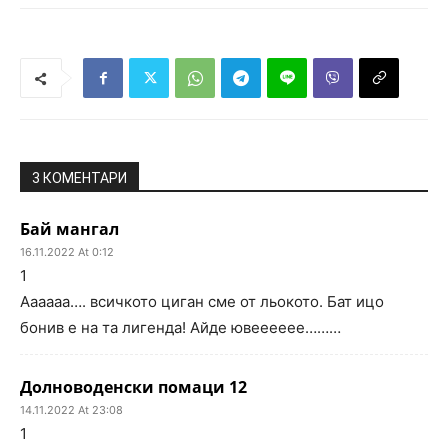
3 КОМЕНТАРИ
Бай мангал
16.11.2022 At 0:12
1
Аааааа…. всичкото циган сме от льокото. Бат ицо
бонив е на та лигенда! Айде ювееееее………
Долноводенски помаци 12
14.11.2022 At 23:08
1