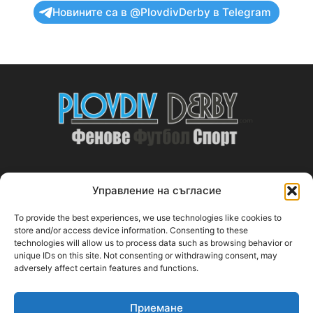
Новините са в @PlovdivDerby в Telegram
Управление на съгласие
ABOUT US
To provide the best experiences, we use technologies like cookies to
PlovdivDerby.com е първата пловдивска изцяло футболна
store and/or access device information. Consenting to these
technologies will allow us to process data such as browsing behavior or
медия!
unique IDs on this site. Not consenting or withdrawing consent, may
adversely affect certain features and functions.
Свържи се с нас:
plovdivderby.com@gmail.com
Приемане