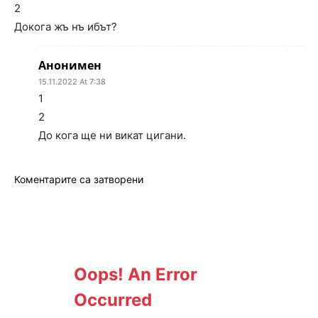
2
Докога жъ нъ ибът?
Анонимен
15.11.2022 At 7:38
1
2
До кога ще ни викат цигани.
Коментарите са затворени