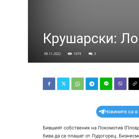
Крушарски: Ло
08.11.2022
1074
3
Новините са в
Бившият собственик на Локомотив (Пловд
бива да се плашат от Лудогорец. Бизнесм