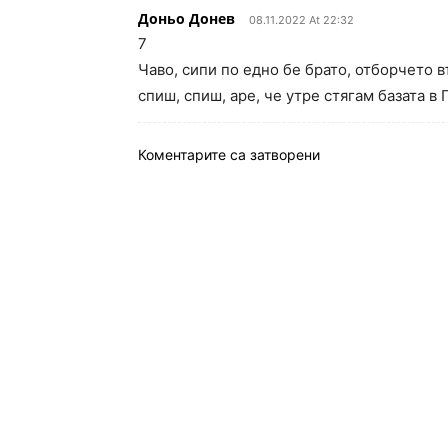
Доньо Донев
08.11.2022 At 22:32
7
Чаво, сипи по едно бе брато, отборчето въ
спиш, спиш, аре, че утре стягам базата в
Коментарите са затворени