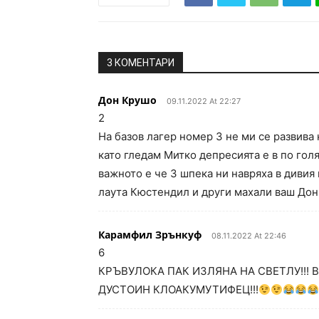
3 КОМЕНТАРИ
Дон Крушо
09.11.2022 At 22:27
2
На базов лагер номер 3 не ми се развива
като гледам Митко депресията е в по го
важното е че 3 шпека ни навряха в дивия
лаута Кюстендил и други махали ваш До
Карамфил Зрънкуф
08.11.2022 At 22:46
6
КРЪВУЛОКА ПАК ИЗЛЯНА НА СВЕТЛУ!!! В
ДУСТОИН КЛОАКУМУТИФЕЦ!!!