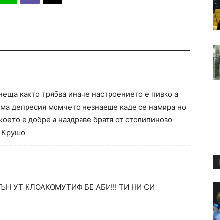
 неща както трябва иначе настроението е пивко а
ляма депресия момчето незнаеше каде се намира но
 което е добре а наздраве братя от столипиново
н Крушо
ЪН УТ КЛОАКОМУТИФ БЕ АБИ!!! ТИ НИ СИ