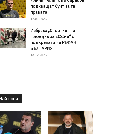
Илиян Филипов и Сираков
подхващат бунт за тв
правата
12.01.2026
Избраха „Спортист на
Пловдив за 2025-а“ с
подкрепата на РЕФАН
БЪЛГАРИЯ
18.12.2025
Най-нови