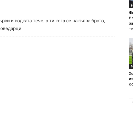
Б
Ф
Бо
рви и водката тече, а ти кога се накълва брато,
з
 Говедарци!
ти
Б
Хе
из
ос