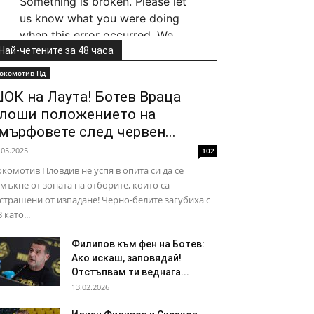
Най-четените за 48 часа
окомотив Пд
ОК на Лаута! Ботев Враца
лоши положението на
мърфовете след червен...
.05.2025
102
комотив Пловдив не успя в опита си да се
мъкне от зоната на отборите, които са
страшени от изпадане! Черно-белите загубиха с
3 като...
Филипов към фен на Ботев:
Ако искаш, заповядай!
Отстъпвам ти веднага...
13.02.2026