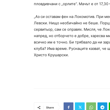
пловдивчани с „орлите“. Мачът е от 17,30 
„Аз си оставам фен на Локомотив. При м
Левски. Нищо необичайно не беше. Порци
сервитьор, сам се оправях. Мисля, че Ло
напред, но отборчето е добре, харесва ми
всичко им е точно. Би трябвало да ни зар
клуба? Има време. Руснаците казват, че 
Христо Крушарски.
Share