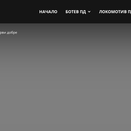
by.com
НАЧАЛО
БОТЕВ ПД
ЛОКОМОТИВ 
рви добре