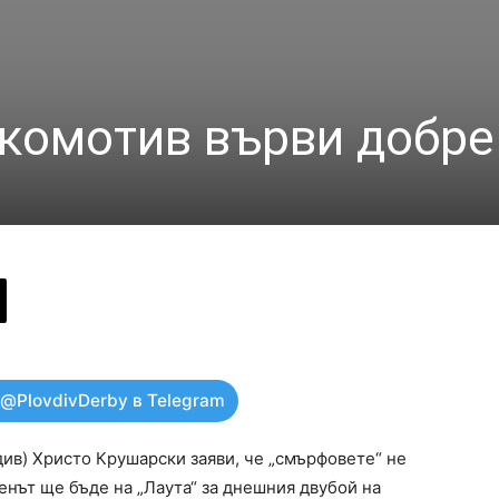
комотив върви добре
 @PlovdivDerby в Telegram
ив) Христо Крушарски заяви, че „смърфовете“ не
енът ще бъде на „Лаута“ за днешния двубой на