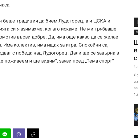
часа.
ен беше традиция да бием Лудогорец, а и ЦСКА и
ята си я взимахме, когато искаме. Не ми трябваше
Л
комотив върви добре. Да, има още какво да се желае
Ш
. Има колектив, има ищах за игра. Спокойни са,
в
адват с победа над Лудогорец. Дали ще се завърна в
с
ще поживеем и ще видим“, заяви пред „Тема спорт“
15
Ло
из
за
1: