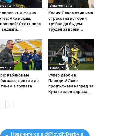
отев Пд
Локомотив Пд
илипов към фен на
Косич: Локомотив има
тев: Ако искаш,
страхотна история,
аповядай! Отстъпвам
трябва да бъдем
 веднага...
труден за всеки...
отев Пд
Пловдив
ро: Кабаков ме
Супер дерби в
бягваше, целта е да
Пловдив! Локо
танем в групата
продължава напред за
Купата след здрава...
Новините са в @PlovdivDerby в