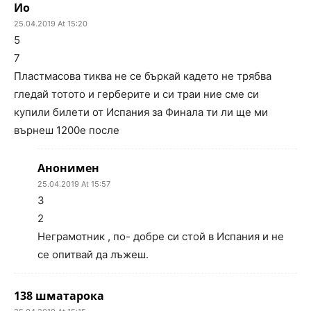
Ио
25.04.2019 At 15:20
5
7
Пластмасова тиква не се бъркай кадето не трябва
гледай тотото и герберите и си траи ние сме си
купили билети от Испания за Финала ти ли ще ми
върнеш 1200е после
Анонимен
25.04.2019 At 15:57
3
2
Неграмотник , по- добре си стой в Испания и не
се опитвай да лъжеш.
138 шматарока