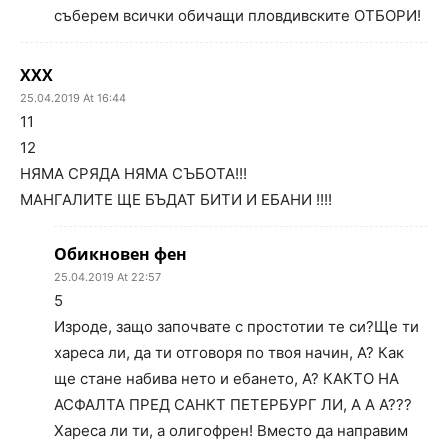
съберем всички обичащи пловдивските ОТБОРИ!
ХХХ
25.04.2019 At 16:44
11
12
НЯМА СРЯДА НЯМА СЪБОТА!!!
МАНГАЛИТЕ ЩЕ БЪДАТ БИТИ И ЕБАНИ !!!!
Обикновен фен
25.04.2019 At 22:57
5
Изроде, защо започвате с простотии те си?Ще ти
хареса ли, да ти отговоря по твоя начин, А? Как
ще стане набива нето и ебането, А? КАКТО НА
АСФАЛТА ПРЕД САНКТ ПЕТЕРБУРГ ЛИ, А А А???
Хареса ли ти, а олигофрен! Вместо да направим