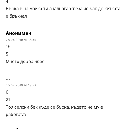
4
Бърка в на майка ти аналната жлеза че чак до китката
е бръкнал
Анонимен
25.04.2019 At 13:59
19
5
Много добра идея!
...
25.04.2019 At 13:58
6
21
Тоя селски бек къде се бърка, където не му е
работата?