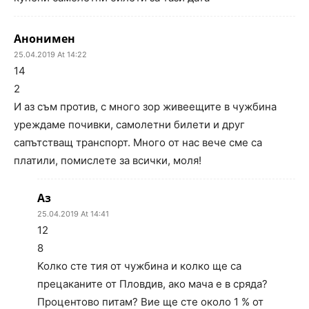
Анонимен
25.04.2019 At 14:22
14
2
И аз съм против, с много зор живеещите в чужбина
уреждаме почивки, самолетни билети и друг
сапътстващ транспорт. Много от нас вече сме са
платили, помислете за всички, моля!
Аз
25.04.2019 At 14:41
12
8
Koлко сте тия от чужбина и колко ще са
прецаканите от Пловдив, ако мача е в сряда?
Процентово питам? Вие ще сте около 1 % от