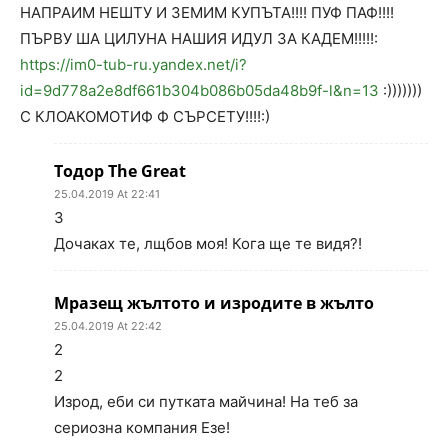
НАПРАИМ НЕШТУ И ЗЕМИМ КУПЪТА!!!! ПУФ ПАФ!!!!
ПЪРВУ ША ЦИЛУНА НАШИЯ ИДУЛ ЗА КАДЕМ!!!!!:
https://im0-tub-ru.yandex.net/i?
id=9d778a2e8df661b304b086b05da48b9f-l&n=13
:)))))))
С КЛОАКОМОТИФ Ф СЪРСЕТУ!!!!:)
Тодор The Great
25.04.2019 At 22:41
3
Дочаках те, лщбов моя! Кога ще те видя?!
Мразещ жълтото и изродите в жълто
25.04.2019 At 22:42
2
2
Изрод, еби си путката майчина! На теб за
сериозна компания Езе!