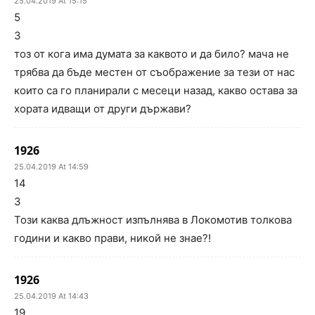
25.04.2019 At 15:15
5
3
тоз от кога има думата за каквото и да било? мача не
трябва да бъде местен от съображение за тези от нас
които са го планирали с месеци назад, какво остава за
хората идващи от други държави?
1926
25.04.2019 At 14:59
14
3
Този каква длъжност изпълнява в Локомотив толкова
години и какво прави, никой не знае?!
1926
25.04.2019 At 14:43
19