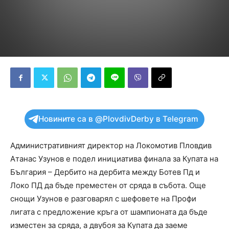
Новините са в @PlovdivDerby в Telegram
Административният директор на Локомотив Пловдив
Атанас Узунов е подел инициатива финала за Купата на
България – Дербито на дербита между Ботев Пд и
Локо ПД да бъде преместен от сряда в събота. Още
снощи Узунов е разговарял с шефовете на Профи
лигата с предложение кръга от шампионата да бъде
изместен за сряда, а двубоя за Купата да заеме