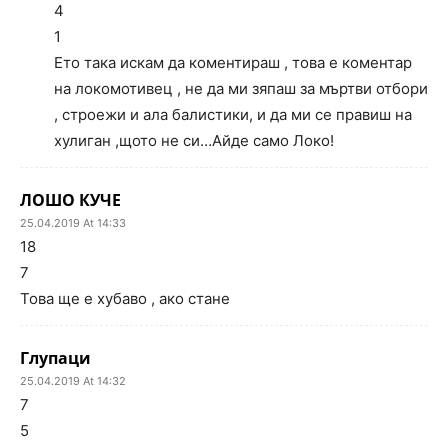
4
1
Ето така искам да коментираш , това е коментар
на локомотивец , не да ми зяпаш за мъртви отбори
, строежи и ала балистики, и да ми се правиш на
хулиган ,щото не си…Айде само Локо!
ЛОШО КУЧЕ
25.04.2019 At 14:33
18
7
Това ще е хубаво , ако стане
Глупаци
25.04.2019 At 14:32
7
5