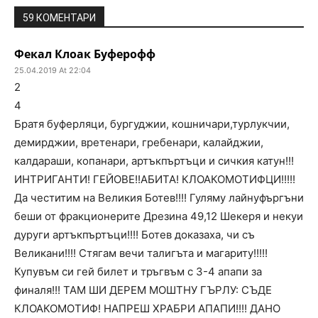
59 КОМЕНТАРИ
Фекал Клоак Буферофф
25.04.2019 At 22:04
2
4
Братя буферляци, бургуджии, кошничари,турлукчии,
демирджии, вретенари, гребенари, калайджии,
калдараши, копанари, артъкпъртъци и сичкия катун!!!
ИНТРИГАНТИ! ГЕЙОВЕ!!АБИТА! КЛОАКОМОТИФЦИ!!!!!
Да честитим на Великия Ботев!!!! Гуляму лайнуфъргъни
беши от фракционерите Дрезина 49,12 Шекеря и некуи
дуруги артъкпъртъци!!!! Ботев доказаха, чи съ
Великани!!!! Стягам вечи талигъта и магариту!!!!!
Купувъм си гей билет и тръгвъм с 3-4 апапи за
финаля!!! ТАМ ШИ ДЕРЕМ МОШТНУ ГЪРЛУ: СЪДЕ
КЛОАКОМОТИФ! НАПРЕШ ХРАБРИ АПАПИ!!!! ДАНО