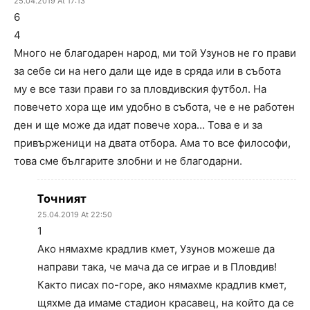
25.04.2019 At 17:13
6
4
Много не благодарен народ, ми той Узунов не го прави
за себе си на него дали ще иде в сряда или в събота
му е все тази прави го за пловдивския футбол. На
повечето хора ще им удобно в събота, че е не работен
ден и ще може да идат повече хора… Това е и за
привърженици на двата отбора. Ама то все философи,
това сме българите злобни и не благодарни.
Точният
25.04.2019 At 22:50
1
Ако нямахме крадлив кмет, Узунов можеше да
направи така, че мача да се играе и в Пловдив!
Както писах по-горе, ако нямахме крадлив кмет,
щяхме да имаме стадион красавец, на който да се