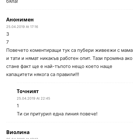
бяла!
Анонимен
25.04.2019 At 17:16
3
7
Повечето коментиращи тук са пубери живеежи с мама
и тати и нямат никакъв работен опит. Тази промяна ако
стане факт ще е най-тъпото нещо което наще
капацитети някога са правили!!!
Точният
25.04.2019 At 22:45
1
Ти си притурил една линия повече!
Виолина