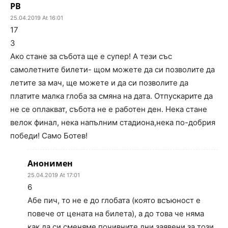
РВ
25.04.2019 At 16:01
17
3
Ако стане за събота ще е супер! А тези със
самолетните билети- щом можете да си позволите да
летите за мач, ще можете и да си позволите да
платите малка глоба за смяна на дата. Отпускарите да
не се оплакват, събота не е работен ден. Нека стане
велок финал, нека напълним стадиона,нека по-добрия
победи! Само Ботев!
Анонимен
25.04.2019 At 17:01
6
Абе пич, то не е до глобата (която всъюност е
повече от цената на билета), а до това че няма
как да си сменяме почивните дни заявени за този