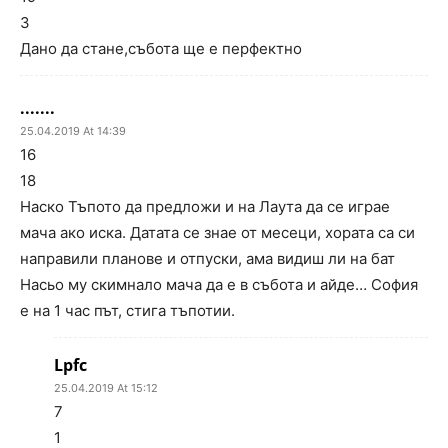
3
Дано да стане,събота ще е перфектно
.......
25.04.2019 At 14:39
16
18
Наско Тъпото да предложи и на Лаута да се играе
мача ако иска. Датата се знае от месеци, хората са си
направили планове и отпуски, ама видиш ли на бат
Насьо му скимнало мача да е в събота и айде… София
е на 1 час път, стига тъпотии.
Lpfc
25.04.2019 At 15:12
7
1