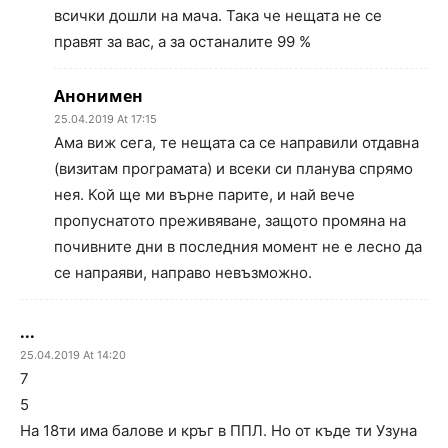
всички дошли на мача. Така че нещата не се
правят за вас, а за останалите 99 %
Анонимен
25.04.2019 At 17:15
Ама виж сега, те нещата са се направили отдавна
(визитам програмата) и всеки си планува спрямо
нея. Кой ще ми върне парите, и най вече
пропуснатото преживяване, защото промяна на
почивните дни в последния момент не е лесно да
се напраяви, направо невъзможно.
...
25.04.2019 At 14:20
7
5
На 18ти има балове и кръг в ППЛ. Но от къде ти Узуна