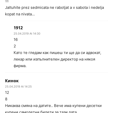
11
Jaltuhite prez sedmicata ne rabotjat a v sabota i nedelja
kopat na nivata…
1912
25.04.2019 At 14:30
16
2
Като те гледам как пишеш ти ще да си адвокат,
лекар или изпълнителен директор на някоя
фирма.
Кинок
25.04.2019 At 14:25
12
8
Никаква смяна на датите.. Вече има купени десетки
купени самолетни билети за тази дата