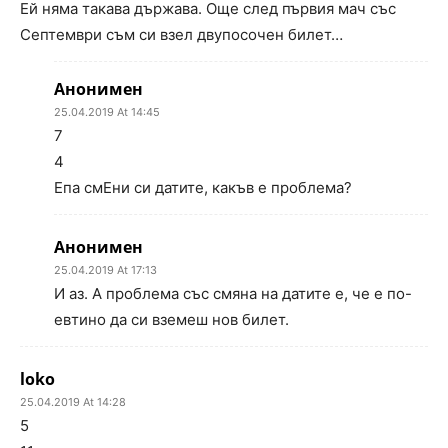
Eй няма такава държава. Още след първия мач със
Септември съм си взел двупосочен билет…
Анонимен
25.04.2019 At 14:45
7
4
Епа смЕни си датите, какъв е проблема?
Анонимен
25.04.2019 At 17:13
И аз. А проблема със смяна на датите е, че е по-
евтино да си вземеш нов билет.
loko
25.04.2019 At 14:28
5