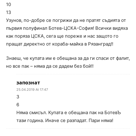
10
13
Узунов, по-добре се погрижи да не пратят съдията от
първия полуфинал Ботев-ЦСКА-София! Всички видяха
как поряза ЦСКА, сега ще пореже и нас защото го
пращат директно от кораба-майка в Рязанград!!
Знаеш, че купата им е обещана за да ги спаси от фалит,
но все пак – няма да се дадем без бой!!
запознат
25.04.2019 At 17:47
3
6
Няма смисъл. Купата е обещана пак на БотевЪ
тази година. Иначе се разпадат. Пари няма!