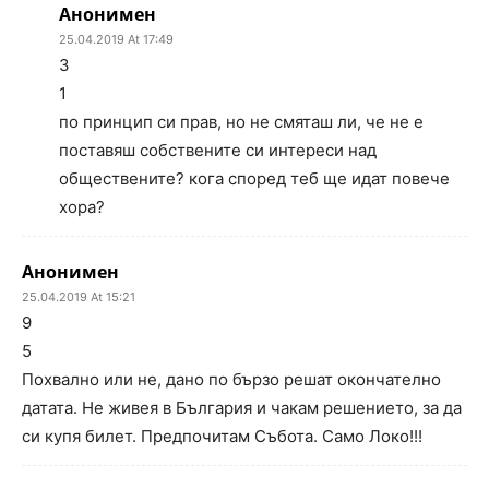
Анонимен
25.04.2019 At 17:49
3
1
по принцип си прав, но не смяташ ли, че не е
поставяш собствените си интереси над
обществените? кога според теб ще идат повече
хора?
Анонимен
25.04.2019 At 15:21
9
5
Похвално или не, дано по бързо решат окончателно
датата. Не живея в България и чакам решението, за да
си купя билет. Предпочитам Събота. Само Локо!!!