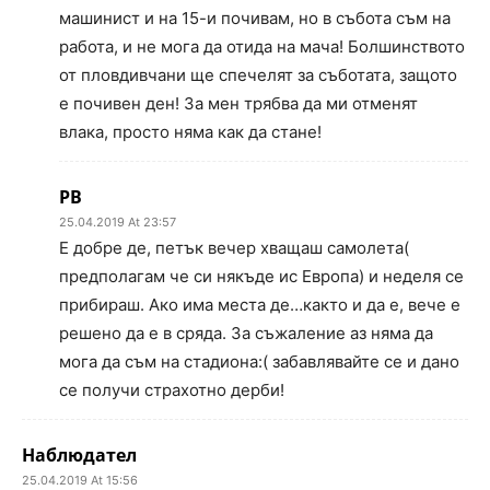
машинист и на 15-и почивам, но в събота съм на
работа, и не мога да отида на мача! Болшинството
от пловдивчани ще спечелят за съботата, защото
е почивен ден! За мен трябва да ми отменят
влака, просто няма как да стане!
РВ
25.04.2019 At 23:57
Е добре де, петък вечер хващаш самолета(
предполагам че си някъде ис Европа) и неделя се
прибираш. Ако има места де…както и да е, вече е
решено да е в сряда. За съжаление аз няма да
мога да съм на стадиона:( забавлявайте се и дано
се получи страхотно дерби!
Наблюдател
25.04.2019 At 15:56