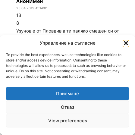
Анонимен
25.04.2019 At 14:01
18
8
Узунов е от Пловдив а ти паляко смешен си от
селата.
Управление на съгласие
...
To provide the best experiences, we use technologies like cookies to
store and/or access device information. Consenting to these
25.04.2019 At 14:03
technologies will allow us to process data such as browsing behavior or
10
unique IDs on this site. Not consenting or withdrawing consent, may
adversely affect certain features and functions.
19
По кривата помашка муцуна и мазната коса
определено си личи, че е от Пловдив. Тва е финал
Приемане
за купата на България, а не цигански събор, за да
Отказ
се сменят дати на кой както му скимне.
View preferences
032 19/12
25.04.2019 At 14:09