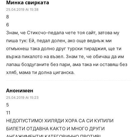
Минка свирката
25.04.2019 At 15:38
8
6
Знам, че Стиксчо-педала чете тоя сайт, затова му
пиша тук: Ей, педал долен, ако още веднъж ми
отмъкнеш така долно друг турски тираджия, ще ти
вържа пикалото на възел. Знам те, че обичаш да им
лапаш боздуганите без пари, ама така ни оставяш без
хляб, мама ти долна циганска.
Анонимен
25.04.2019 At 15:23
5
11
НЕДОПУСТИМО! ХИЛЯДИ ХОРА СА СИ КУПИЛИ
БИЛЕТИ ОТДАВНА КАКТО И МНОГО ДРУГИ
АНГАЖИМЕНТИ! КАТЕГОРИЧНО ПРОТИВ!