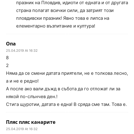
празник на Пловдив, идиоти от едната и от другата
страна полагат всички сили, да затрият този
пловдивски празник! Явно това е липса на
елементарно възпитание и култура!
Опа
25.04.2019 At 16:32
8
2
Няма да се смени датата приятели, не е толкова лесно,
а и не е редно!
А после ако вали дъжд в събота да го отложат ли за
някой по-слънчев ден.!
Стига щуротии, датата е една! В сряда сме там. Това е.
Пляс пляс канарите
25.04.2019 At 16:32