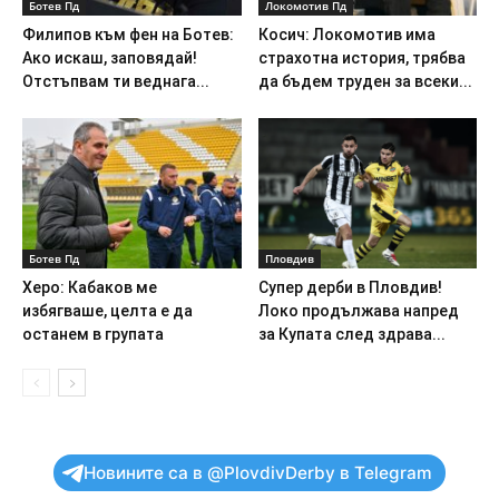
Ботев Пд
Локомотив Пд
Филипов към фен на Ботев:
Косич: Локомотив има
Ако искаш, заповядай!
страхотна история, трябва
Отстъпвам ти веднага...
да бъдем труден за всеки...
Ботев Пд
Пловдив
Херо: Кабаков ме
Супер дерби в Пловдив!
избягваше, целта е да
Локо продължава напред
останем в групата
за Купата след здрава...
Новините са в @PlovdivDerby в Telegram