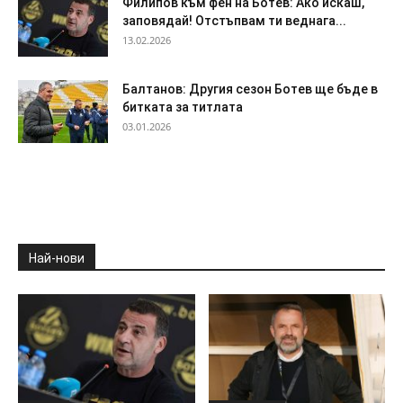
Филипов към фен на Ботев: Ако искаш,
заповядай! Отстъпвам ти веднага...
13.02.2026
Балтанов: Другия сезон Ботев ще бъде в
битката за титлата
03.01.2026
Най-нови