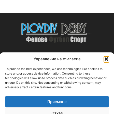
Управление на съгласие
ABOUT US
To provide the best experiences, we use technologies like cookies to
PlovdivDerby.com е първата пловдивска изцяло футболна
store and/or access device information. Consenting to these
technologies will allow us to process data such as browsing behavior or
медия!
unique IDs on this site. Not consenting or withdrawing consent, may
adversely affect certain features and functions.
Свържи се с нас:
plovdivderby.com@gmail.com
Приемане
FOLLOW US
Отказ