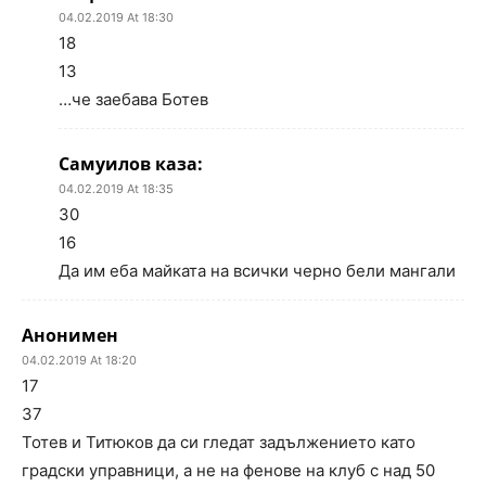
04.02.2019 At 18:30
18
13
…че заебава Ботев
Самуилов каза:
04.02.2019 At 18:35
30
16
Да им еба майката на всички черно бели мангали
Анонимен
04.02.2019 At 18:20
17
37
Тотев и Титюков да си гледат задължението като
градски управници, а не на фенове на клуб с над 50