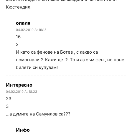
Кюстендил.
опаля
04.02.2019 At 19:18
16
2
И като са фенове на Ботев , с какво са
помогнали？ Кажи де ？ То и аз съм фен , но поне
билети си купувам!
Интересно
04.02.2019 At 18:23
23
3
…а думите на Самуилов са???
Инфо