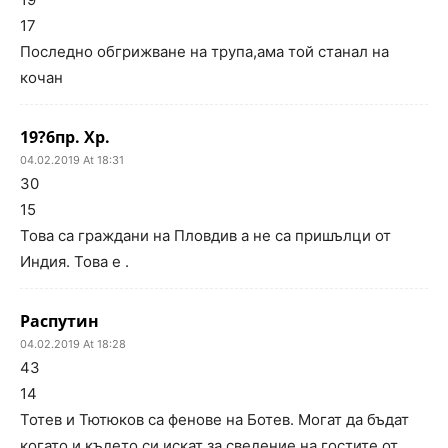
17
Последно обгрижване на трупа,ама той станал на
кочан
19?6пр. Хр.
04.02.2019 At 18:31
30
15
Това са граждани на Пловдив а не са пришълци от
Индия. Това е .
Распутин
04.02.2019 At 18:28
43
14
Тотев и Тютюков са фенове на Ботев. Могат да бъдат
когато и където си искат за сведение на гостите от