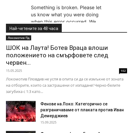
Най-четените за 48 часа
Локомотив Пд
ШОК на Лаута! Ботев Враца влоши
положението на смърфовете след
червен...
15.05.2025
102
Локомотив Пловдив не успя в опита си да се измъкне от зоната
на отборите, които са застрашени от изпадане! Черно-белите
загубиха с 1:3 като...
Фенове на Локо: Категорично се
разграничаваме от плаката против Иван
Демерджиев
15.09.2025