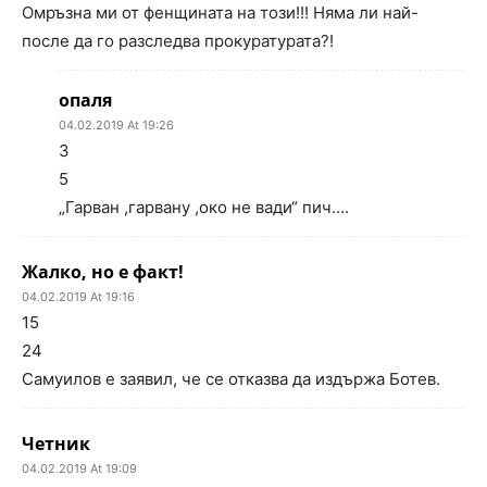
Омръзна ми от фенщината на този!!! Няма ли най-
после да го разследва прокуратурата?!
опаля
04.02.2019 At 19:26
3
5
„Гарван ,гарвану ,око не вади“ пич….
Жалко, но е факт!
04.02.2019 At 19:16
15
24
Самуилов е заявил, че се отказва да издържа Ботев.
Четник
04.02.2019 At 19:09