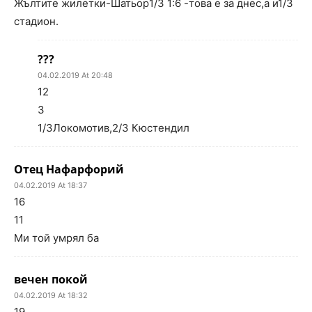
Жълтите жилетки-Шатьор1/3 1:6 -това е за днес,а и1/3
стадион.
???
04.02.2019 At 20:48
12
3
1/3Локомотив,2/3 Кюстендил
Отец Нафарфорий
04.02.2019 At 18:37
16
11
Ми той умрял ба
вечен покой
04.02.2019 At 18:32
19