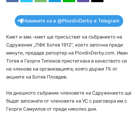
Новините са в @PlovdivDerby в Telegram
Кмет и зам.-кмет ще присъстват на събранието на
Сдружение „ПФК Ботев 1912“, което започна преди
минути, предаде репортер на PlovdivDerby.com. Иван
Тотев и Георги Титюков пристигнаха в качеството си
на членове на организацията, която държи 1% от
акциите на Ботев Пловдив.
На днешното събрание членовете на Сдружението ще
бъдат запознати от членовете на УС с разговора им с
Георги Самуилов от преди няколко дни.