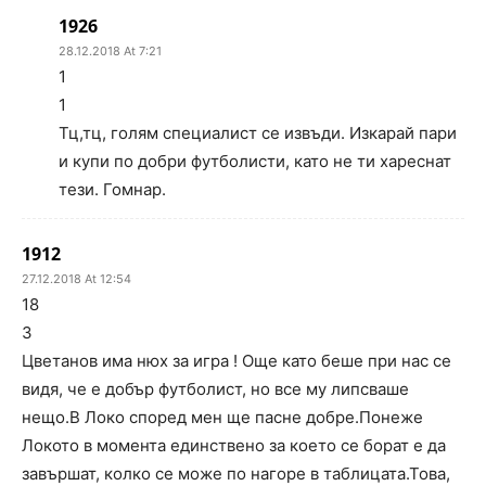
1926
28.12.2018 At 7:21
1
1
Тц,тц, голям специалист се извъди. Изкарай пари
и купи по добри футболисти, като не ти хареснат
тези. Гомнар.
1912
27.12.2018 At 12:54
18
3
Цветанов има нюх за игра ! Още като беше при нас се
видя, че е добър футболист, но все му липсваше
нещо.В Локо според мен ще пасне добре.Понеже
Локото в момента единствено за което се борат е да
завършат, колко се може по нагоре в таблицата.Това,