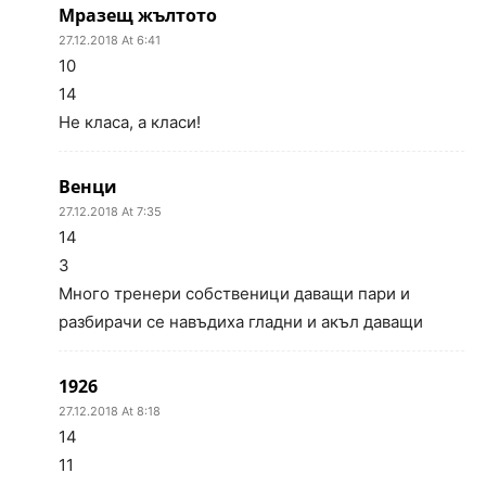
Мразещ жълтото
27.12.2018 At 6:41
10
14
Не класа, а класи!
Венци
27.12.2018 At 7:35
14
3
Много тренери собственици даващи пари и
разбирачи се навъдиха гладни и акъл даващи
1926
27.12.2018 At 8:18
14
11