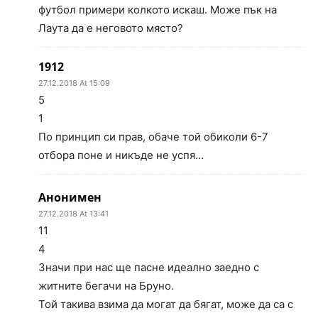
футбол примери колкото искаш. Може пък на
Лаута да е неговото място?
1912
27.12.2018 At 15:09
5
1
По принцип си прав, обаче той обиколи 6-7
отбора поне и никъде не успя…
Анонимен
27.12.2018 At 13:41
11
4
Значи при нас ще пасне идеално заедно с
житните бегачи на Бруно.
Той такива взима да могат да бягат, може да са с