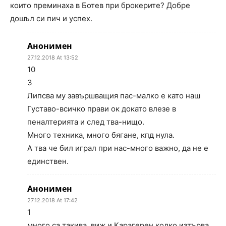
които преминаха в Ботев при брокерите? Добре
дошъл си пич и успех.
Анонимен
27.12.2018 At 13:52
10
3
Липсва му завършващия пас-малко е като наш
Густаво-всичко прави ок докато влезе в
пеналтерията и след тва-нищо.
Много техника, много бягане, кпд нула.
А тва че бил играл при нас-много важно, да не е
единствен.
Анонимен
27.12.2018 At 17:42
1
много са такива. виж и Карагерен колко изтърва.