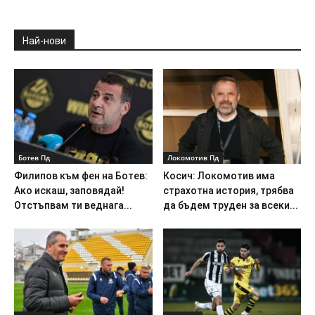
Най-нови
Ботев Пд
Локомотив Пд
Филипов към фен на Ботев:
Косич: Локомотив има
Ако искаш, заповядай!
страхотна история, трябва
Отстъпвам ти веднага...
да бъдем труден за всеки...