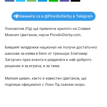
Новините са в @PlovdivDerby в Telegram
Локомотив (Пд) ще привлече крилото на Славия
Момчил Цветанов, научи PlovdivDerby.com.
Бившият младежки национал не получи достатъчно
шансове за изява в бяло от треньора Златомир
Загорчич през есента и раздялата е най-доброто
решение и за играча, и за тима.
Малкия шивач, както е известен Цветанов, ще
подпише официално с Локо Пд съвсем скоро.