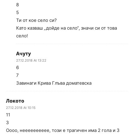
8
5
Ти от кое село си?
Като казваш „дойде на село“, значи си от това
село!
Ачуту
27.12.2018 At 13:22
6
7
Завинаги Крива Глъва доматевска
Локото
27.12.2018 At 10:15
11
3
Оооо, нееееееееее, този е трагичен има 2 гола и 3