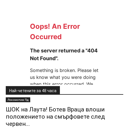
Най-четените за 48 часа
Локомотив Пд
ШОК на Лаута! Ботев Враца влоши
положението на смърфовете след
червен...