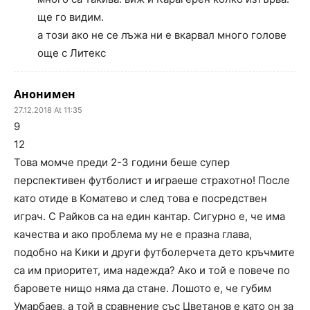
ще го видим.
а този ако не се лъжа ни е вкарвал много голове
още с Литекс
Анонимен
27.12.2018 At 11:35
9
12
Това момче преди 2-3 години беше супер
перспективен футболист и играеше страхотно! После
като отиде в Коматево и след това е посредствен
играч. С Райков са на един кантар. Сигурно е, че има
качества и ако проблема му не е празна глава,
подобно на Кики и други футболерчета дето кръчмите
са им приоритет, има надежда? Ако и той е повече по
баровете нищо няма да стане. Лошото е, че губим
Умарбаев, а той в сравнение със Цветанов е като он за