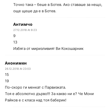
Точно така – беше в Ботев. Ако ставаше за нещо,
още щеше да е в Ботев.
Антимчо
27.12.2018 At 8:23
9
13
Избяга от миризливият Ви Кокошарник
Анонимен
26.12.2018 At 23:03
15
19
По-скоро ги менкат с Парвизката.
Тоя е абсолютно дърво!!! За какво ни е? Че Мони
Райков е с класа над тоя баберик!