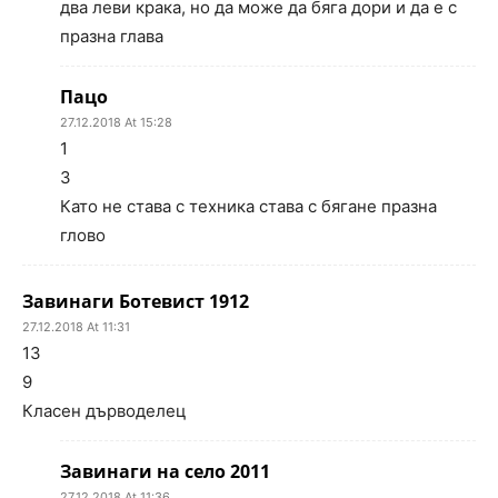
два леви крака, но да може да бяга дори и да е с
празна глава
Пацо
27.12.2018 At 15:28
1
3
Като не става с техника става с бягане празна
глово
Завинаги Ботевист 1912
27.12.2018 At 11:31
13
9
Класен дърводелец
Завинаги на село 2011
27.12.2018 At 11:36