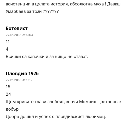
асистенции в цялата история, абсолютна муха ! Даваш
Умарбаев за този ???????
Ботевист
27.12.2018 At 9:54
11
4
Всички са капачки и за нищо не стават.
Пловдив 1926
27.12.2018 At 9:17
15
24
Щом кривите глави злобеят, значи Момчил Цветанов е
добър
Добре дошъл и успех с пловдивският любимец.