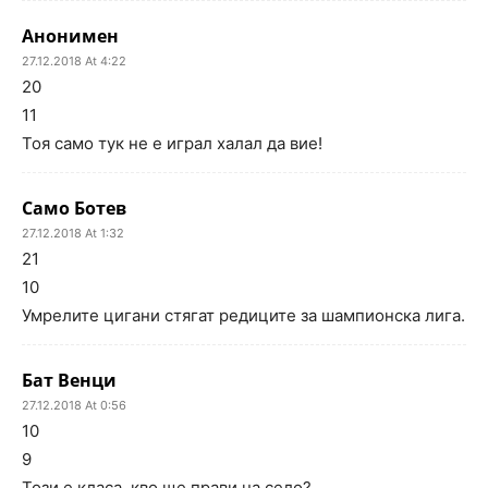
Анонимен
27.12.2018 At 4:22
20
11
Тоя само тук не е играл халал да вие!
Само Ботев
27.12.2018 At 1:32
21
10
Умрелите цигани стягат редиците за шампионска лига.
Бат Венци
27.12.2018 At 0:56
10
9
Този е класа, кво ще прави на село?