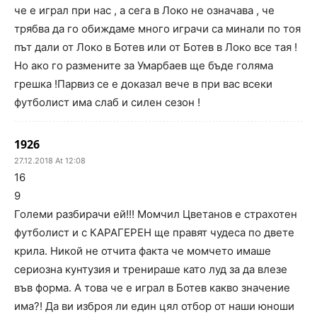
че е играл при нас , а сега в Локо не означава , че
трябва да го обиждаме много играчи са минали по тоя
път дали от Локо в Ботев или от Ботев в Локо все тая !
Но ако го размените за Умарбаев ще бъде голяма
грешка !Парвиз се е доказал вече в при вас всеки
футболист има слаб и силен сезон !
1926
27.12.2018 At 12:08
16
9
Големи разбирачи ей!!! Момчил Цветанов е страхотен
футболист и с КАРАГЕРЕН ще правят чудеса по двете
крила. Никой не отчита факта че момчето имаше
сериозна кунтузия и тренираше като луд за да влезе
във форма. А това че е играл в Ботев какво значение
има?! Да ви изброя ли един цял отбор от наши юноши