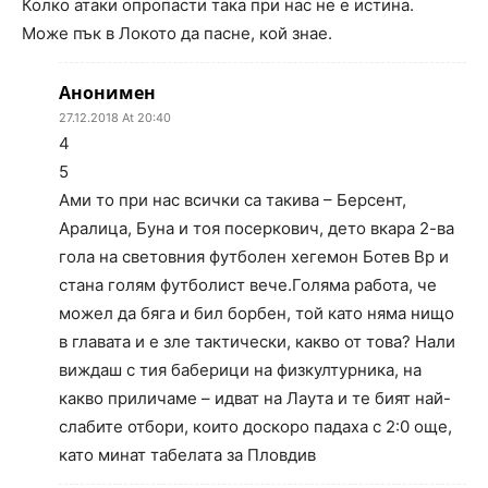
Колко атаки опропасти така при нас не е истина.
Може пък в Локото да пасне, кой знае.
Анонимен
27.12.2018 At 20:40
4
5
Ами то при нас всички са такива – Берсент,
Аралица, Буна и тоя посеркович, дето вкара 2-ва
гола на световния футболен хегемон Ботев Вр и
стана голям футболист вече.Голяма работа, че
можел да бяга и бил борбен, той като няма нищо
в главата и е зле тактически, какво от това? Нали
виждаш с тия баберици на физкултурника, на
какво приличаме – идват на Лаута и те бият най-
слабите отбори, които доскоро падаха с 2:0 още,
като минат табелата за Пловдив