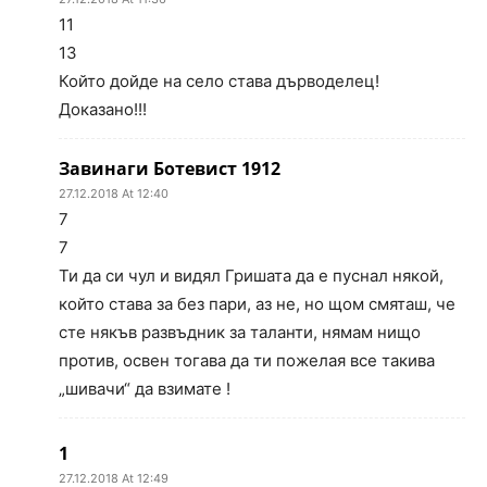
11
13
Който дойде на село става дърводелец!
Доказано!!!
Завинаги Ботевист 1912
27.12.2018 At 12:40
7
7
Ти да си чул и видял Гришата да е пуснал някой,
който става за без пари, аз не, но щом смяташ, че
сте някъв развъдник за таланти, нямам нищо
против, освен тогава да ти пожелая все такива
„шивачи“ да взимате !
1
27.12.2018 At 12:49