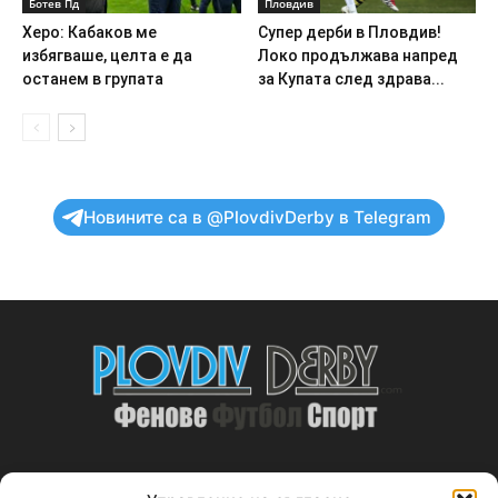
Ботев Пд
Пловдив
Херо: Кабаков ме
Супер дерби в Пловдив!
избягваше, целта е да
Локо продължава напред
останем в групата
за Купата след здрава...
Новините са в @PlovdivDerby в Telegram