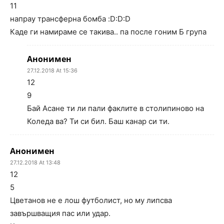
11
напрау трансферна бомба :D:D:D
Каде ги намираме се такива.. па после гоним Б група
Анонимен
27.12.2018 At 15:36
12
9
Бай Асане ти ли пали факлите в столипиново на
Коледа ва? Ти си бил. Баш канар си ти.
Анонимен
27.12.2018 At 13:48
12
5
Цветанов не е лош футболист, но му липсва
завършващия пас или удар.