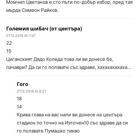
Момчил Цветанов е сто пъти по-добър избор, пред тая
мърда Симеон Райков.
Големия шиБач (от центъра)
27.12.2018 At 7:37
22
15
Циганският Дядо Коледа това ли ви донесе бе,
пачаври? Да си го ползвате със здраве, хахахахахаха…
Гого
27.12.2018 At 8:21
18
14
Крива глава на вас нали ви донесе на центъра
стадион по точно на Източен10 със здраве да си
го ползвате Пумашко тикво