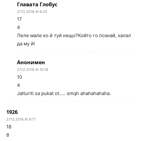
Главата Глобус
27.12.2018 At 9:25
17
4
Леле мале ко й туй нещо?Който го познай, халал
да му й!
Анонимен
27.12.2018 At 10:18
10
4
Jalturiti sa pukat ot….. smqh ahahahahaha.
1926
27.12.2018 At 8:17
18
8