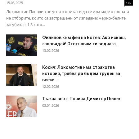
15.05.2025
102
Локомотив Пловдив не успя в опита си да се измъкне от зоната
на отборите, които са застрашени от изпадане! Черно-белите
загубиха с 1:3 като...
Филипов към фен на Ботев: Ако искаш,
заповядай! Отстъпвам ти веднага...
13.02.2026
Косич: Локомотив има страхотна
история, трябва да бъдем труден за
всеки...
12.02.2026
Тъжна вест! Почина Димитър Пенев
03.01.2026