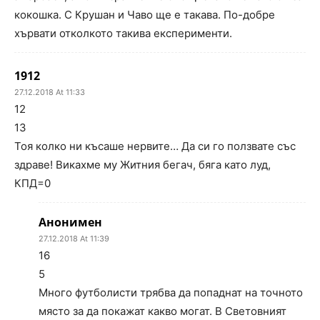
кокошка. С Крушан и Чаво ще е такава. По-добре
хървати отколкото такива експерименти.
1912
27.12.2018 At 11:33
12
13
Тоя колко ни късаше нервите… Да си го ползвате със
здраве! Викахме му Житния бегач, бяга като луд,
КПД=0
Анонимен
27.12.2018 At 11:39
16
5
Много футболисти трябва да попаднат на точното
място за да покажат какво могат. В Световният