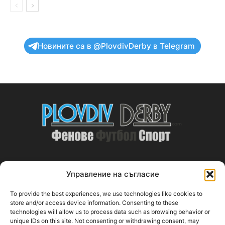
Новините са в @PlovdivDerby в Telegram
Управление на съгласие
ABOUT US
To provide the best experiences, we use technologies like cookies to
PlovdivDerby.com е първата пловдивска изцяло футболна
store and/or access device information. Consenting to these
technologies will allow us to process data such as browsing behavior or
медия!
unique IDs on this site. Not consenting or withdrawing consent, may