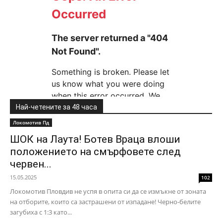
Най-четените за 48 часа
Локомотив Пд
ШОК на Лаута! Ботев Враца влоши
положението на смърфовете след
червен...
15.05.2025
102
Локомотив Пловдив не успя в опита си да се измъкне от зоната
на отборите, които са застрашени от изпадане! Черно-белите
загубиха с 1:3 като...