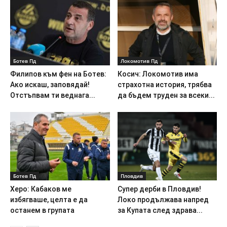
Ботев Пд
Локомотив Пд
Филипов към фен на Ботев:
Косич: Локомотив има
Ако искаш, заповядай!
страхотна история, трябва
Отстъпвам ти веднага...
да бъдем труден за всеки...
Ботев Пд
Пловдив
Херо: Кабаков ме
Супер дерби в Пловдив!
избягваше, целта е да
Локо продължава напред
останем в групата
за Купата след здрава...