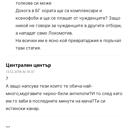
толкова си може
Докога в БГ хората ще са комплексари и
ксенофоби и ще се плашат от чужденците? Защо
никой не говори за чужденците в другите отбори,
а нападат само Локомотив.
На всички им е ясно кой превратаджия е поръчал
тази статия.
Централен център
13.12.2018 At 14:37
7
А защо напсува тези които те обича най-
много,мургавите черно-бели антилопи?И то след като
им го заби в последните минути на мача?Ти си
истински канар.
...