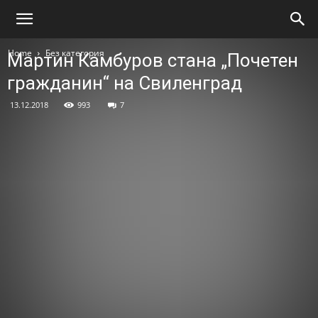
Home
Без категория
Мартин Камбуров стана „Почетен
гражданин“ на Свиленград
13.12.2018
993
7