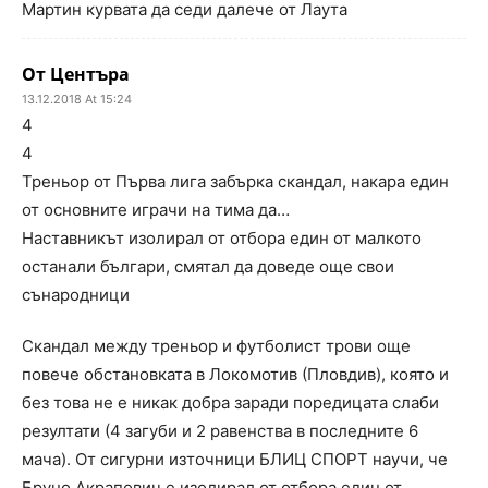
Мартин курвата да седи далече от Лаута
От Центъра
13.12.2018 At 15:24
4
4
Треньор от Първа лига забърка скандал, накара един
от основните играчи на тима да…
Наставникът изолирал от отбора един от малкото
останали българи, смятал да доведе още свои
сънародници
Скандал между треньор и футболист трови още
повече обстановката в Локомотив (Пловдив), която и
без това не е никак добра заради поредицата слаби
резултати (4 загуби и 2 равенства в последните 6
мача). От сигурни източници БЛИЦ СПОРТ научи, че
Бруно Акрапович е изолирал от отбора един от