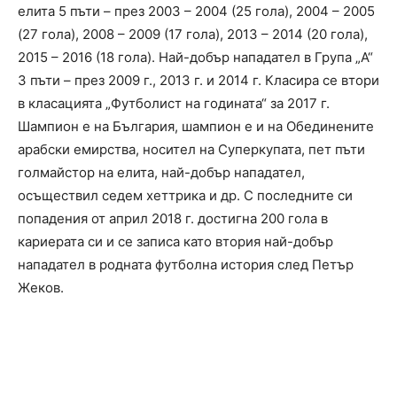
елита 5 пъти – през 2003 – 2004 (25 гола), 2004 – 2005
(27 гола), 2008 – 2009 (17 гола), 2013 – 2014 (20 гола),
2015 – 2016 (18 гола). Най-добър нападател в Група „А“
3 пъти – през 2009 г., 2013 г. и 2014 г. Класира се втори
в класацията „Футболист на годината“ за 2017 г.
Шампион е на България, шампион е и на Обединените
арабски емирства, носител на Суперкупата, пет пъти
голмайстор на елита, най-добър нападател,
осъществил седем хеттрика и др. С последните си
попадения от април 2018 г. достигна 200 гола в
кариерата си и се записа като втория най-добър
нападател в родната футболна история след Петър
Жеков.