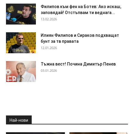
Филипов към фен на Ботев: Ако искаш,
заповядай! Отстъпвам ти веднага...
13.02.2026
Илиян Филипов и Сираков подхващат
бунт за тв правата
12.01.2026
Тъжна вест! Почина Димитър Пенев
03.01.2026
Най-нови