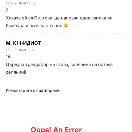
13.12.2018 At 12:59
7
Хахаха ей ся Пелтека ще направи една свирка на
Камбура и всичко е точно
М. К11-ИДИОТ
13.12.2018 At 12:40
16
Цървула трандафор не става, селянина си остава
селянин!!
Коментарите са затворени