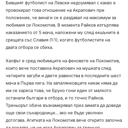
Бившият футболист на Левски недоумявал с какво е
провокирал това отношение на Акрапович при
положение, че винаги се е раздавал на максимум за
любимия си Локомотив. В момента Райков изтърпява
наказанието от 5 мача, наложени му след екшъните в
срещата със Славия (1:1), когато футболистите на
двата отбора се сбиха.
Халфът е сред любимците на феновете на Локомотив,
които вече поставиха Акрапович на мушката след
четирите загуби и двете равенства в последните шест
мача в Първа лига. На запалянковците никак няма да
им се хареса това, че Бруно гони един от малкото
останали българи в отбора, и то точно Райков.
Треньорът обаче възнамерявал през зимата да доведе
още свои сънародници… ако не бъде уволнен
дотогава. Агитката на Локомотив вече открито започна
да показва, че не иска Акрапович за треньор.