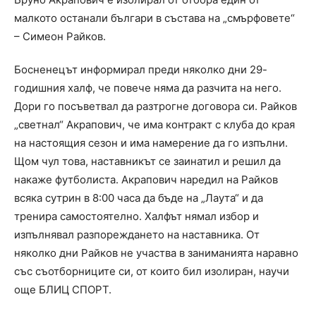
малкото останали българи в състава на „смърфовете“
– Симеон Райков.
Босненецът информирал преди няколко дни 29-
годишния халф, че повече няма да разчита на него.
Дори го посъветвал да разтрогне договора си. Райков
„светнал“ Акрапович, че има контракт с клуба до края
на настоящия сезон и има намерение да го изпълни.
Щом чул това, наставникът се заинатил и решил да
накаже футболиста. Акрапович наредил на Райков
всяка сутрин в 8:00 часа да бъде на „Лаута“ и да
тренира самостоятелно. Халфът нямал избор и
изпълнявал разпореждането на наставника. От
няколко дни Райков не участва в заниманията наравно
със съотборниците си, от които бил изолиран, научи
още БЛИЦ СПОРТ.