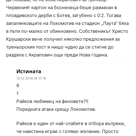
Червеният картон на босненеца беше размахан в
пловдивското дерби с Ботев, загубено с 0:2. Тогава
запалянковците на Локомотив на стадион „Лаута“ бяха
в пъти по-малко от обикновено. Собственикът Христо
Крушарски вече получил няколко предложения за
треньорския пост и нищо чудно да се стигне до
раздяла с Акрапович още преди Нова година.
Истината
13.12.2018 At 17:19
6
1
Райков любимец на феновете?!!
Поредната атака срещу Локомотив.
Райков е един от най-слабите в отбора въпреки,
че наистина играе с голямо желание. Просто