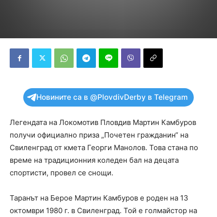
Новините са в @PlovdivDerby в Telegram
Легендата на Локомотив Пловдив Мартин Камбуров
получи официално приза „Почетен гражданин“ на
Свиленград от кмета Георги Манолов. Това стана по
време на традиционния коледен бал на децата
спортисти, провел се снощи.
Таранът на Берое Мартин Камбуров e роден на 13
октомври 1980 г. в Свиленград. Той е голмайстор на