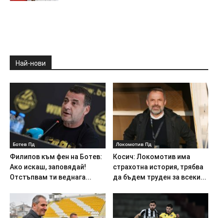
Най-нови
Ботев Пд
Локомотив Пд
Филипов към фен на Ботев:
Косич: Локомотив има
Ако искаш, заповядай!
страхотна история, трябва
Отстъпвам ти веднага...
да бъдем труден за всеки...