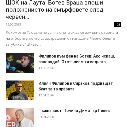
ШОК на Лаута! Ботев Враца влоши
положението на смърфовете след
червен...
15.05.2025
102
Локомотив Пловдив не успя в опита си да се измъкне от зоната
на отборите, които са застрашени от изпадане! Черно-белите
загубиха с 1:3 като...
Филипов към фен на Ботев: Ако искаш,
заповядай! Отстъпвам ти веднага...
13.02.2026
Илиян Филипов и Сираков подхващат
бунт за тв правата
12.01.2026
Тъжна вест! Почина Димитър Пенев
03.01.2026