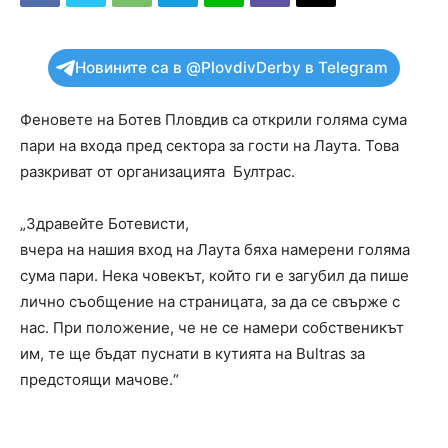
Новините са в @PlovdivDerby в Telegram
Феновете на Ботев Пловдив са открили голяма сума
пари на входа пред сектора за гости на Лаута. Това
разкриват от организацията Бултрас.
„Здравейте Ботевисти,
вчера на нашия вход на Лаута бяха намерени голяма
сума пари. Нека човекът, който ги е загубил да пише
лично съобщение на страницата, за да се свърже с
нас. При положение, че не се намери собственикът
им, те ще бъдат пуснати в кутията на Bultras за
предстоящи мачове.“