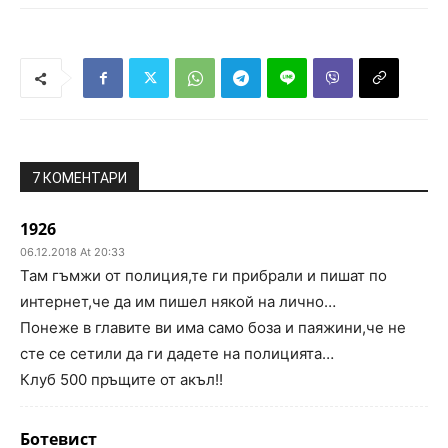
7 КОМЕНТАРИ
1926
06.12.2018 At 20:33
Там гъмжи от полиция,те ги прибрали и пишат по
интернет,че да им пишел някой на лично…
Понеже в главите ви има само боза и паяжини,че не
сте се сетили да ги дадете на полицията…
Клуб 500 пръщите от акъл!!
Ботевист