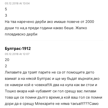
05.12.2018 At 13:04
5
3
На тва наречено дерби ако имаше повече от 2000
души то на,а преди години какво беше. Жалко
пловдивско дерби
Бултрас-1912
05.12.2018 At 12:07
20
2
Лилавите да траят парите не са от помощите дето
взимат а на някой Бултрас и ще му бъдат върнати,ако
се намери кой е човека!!!А два на нула как ви стои и
Тошко вкара най-хубавият си гол срещу вас лилави
това ще се помни дълго време,а кой ваш гол се помни
дори да е срещу Млекарите не няма такъв!!!???Само