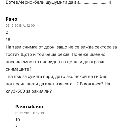
Ботев,Черно-бели шушумиги да ви…………………….!!!
Рачо
05.12.2018 At 12:00
2
16
На тази снимка от дрон, защо не се вижда сектора за
гости? Щото и той беше рехав. Понеже именно
посещаемостта очевидно са целяли да отразят
снимащите?
Тва пък за сумата пари, дето ако някой не ги бил
потърсил щели да идат в касата….? В коя каса? На
клуб-500 за ракия ли?
Рачо ибачо
05.12.2018 At 12:19
19