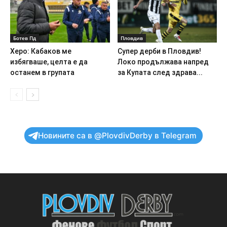
Ботев Пд
Пловдив
Херо: Кабаков ме
Супер дерби в Пловдив!
избягваше, целта е да
Локо продължава напред
останем в групата
за Купата след здрава...
Новините са в @PlovdivDerby в Telegram