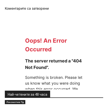
Коментарите са затворени
Най-четените за 48 часа
Локомотив Пд