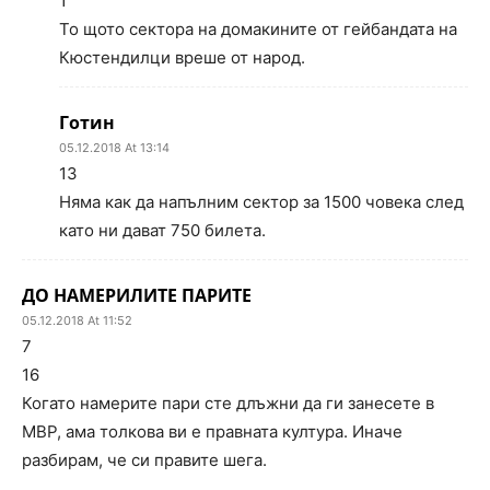
1
То щото сектора на домакините от гейбандата на
Кюстендилци вреше от народ.
Готин
05.12.2018 At 13:14
13
Няма как да напълним сектор за 1500 човека след
като ни дават 750 билета.
ДО НАМЕРИЛИТЕ ПАРИТЕ
05.12.2018 At 11:52
7
16
Когато намерите пари сте длъжни да ги занесете в
МВР, ама толкова ви е правната култура. Иначе
разбирам, че си правите шега.