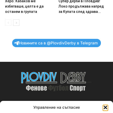
Херо: Кабаков ме
Супер дерби в Пловдив!
избягваше, целта е да
Локо продължава напред
останем в групата
за Купата след здрава...
Новините са в @PlovdivDerby в Telegram
Управление на съгласие
ABOUT US