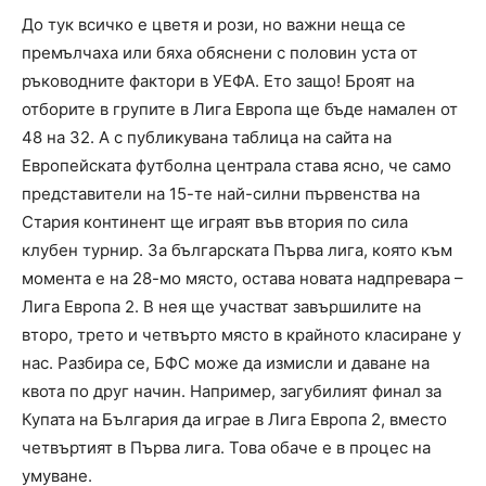
До тук всичко е цветя и рози, но важни неща се
премълчаха или бяха обяснени с половин уста от
ръководните фактори в УЕФА. Ето защо! Броят на
отборите в групите в Лига Европа ще бъде намален от
48 на 32. А с публикувана таблица на сайта на
Европейската футболна централа става ясно, че само
представители на 15-те най-силни първенства на
Стария континент ще играят във втория по сила
клубен турнир. За българската Първа лига, която към
момента е на 28-мо място, остава новата надпревара –
Лига Европа 2. В нея ще участват завършилите на
второ, трето и четвърто място в крайното класиране у
нас. Разбира се, БФС може да измисли и даване на
квота по друг начин. Например, загубилият финал за
Купата на България да играе в Лига Европа 2, вместо
четвъртият в Първа лига. Това обаче е в процес на
умуване.