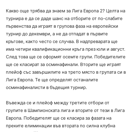
Какво още трябва да знаем за Лига Европа 2? Целта на
турнира е да се даде шанс на отборите от по-слабите
първенства да играят в групова фаза на европейски
турнир до декември, а не да отпадат в първите
кръгове, както често се случва. В надпреварата ще
има четири квалификационни кръга през юли и август.
След това ще се оформят осемте групи. Победителите
ще се класират за осминафинали. Вторите ще играят
плейоф със завършилите на трето място в групата си в
Лига Европа. Те ще определят останалите
осминафиналисти в бъдещия турнир.
Въвежда се и плейоф между третите отбори от
групите в Шампионската лига и вторите от тези в Лига
Европа. Победителят ще се класира за фазата на
преките елиминации във втората по силна клубна