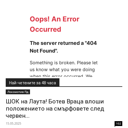
Най-четените за 48 часа
Локомотив Пд
ШОК на Лаута! Ботев Враца влоши
положението на смърфовете след
червен...
15.05.2025
102