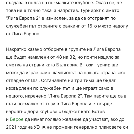
създава в полза на по-малките клубове. Оказа се, че
това не е точно така, а напротив. Турнирът с името
“Лига Европа 2” е измислен, за да се отстранят по
служебен път страните с ранкинг от 16-о място надолу
от Лига Европа.
Накратко казано отборите в групите на Лига Европа
ще бъдат намалени от 48 на 32, но почти изцяло за
сметка на страни като България. В този турнир ще
може да играе само шампионът на нашата страна, ако
отпадне от ШЛ. Останалите ни три тима ще бъдат
изхвърлени по служебен път и ще играят само в
нещото, наречено “Лига Европа 2”. Там парите ще са в
пъти по-малко от тези в Лига Европа и е твърде
вероятно дори клубове с бюджет като Ботев
и
Берое
да нямат голямо желание да участват, ако до
2021 година УЕФА не промени генерално плановете си