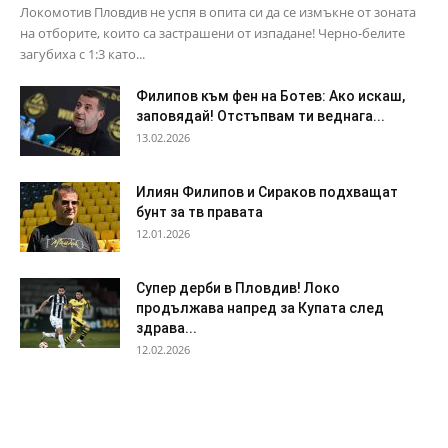
Локомотив Пловдив не успя в опита си да се измъкне от зоната
на отборите, които са застрашени от изпадане! Черно-белите
загубиха с 1:3 като...
Филипов към фен на Ботев: Ако искаш,
заповядай! Отстъпвам ти веднага...
13.02.2026
Илиян Филипов и Сираков подхващат
бунт за тв правата
12.01.2026
Супер дерби в Пловдив! Локо
продължава напред за Купата след
здрава...
12.02.2026