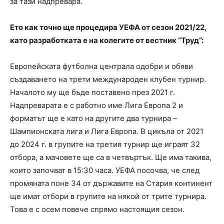
за тази надпревара.
Ето как точно ще процедира УЕФА от сезон 2021/22,
като разработката е на колегите от вестник “Труд”:
Европейската футболна централа одобри и обяви
създаването на трети международен клубен турнир.
Началото му ще бъде поставено през 2021 г.
Надпреварата е с работно име Лига Европа 2 и
форматът ще е като на другите два турнира –
Шампионската лига и Лига Европа. В цикъла от 2021
до 2024 г. в групите на третия турнир ще играят 32
отбора, а мачовете ще са в четвъртък. Ще има такива,
които започват в 15:30 часа. УЕФА посочва, че след
промяната поне 34 от държавите на Стария континент
ще имат отбори в групите на някой от трите турнира.
Това е с осем повече спрямо настоящия сезон.