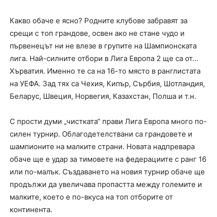
Какво обаче е ясно? Родните клубове забравят за
срещи с топ грандове, освен ако не стане чудо и
първенецът ни не влезе в групите на Шампионската
лига. Най-силните отбори в Лига Европа 2 ще са от…
Хърватия. Именно те са на 16-то място в ранглистата
на УЕФА. Зад тях са Чехия, Кипър, Сърбия, Шотландия,
Беларус, Швеция, Норвегия, Казахстан, Полша и т.н.
С прости думи „чистката“ прави Лига Европа много по-
силен турнир. Облагодетелствани са грандовете и
шампионите на малките страни. Новата надпревара
обаче ще е удар за тимовете на федерациите с ранг 16
или по-малък. Създаването на новия турнир обаче ще
продължи да увеличава пропастта между големите и
малките, което е по-вкуса на топ отборите от
континента.