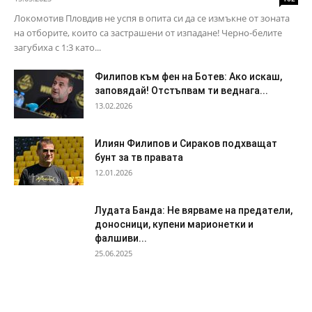
Лудата Банда: Не вярваме на предатели,
доносници, купени марионетки и
фалшиви...
25.06.2025
Най-нови
Ботев Пд
Локомотив Пд
Филипов към фен на Ботев:
Косич: Локомотив има
Ако искаш, заповядай!
страхотна история, трябва
Отстъпвам ти веднага...
да бъдем труден за всеки...