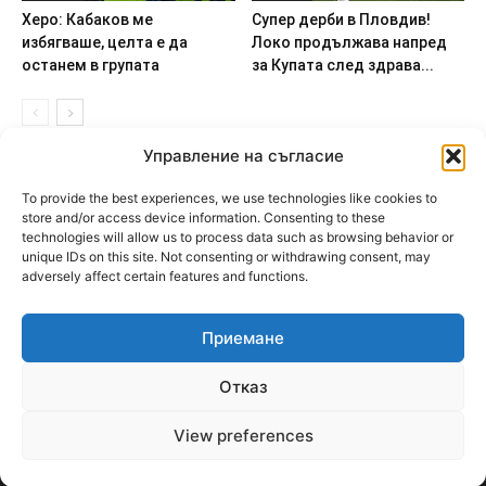
Управление на съгласие
ABOUT US
To provide the best experiences, we use technologies like cookies to
PlovdivDerby.com е първата пловдивска изцяло футболна
store and/or access device information. Consenting to these
technologies will allow us to process data such as browsing behavior or
медия!
unique IDs on this site. Not consenting or withdrawing consent, may
adversely affect certain features and functions.
Свържи се с нас:
plovdivderby.com@gmail.com
Приемане
FOLLOW US
Отказ
View preferences