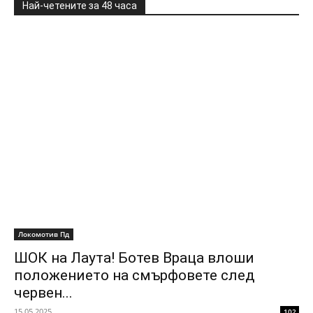
Най-четените за 48 часа
Локомотив Пд
ШОК на Лаута! Ботев Враца влоши
положението на смърфовете след
червен...
15.05.2025
102
Локомотив Пловдив не успя в опита си да се измъкне от зоната
на отборите, които са застрашени от изпадане! Черно-белите
загубиха с 1:3 като...
Филипов към фен на Ботев: Ако искаш,
заповядай! Отстъпвам ти веднага...
13.02.2026
Илиян Филипов и Сираков подхващат
бунт за тв правата
12.01.2026