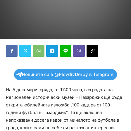
Новините са в @PlovdivDerby в Telegram
На 5 декември, сряда, от 17:00 часа, в сградата на
Регионален исторически музей – Пазарджик ще бъде
открита юбилейната изложба „100 кадъра от 100
години футбол в Пазарджик”. Тя ще включва
непоказвани досега кадри от миналото на футбола в
града, които сами по себе си разказват интересни