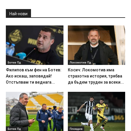
Ботев Пд
Пловдив
Херо: Кабаков ме
Супер дерби в Пловдив!
избягваше, целта е да
Локо продължава напред
останем в групата
за Купата след здрава...
Новините са в @PlovdivDerby в Telegram