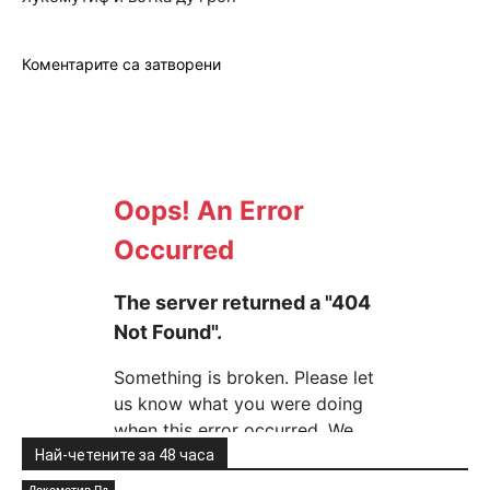
Коментарите са затворени
Най-четените за 48 часа
Локомотив Пд