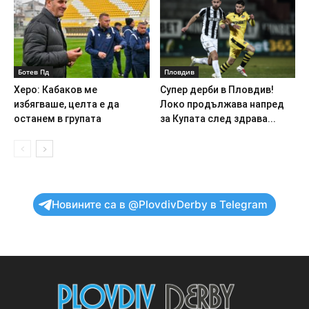
Ботев Пд
Пловдив
Херо: Кабаков ме
Супер дерби в Пловдив!
избягваше, целта е да
Локо продължава напред
останем в групата
за Купата след здрава...
Новините са в @PlovdivDerby в Telegram