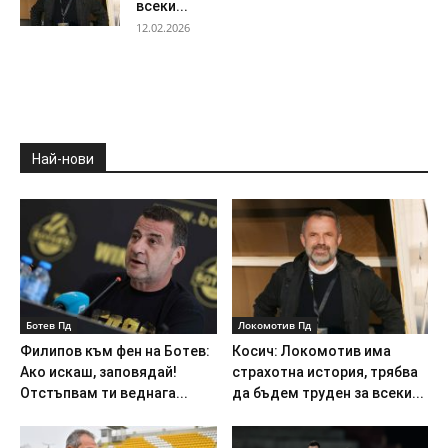
всеки...
12.02.2026
Най-нови
Ботев Пд
Локомотив Пд
Филипов към фен на Ботев:
Косич: Локомотив има
Ако искаш, заповядай!
страхотна история, трябва
Отстъпвам ти веднага...
да бъдем труден за всеки...