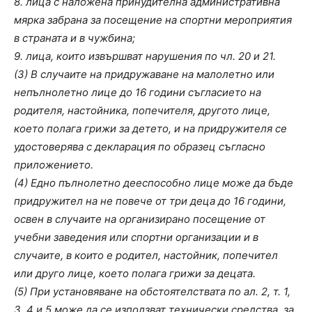
8. лица с наложена принудителна административна
мярка забрана за посещение на спортни мероприятия
в страната и в чужбина;
9. лица, които извършват нарушения по чл. 20 и 21.
(3) В случаите на придружаване на малолетно или
непълнолетно лице до 16 години съгласието на
родителя, настойника, попечителя, другото лице,
което полага грижи за детето, и на придружителя се
удостоверява с декларация по образец съгласно
приложението.
(4) Едно пълнолетно дееспособно лице може да бъде
придружител на не повече от три деца до 16 години,
освен в случаите на организирано посещение от
учебни заведения или спортни организации и в
случаите, в които е родител, настойник, попечител
или друго лице, което полага грижи за децата.
(5) При установяване на обстоятелствата по ал. 2, т. 1,
3, 4 и 5 може да се използват технически средства, за