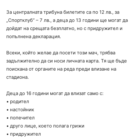
За централната трибуна билетите са по 12 лв., за
„Спортклуб“ – 7 лв., а деца до 13 години ще могат да
дойдат на срещата безплатно, но с придружител и
попълнена декларация.
Всеки, който желае да посети този мач, трябва
задължително да си носи личната карта. Тя ще бъде
поискана от органите на реда преди влизане на
стадиона.
Деца до 16 години могат да влизат само с:
• родител
• настойник
• попечител
• друго лице, което полага грижи
• придружител