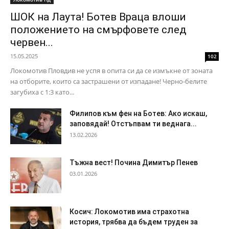
ШОК на Лаута! Ботев Враца влоши
положението на смърфовете след
червен...
15.05.2025
102
Локомотив Пловдив не успя в опита си да се измъкне от зоната
на отборите, които са застрашени от изпадане! Черно-белите
загубиха с 1:3 като...
Филипов към фен на Ботев: Ако искаш,
заповядай! Отстъпвам ти веднага...
13.02.2026
Тъжна вест! Почина Димитър Пенев
03.01.2026
Косич: Локомотив има страхотна
история, трябва да бъдем труден за