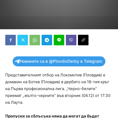
Новините са в @PlovdivDerby в Telegram
Представителният отбор на Локомотив (Пловдив) е
домакин на Ботев (Пловдив) в дербито на 18-тия кръг
на Първа професионална лига. „Черно-белите“
приемат „жълто-черните“ във вторник (04.12) от 17:30
на Лаута.
Пропуски за сблъсъка няма да могат да бъдат