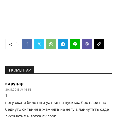
1 КОМЕНТАР
каруцар
30.11.2018 At 16:58
1
ногу скапи билетити уа нъл на пускъха бес пари нас
беднуто сигънин в жамиятъ на негу в лайнутътъ саде
лукомутиф и вотка ду гроп