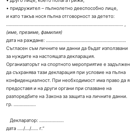
• друго лице, което полага грижи,
• придружител – пълнолетно дееспособно лице,
и като такъв нося пълна отговорност за детето:
………………………………………………………………………………….. ,
(име, презиме, фамилия)
дата на раждане: ………………………………………………………..
Съгласен съм личните ми данни да бъдат използвани
за нуждите на настоящата декларация.
Организаторът на спортното мероприятие е задължен
да съхранява тази декларация при условие на пълна
конфиденциалност. При необходимост има право да я
предоставя и на други органи при спазване на
разпоредбите на Закона за защита на личните данни.
гр. ………………
Декларатор: ………………..
дата …../…./…… г.“