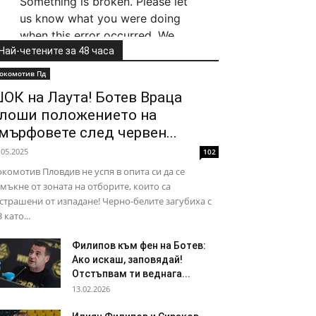
Най-четените за 48 часа
окомотив Пд
ОК на Лаута! Ботев Враца
лоши положението на
мърфовете след червен...
.05.2025
102
комотив Пловдив не успя в опита си да се
мъкне от зоната на отборите, които са
страшени от изпадане! Черно-белите загубиха с
3 като...
Филипов към фен на Ботев:
Ако искаш, заповядай!
Отстъпвам ти веднага...
13.02.2026