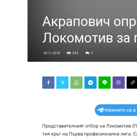
Акрапович опр
Локомотив за 
30.11.2018
834
3
Новините са в
Представителният отбор на Локомотив (Пл
тия кръг на Първа професионална лига. Ср