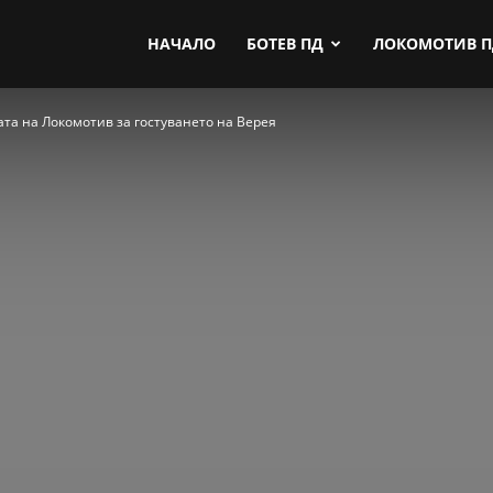
by.com
НАЧАЛО
БОТЕВ ПД
ЛОКОМОТИВ 
та на Локомотив за гостуването на Верея