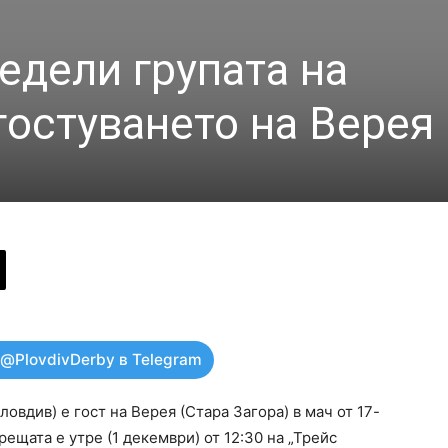
едели групата на
гостуването на Верея
 @PlovdivDerby в Telegram
овдив) е гост на Верея (Стара Загора) в мач от 17-
ещата е утре (1 декември) от 12:30 на „Трейс