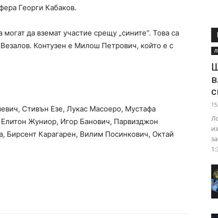
фера Георги Кабаков.
 могат да вземат участие срещу „сините“. Това са
Везалов. Контузен е Милош Петрович, който е с
Л
Ш
в
с
15
евич, Стивън Езе, Лукас Масоеро, Мустафа
Ло
, Елитон Жуниор, Игор Банович, Парвизджон
из
а, Бирсент Карагарен, Вилим Посинкович, Октай
за
1: