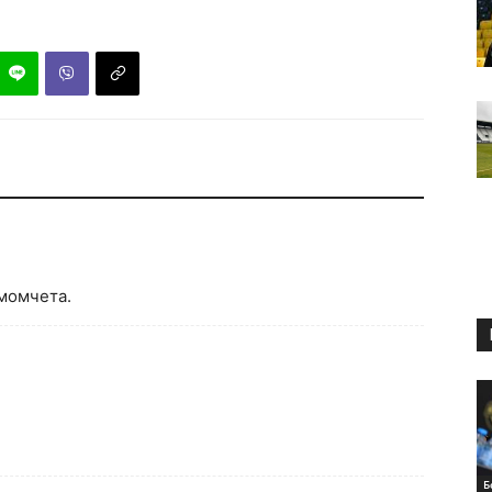
момчета.
Б