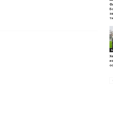
Ф
Бо
з
ти
Б
Хе
из
ос