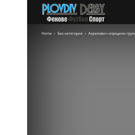
PlovdivDer
Home
Без категория
Акрапович определи група