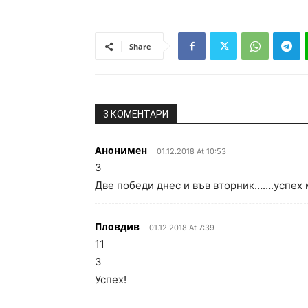
Share
3 КОМЕНТАРИ
Анонимен
01.12.2018 At 10:53
3
Две победи днес и във вторник…….успех 
Пловдив
01.12.2018 At 7:39
11
3
Успех!