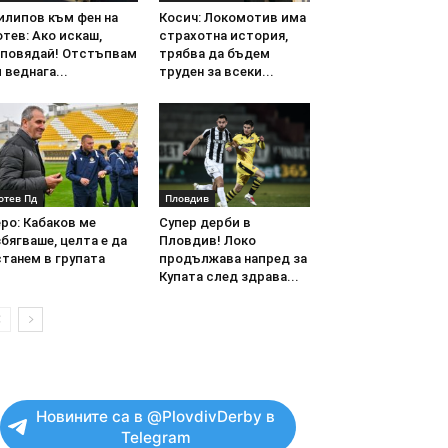
илипов към фен на
Косич: Локомотив има
тев: Ако искаш,
страхотна история,
аповядай! Отстъпвам
трябва да бъдем
 веднага...
труден за всеки...
отев Пд
Пловдив
ро: Кабаков ме
Супер дерби в
бягваше, целта е да
Пловдив! Локо
танем в групата
продължава напред за
Купата след здрава...
Новините са в @PlovdivDerby в
Telegram