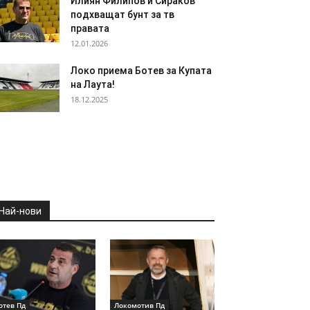
Илиян Филипов и Сираков
подхващат бунт за тв
правата
12.01.2026
Локо приема Ботев за Купата
на Лаута!
18.12.2025
Най-нови
отев Пд
Локомотив Пд