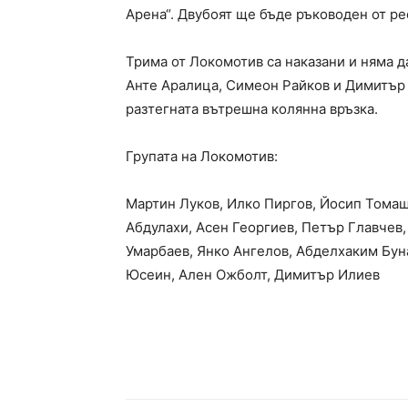
Арена“. Двубоят ще бъде ръководен от ре
Трима от Локомотив са наказани и няма да
Анте Аралица, Симеон Райков и Димитър 
разтегната вътрешна колянна връзка.
Групата на Локомотив:
Мартин Луков, Илко Пиргов, Йосип Томаш
Абдулахи, Асен Георгиев, Петър Главчев
Умарбаев, Янко Ангелов, Абделхаким Бун
Юсеин, Ален Ожболт, Димитър Илиев