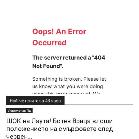
Най-четените за 48 часа
Локомотив Пд
ШОК на Лаута! Ботев Враца влоши
положението на смърфовете след
червен...