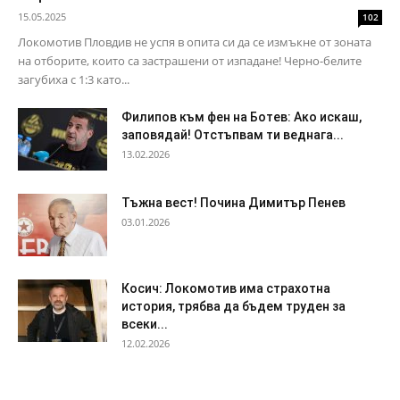
15.05.2025
102
Локомотив Пловдив не успя в опита си да се измъкне от зоната
на отборите, които са застрашени от изпадане! Черно-белите
загубиха с 1:3 като...
Филипов към фен на Ботев: Ако искаш,
заповядай! Отстъпвам ти веднага...
13.02.2026
Тъжна вест! Почина Димитър Пенев
03.01.2026
Косич: Локомотив има страхотна
история, трябва да бъдем труден за
всеки...
12.02.2026