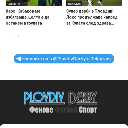
Ботев Пд
Пловдив
Херо: Кабаков ме
Супер дерби в Пловдив!
избягваше, целта е да
Локо продължава напред
останем в групата
за Купата след здрава...
Новините са в @PlovdivDerby в Telegram