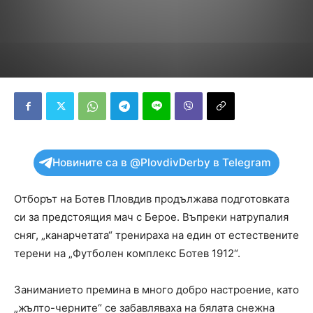
Новините са в @PlovdivDerby в Telegram
Отборът на Ботев Пловдив продължава подготовката
си за предстоящия мач с Берое. Въпреки натрупалия
сняг, „канарчетата“ тренираха на един от естествените
терени на „Футболен комплекс Ботев 1912“.
Заниманието премина в много добро настроение, като
„жълто-черните“ се забавляваха на бялата снежна