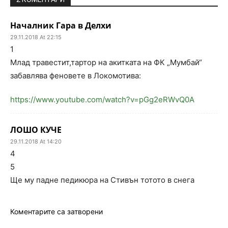
Началник Гара в Делхи
29.11.2018 At 22:15
1
Млад травестит,тартор на акитката на ФК „Мумбай“
забавлява феновете в Локомотива:
https://www.youtube.com/watch?v=pGg2eRWvQ0A
ЛОШО КУЧЕ
29.11.2018 At 14:20
4
5
Ще му падне педикюра на Стивън тотото в снега
Коментарите са затворени