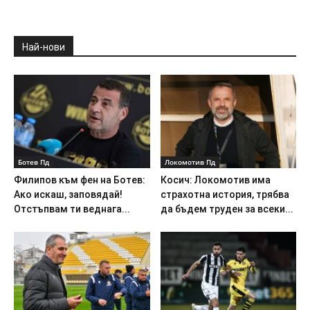
Най-нови
Ботев Пд
Локомотив Пд
Филипов към фен на Ботев:
Косич: Локомотив има
Ако искаш, заповядай!
страхотна история, трябва
Отстъпвам ти веднага...
да бъдем труден за всеки...