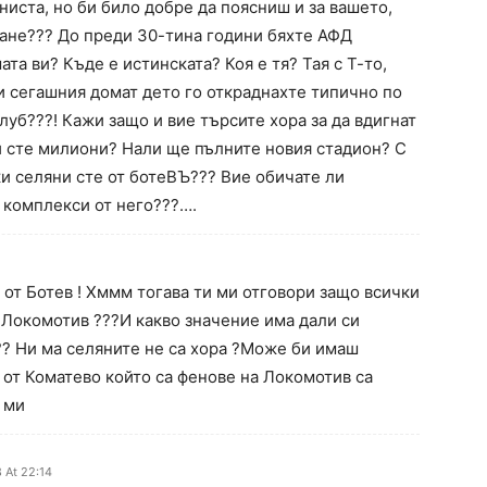
ниста, но би било добре да поясниш и за вашето,
аване??? До преди 30-тина години бяхте АФД
та ви? Къде е истинската? Коя е тя? Тая с Т-то,
и сегашния домат дето го откраднахте типично по
луб???! Кажи защо и вие търсите хора за да вдигнат
и сте милиони? Нали ще пълните новия стадион? С
и селяни сте от ботеВЪ??? Вие обичате ли
 комплекси от него???….
 от Ботев ! Хммм тогава ти ми отговори защо всички
 Локомотив ???И какво значение има дали си
?? Ни ма селяните не са хора ?Може би имаш
и от Коматево който са фенове на Локомотив са
 ми
8 At 22:14