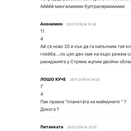
Айййй мангалиииии бултрасяриииииии
Анонимен
29.11.2018 At 14:38
11
4
Ай ся ново 20 и кък да га напълним тая кл
гоейба….по цял ден сме на къро режем с
ракиджията у Стряма жулим двойни облаци
ЛОШО КУЧЕ
29.11.2018 At 14:23
7
4
Пак празна “планетата на маймуните “ ?
Докога ?
Питанката
29.11.2018 At 13:37