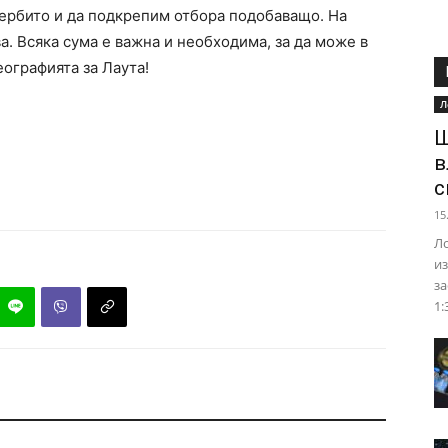
ербито и да подкрепим отбора подобаващо. На
а. Всяка сума е важна и необходима, за да може в
ографията за Лаута!
Л
Ш
в
с
15
Ло
из
за
1: