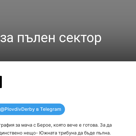
за пълен сектор
 @PlovdivDerby в Telegram
афия за мача с Берое, която вече е готова. За да
единствено нещо- Южната трибуна да бъде пълна.