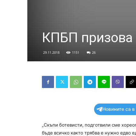
КПБП призова 
29.11.2018
1151
26
Новините са в
„Скъпи ботевисти, подготвили сме хореогр
бъде всичко както трябва е нужно едво 