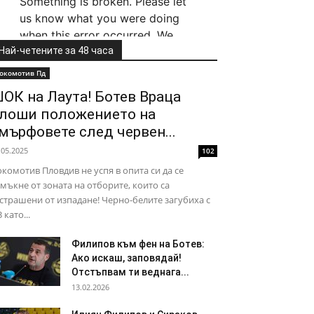
Най-четените за 48 часа
окомотив Пд
ОК на Лаута! Ботев Враца
лоши положението на
мърфовете след червен...
.05.2025
102
комотив Пловдив не успя в опита си да се
мъкне от зоната на отборите, които са
страшени от изпадане! Черно-белите загубиха с
3 като...
Филипов към фен на Ботев:
Ако искаш, заповядай!
Отстъпвам ти веднага...
13.02.2026