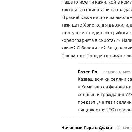
Нашето име ти кажи, кой е кому
както и за годината ви на създ
-Тракия! Кажи нещо и за емблема
тази дето Христола я държи, ил
жълтурски от един австрийски к
хореографията в събота??? Нал
какво? С балони ли? Защо всичк
Локомотив Пловдив и нямате ли
Ботев Пд
30.11.2018 At 14:25
Казваш всички селяни са
в Коматево са фенове на
селянин и гражданин ??
предвит , че тези селян
нищожества ??Отговори
Началник Гара в Делхи
29.11.201