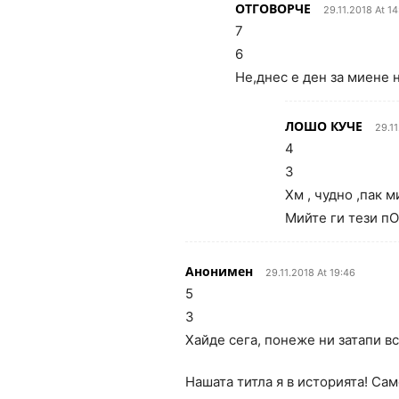
ОТГОВОРЧЕ
29.11.2018 At 1
7
6
Не,днес е ден за миене 
ЛОШО КУЧЕ
29.1
4
3
Хм , чудно ,пак 
Мийте ги тези пО
Анонимен
29.11.2018 At 19:46
5
3
Хайде сега, понеже ни затапи в
Нашата титла я в историята! Сам