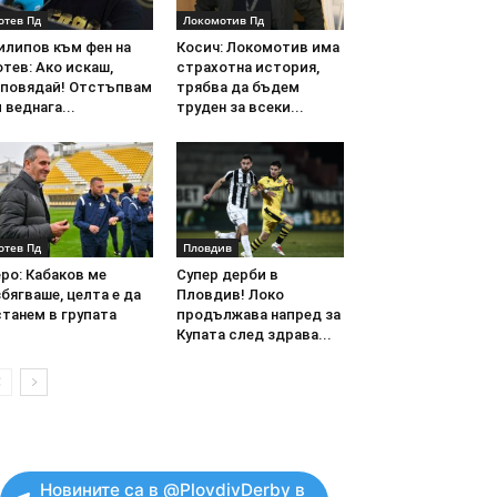
отев Пд
Локомотив Пд
илипов към фен на
Косич: Локомотив има
тев: Ако искаш,
страхотна история,
аповядай! Отстъпвам
трябва да бъдем
 веднага...
труден за всеки...
отев Пд
Пловдив
ро: Кабаков ме
Супер дерби в
бягваше, целта е да
Пловдив! Локо
танем в групата
продължава напред за
Купата след здрава...
Новините са в @PlovdivDerby в