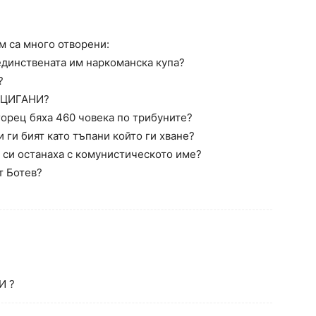
м са много отворени:
единствената им наркоманска купа?
?
о ЦИГАНИ?
орец бяха 460 човека по трибуните?
 ги бият като тъпани който ги хване?
 си останаха с комунистическото име?
т Ботев?
И ?