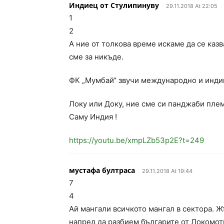
Индиец от Стулипинуву
29.11.2018 At 22:05
1
2
А ние от толкова време искаме да се каз
сме за никъде.
ФК „Мумбай“ звучи международно и инди
Локу или Доку, ние сме си панджаби пле
Саму Индия !
https://youtu.be/xmpLZb53p2E?t=249
мустафа бултраса
29.11.2018 At 19:44
7
4
Ай мангали всичкото мангал в сектора.
напред да разбием българите от Локомо