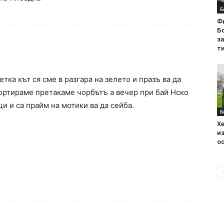
Б
Ф
Бо
з
ти
етка кът ся сме в разгара на зелето и празъ ва да
ортираме претакаме чорбътъ а вечер при бай Нско
 и са прайм на мотики ва да сейба.
Б
Хе
из
ос