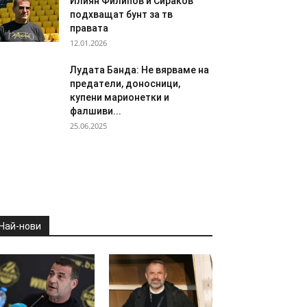
Илиян Филипов и Сираков
подхващат бунт за тв
правата
12.01.2026
Лудата Банда: Не вярваме на
предатели, доносници,
купени марионетки и
фалшиви...
25.06.2025
Най-нови