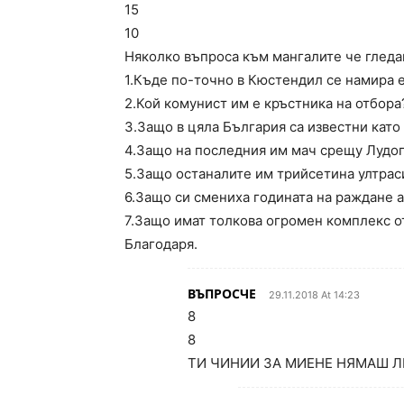
15
10
Няколко въпроса към мангалите че гледа
1.Къде по-точно в Кюстендил се намира 
2.Кой комунист им е кръстника на отбора
3.Защо в цяла България са известни кат
4.Защо на последния им мач срещу Лудог
5.Защо останалите им трийсетина ултраси
6.Защо си смениха годината на раждане а
7.Защо имат толкова огромен комплекс о
Благодаря.
ВЪПРОСЧЕ
29.11.2018 At 14:23
8
8
ТИ ЧИНИИ ЗА МИЕНЕ НЯМАШ Л