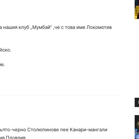
ва нашия клуб „Мумбай“ ,че с това име Локомотив
йско.
ме.
 Жълто-черно Столюпинове пее Канари-мангали
тив Пловдив