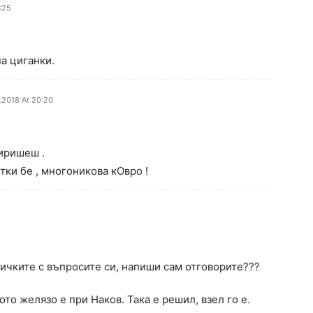
4:25
на циганки.
1.2018 At 20:20
миришеш .
тки бе , многоникова кОвро !
сичките с въпросите си, напиши сам отговорите???
ото желязо е при Наков. Така е решил, взел го е.