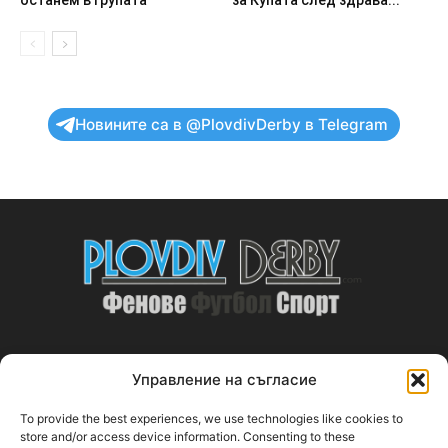
останем в групата
за Купата след здрава...
Новините са в @PlovdivDerby в Telegram
Управление на съгласие
ABOUT US
To provide the best experiences, we use technologies like cookies to
PlovdivDerby.com е първата пловдивска изцяло футболна
store and/or access device information. Consenting to these