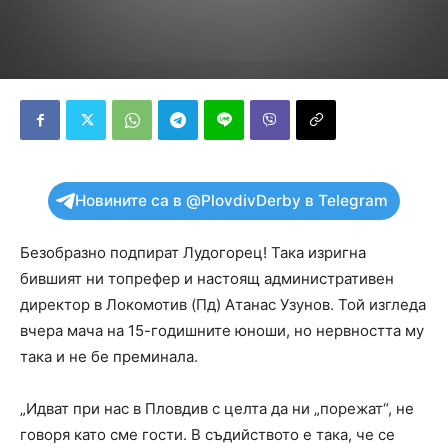
Новините са в @PlovdivDerby в Telegram
Безобразно подпират Лудогорец! Така изригна
бившият ни топрефер и настоящ административен
директор в Локомотив (Пд) Атанас Узунов. Той изгледа
вчера мача на 15-годишните юноши, но нервността му
така и не бе преминала.
„Идват при нас в Пловдив с целта да ни „порежат“, не
говоря като сме гости. В съдийството е така, че се