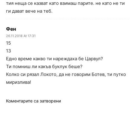
тия неща се казват като взимаш парите. не като не ти
ги дават вече на теб.
Фен
26.11.2018 At 17:31
15
13
Едно време какво ти нареждаха бе Царвул?
Ти помниш ли какъв буклук беше?
Колко си рязал Локото, да не говорим Ботев, ти путко
миризлива!
Коментарите са затворени