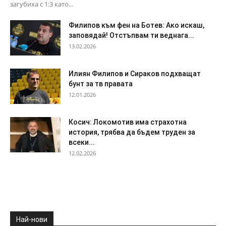
загубиха с 1:3 като...
Филипов към фен на Ботев: Ако искаш,
заповядай! Отстъпвам ти веднага...
13.02.2026
Илиян Филипов и Сираков подхващат
бунт за тв правата
12.01.2026
Косич: Локомотив има страхотна
история, трябва да бъдем труден за
всеки...
12.02.2026
Най-нови