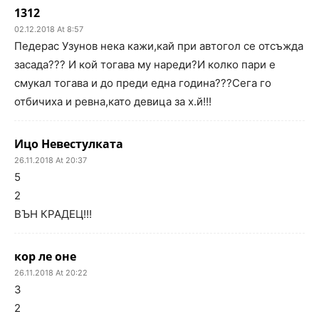
1312
02.12.2018 At 8:57
Педерас Узунов нека кажи,кай при автогол се отсъжда
засада??? И кой тогава му нареди?И колко пари е
смукал тогава и до преди една година???Сега го
отбичиха и ревна,като девица за х.й!!!
Ицо Невестулката
26.11.2018 At 20:37
5
2
ВЪН КРАДЕЦ!!!
кор ле оне
26.11.2018 At 20:22
3
2