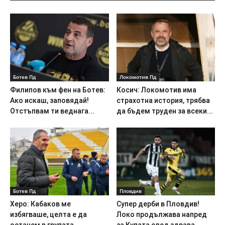
Ботев Пд
Локомотив Пд
Филипов към фен на Ботев:
Косич: Локомотив има
Ако искаш, заповядай!
страхотна история, трябва
Отстъпвам ти веднага...
да бъдем труден за всеки...
Ботев Пд
Пловдив
Херо: Кабаков ме
Супер дерби в Пловдив!
избягваше, целта е да
Локо продължава напред