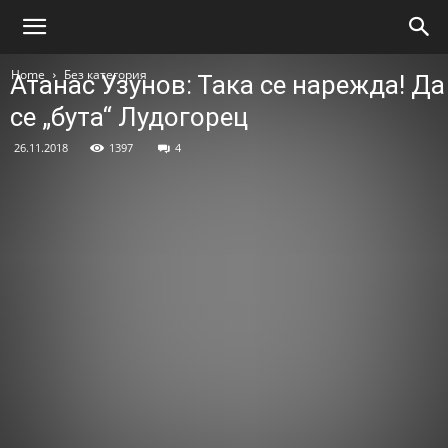
Home
Без категория
Атанас Узунов: Така се нарежда! Да
се „бута“ Лудогорец
26.11.2018
1397
4