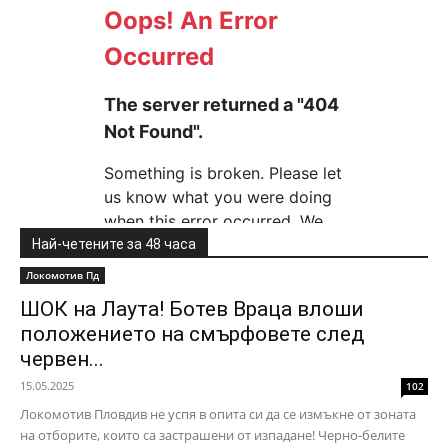
Най-четените за 48 часа
Локомотив Пд
ШОК на Лаута! Ботев Враца влоши
положението на смърфовете след
червен...
15.05.2025
102
Локомотив Пловдив не успя в опита си да се измъкне от зоната
на отборите, които са застрашени от изпадане! Черно-белите