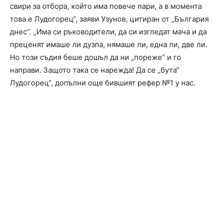
свири за отбора, който има повече пари, а в момента
това е Лудогорец“, заяви Узунов, цитиран от „България
днес“. „Има си ръководители, да си изгледат мача и да
преценят имаше ли дузпа, нямаше ли, една ли, две ли.
Но този съдия беше дошъл да ни „пореже“ и го
направи. Защото така се нарежда! Да се „бута“
Лудогорец“, допълни още бившият рефер №1 у нас.