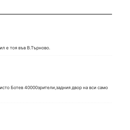
ил е тоя във В.Търново.
исто Ботев 40000зрители,задния двор на вси само