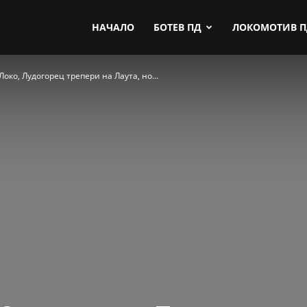
by.com
НАЧАЛО
БОТЕВ ПД
ЛОКОМОТИВ 
Локо, Лудогорец трепери на Лаута, но...