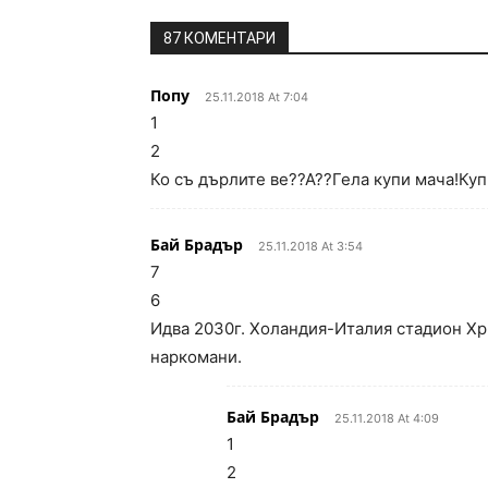
87 КОМЕНТАРИ
Попу
25.11.2018 At 7:04
1
2
Ко съ дърлите ве??А??Гела купи мача!Куп
Бай Брадър
25.11.2018 At 3:54
7
6
Идва 2030г. Холандия-Италия стадион Хр
наркомани.
Бай Брадър
25.11.2018 At 4:09
1
2