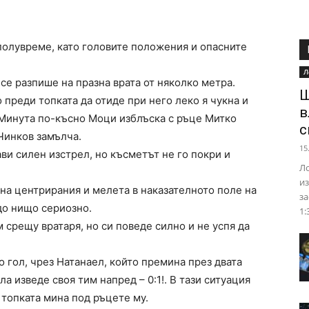
 полувреме, като головите положения и опасните
Л
се разпише на празна врата от няколко метра.
Ш
 преди топката да отиде при него леко я чукна и
в
 Mинута по-късно Моци изблъска с ръце Митко
с
Чинков замълча.
15
ви силен изстрел, но късметът не го покри и
Ло
из
на центрирания и мелета в наказателното поле на
за
до нищо сериозно.
1:
 срещу вратаря, но си поведе силно и не успя да
о гол, чрез Натанаел, който премина през двата
ла изведе своя тим напред – 0:1!. В тази ситуация
 топката мина под ръцете му.