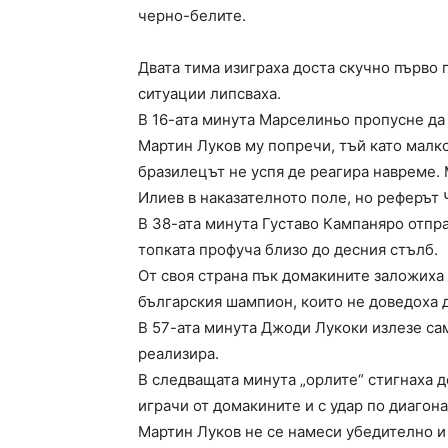
черно-белите.
Двата тима изиграха доста скучно първо
ситуации липсваха.
В 16-ата минута Марселиньо пропусне да 
Мартин Луков му попречи, тъй като малко
бразилецът не успя де реагира навреме.
Илиев в наказателното поле, но реферът 
В 38-ата минута Густаво Кампаняро отпра
топката профуча близо до десния стълб.
От своя страна пък домакините заложиха 
българския шампион, които не доведоха 
В 57-ата минута Джоди Лукоки излезе сам
реализира.
В следващата минута „орлите“ стигнаха д
играчи от домакините и с удар по диагона
Мартин Луков не се намеси убедително и