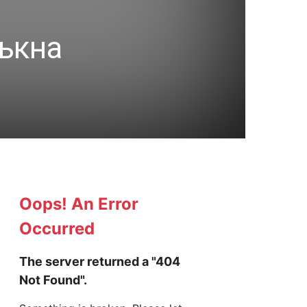
мъкна