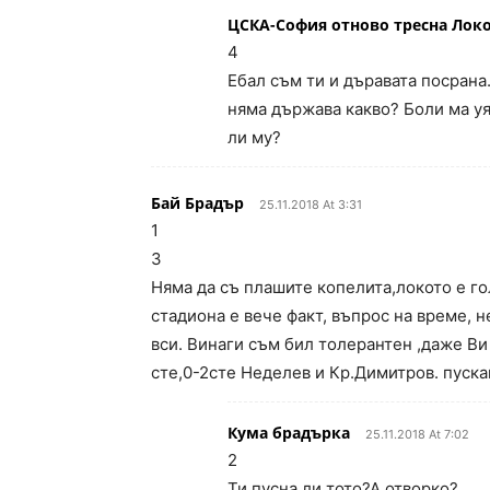
ЦСКА-София отново тресна Локо
4
Ебал съм ти и дъравата посрана.
няма държава какво? Боли ма уя.
ли му?
Бай Брадър
25.11.2018 At 3:31
1
3
Няма да съ плашите копелита,локото е го
стадиона е вече факт, въпрос на време, н
вси. Винаги съм бил толерантен ,даже Ви
сте,0-2сте Неделев и Кр.Димитров. пуска
Кума брадърка
25.11.2018 At 7:02
2
Ти пусна ли тото?А отворко?