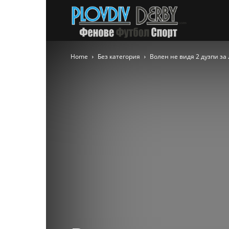
PlovdivDer
Home
Без категория
Волен не видя 2 дузпи за 