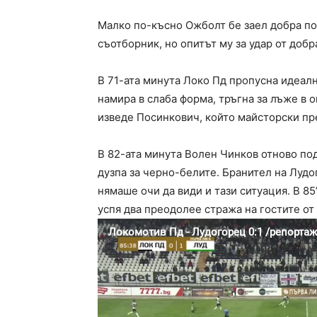
Малко по-късно Ожболт бе заел добра по
съотборник, но опитът му за удар от добр
В 71-ата минута Локо Пд пропусна идеал
намира в слаба форма, тръгна за лъже в о
изведе Посинкович, който майсторски пр
В 82-ата минута Волен Чинков отново по
дузпа за черно-белите. Бранител на Лудо
нямаше очи да види и тази ситуация. В 85
успя два преодолее стража на гостите от