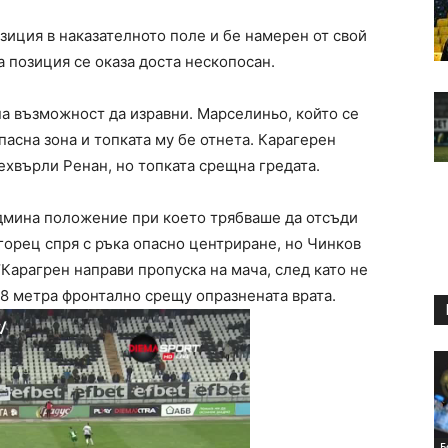
зиция в наказателното поле и бе намерен от свой
а позиция се оказа доста нескопосан.
на възможност да изравни. Марселиньо, който се
пасна зона и топката му бе отнета. Карагерен
ехвърли Ренан, но топката срещна гредата.
дмина положение при което трябваше да отсъди
горец спря с ръка опасно центриране, но Чинков
’Карагрен направи пропуска на мача, след като не
 8 метра фронтално срещу опразнената врата.
Б