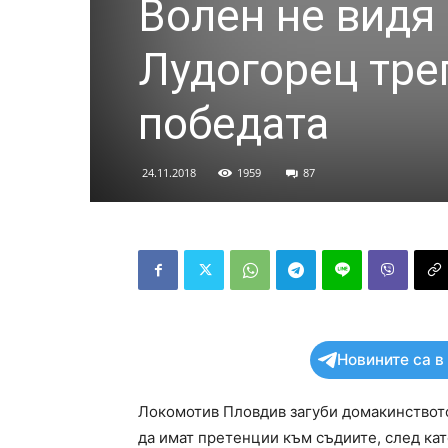
Волен не видя 
Лудогорец тре
победата
24.11.2018
1959
87
Новините са в
Локомотив Пловдив загуби домакинството
да имат претенции към съдиите, след кат