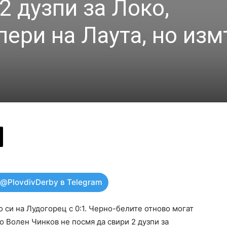
2 дузпи за Локо,
пери на Лаута, но из
 @PlovdivDerby в Telegram
 си на Лудогорец с 0:1. Черно-белите отново могат
о Волен Чинков не посмя да свири 2 дузпи за