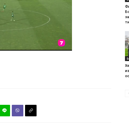
Ф
Бо
з
ти
Б
Хе
из
ос