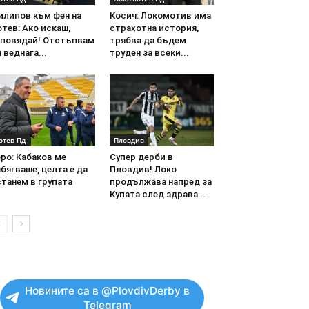
илипов към фен на
Косич: Локомотив има
тев: Ако искаш,
страхотна история,
аповядай! Отстъпвам
трябва да бъдем
 веднага...
труден за всеки...
отев Пд
Пловдив
ро: Кабаков ме
Супер дерби в
бягваше, целта е да
Пловдив! Локо
танем в групата
продължава напред за
Купата след здрава...
Новините са в @PlovdivDerby в
Telegram