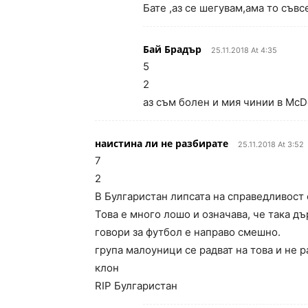
Бате ,аз се шегувам,ама то съвсе
Бай Брадър
25.11.2018 At 4:35
5
2
аз съм болен и мия чинии в McD
наистина ли не разбирате
25.11.2018 At 3:52
7
2
В Булгаристан липсата на справедливост 
Това е много лошо и означава, че така дъ
говори за футбол е направо смешно.
група малоуници се радват на това и не р
клон
RIP Булгаристан