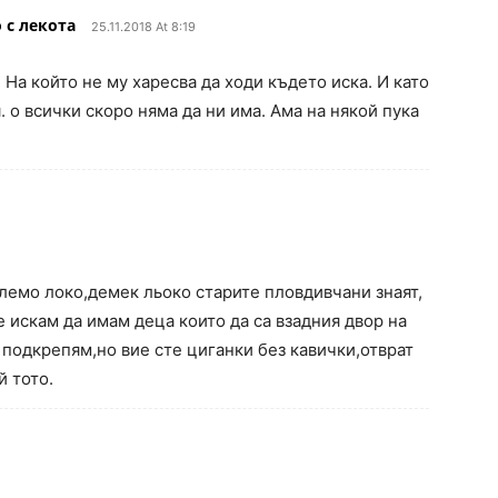
 с лекота
25.11.2018 At 8:19
 На който не му харесва да ходи където иска. И като
 о всички скоро няма да ни има. Ама на някой пука
лемо локо,демек льоко старите пловдивчани знаят,
е искам да имам деца които да са взадния двор на
 подкрепям,но вие сте циганки без кавички,отврат
й тото.