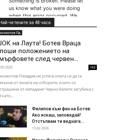
Най-четените за 48 часа
окомотив Пд
ОК на Лаута! Ботев Враца
лоши положението на
мърфовете след червен...
.05.2025
102
комотив Пловдив не успя в опита си да се
мъкне от зоната на отборите, които са
страшени от изпадане! Черно-белите загубиха с
3 като...
Филипов към фен на Ботев:
Ако искаш, заповядай!
Отстъпвам ти веднага...
13.02.2026