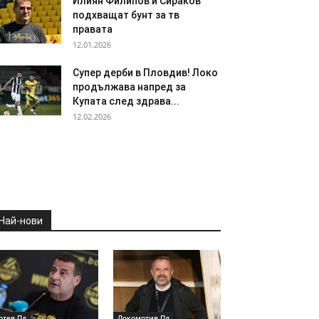
Илиян Филипов и Сираков
подхващат бунт за тв
правата
12.01.2026
Супер дерби в Пловдив! Локо
продължава напред за
Купата след здрава...
12.02.2026
Най-нови
отев Пд
Локомотив Пд