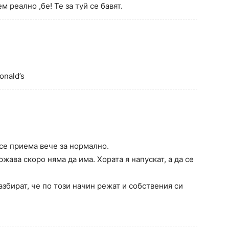
м реално ,бе! Те за туй се бавят.
onald’s
се приема вече за нормално.
ржава скоро няма да има. Хората я напускат, а да се
азбират, че по този начин режат и собствения си