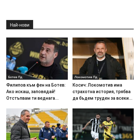
Най-нови
Ботев Пд
Локомотив Пд
Филипов към фен на Ботев:
Косич: Локомотив има
Ако искаш, заповядай!
страхотна история, трябва
Отстъпвам ти веднага...
да бъдем труден за всеки...