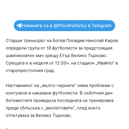
Новините са в @PlovdivDerby в Telegram
Старши треньорът на Ботев Пловдив Николай Киров
определи група от 18 футболисти за предстоящия
шампионатен мач срещу Етър Велико Търново.
Срещата е в неделя от 12:30ч. на стадион „Ивайло“ в
старопрестолния град.
Наставникът на „жълто-черните“ няма проблеми с
контузени и наказани футболисти. В съботния ден
ботевистите проведоха последната си тренировка
преди сблъсъка с „виолетовите“, след което
отпътуваха за Велико Търново.