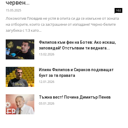
червен...
15.05.2025
102
Локомотив Пловдив не успя в опита си да се измъкне от зоната
на отборите, които са застрашени от изпадане! Черно-белите
загубиха с 1:3 като...
Филипов към фен на Ботев: Ако искаш,
заповядай! Отстъпвам ти веднага...
13.02.2026
Илиян Филипов и Сираков подхващат
бунт за тв правата
12.01.2026
Тъжна вест! Почина Димитър Пенев
03.01.2026