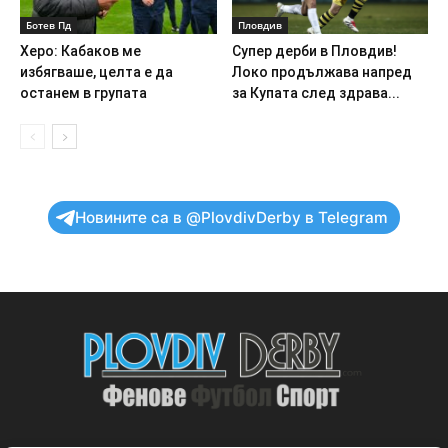
Ботев Пд
Пловдив
Херо: Кабаков ме
Супер дерби в Пловдив!
избягваше, целта е да
Локо продължава напред
останем в групата
за Купата след здрава...
Новините са в @PlovdivDerby в Telegram