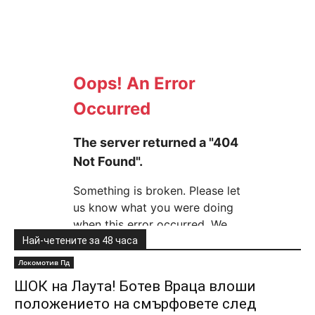
Най-четените за 48 часа
Локомотив Пд
ШОК на Лаута! Ботев Враца влоши
положението на смърфовете след