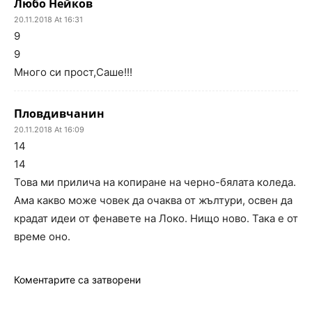
Любо Нейков
20.11.2018 At 16:31
9
9
Много си прост,Саше!!!
Пловдивчанин
20.11.2018 At 16:09
14
14
Това ми прилича на копиране на черно-бялата коледа.
Ама какво може човек да очаква от жълтури, освен да
крадат идеи от фенавете на Локо. Нищо ново. Така е от
време оно.
Коментарите са затворени