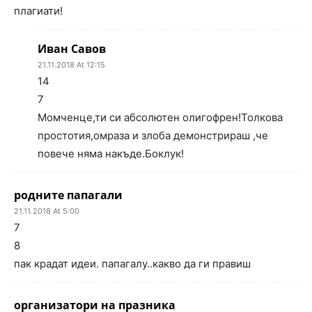
плагиати!
Иван Савов
21.11.2018 At 12:15
14
7
Момченце,ти си абсолютен олигофрен!Толкова
простотия,омраза и злоба демонстрираш ,че
повече няма накъде.Боклук!
родните папагали
21.11.2018 At 5:00
7
8
пак крадат идеи. папагалу..какво да ги правиш
организатори на празника