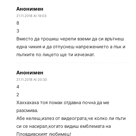
Анонимен
21.11.2018 At 19:03
8
3
Вместо да трошиш черепи вземи да си врътнеш
една чикия и да отпуснеш напрежението а пък и
пъпките по лицето ще ти изчезнат.
Анонимен
21.11.2018 At 20:30
4
2
Хаххахаха тоя помак отдавна почна да ме
разсмива.
Абе келеш,излез от видеограта,че колко ли пъти
си се насирал,когато видиш емблемата на
Пловдивският любимец!