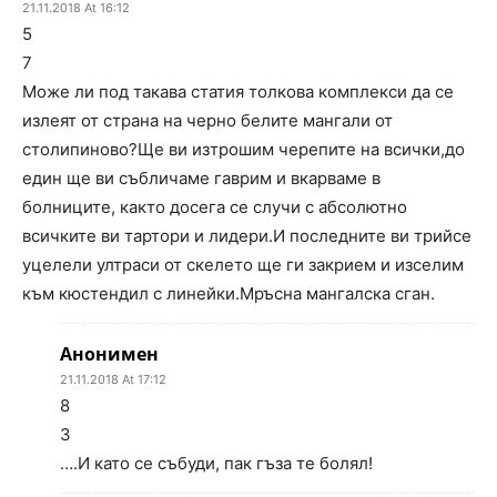
21.11.2018 At 16:12
5
7
Може ли под такава статия толкова комплекси да се
излеят от страна на черно белите мангали от
столипиново?Ще ви изтрошим черепите на всички,до
един ще ви събличаме гаврим и вкарваме в
болниците, както досега се случи с абсолютно
всичките ви тартори и лидери.И последните ви трийсе
уцелели ултраси от скелето ще ги закрием и изселим
към кюстендил с линейки.Мръсна мангалска сган.
Анонимен
21.11.2018 At 17:12
8
3
….И като се събуди, пак гъза те болял!