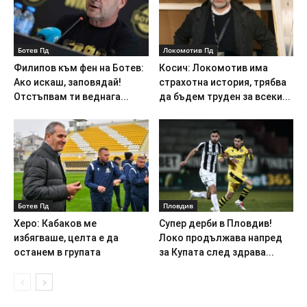
Ботев Пд
Локомотив Пд
Филипов към фен на Ботев:
Косич: Локомотив има
Ако искаш, заповядай!
страхотна история, трябва
Отстъпвам ти веднага...
да бъдем труден за всеки...
Ботев Пд
Пловдив
Херо: Кабаков ме
Супер дерби в Пловдив!
избягваше, целта е да
Локо продължава напред
останем в групата
за Купата след здрава...