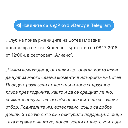
Новините са в @PlovdivDerby в Telegram
„Клуб на привържениците на Ботев Пловдив”
организира детско Коледно тържество на 08.12.2018г.
от 12:00ч. в ресторант „Алианс”.
„Каним всички деца, от малки до големи, които искат
да чуят за много славни моменти в историята на Ботев
Пловдив, разказани от легенди и хора свързани с
клуба през годините, както и да се срещнат лично,
снимат и получат автографи от звездите на сегашния
отбор. Родителите им, естествено, също са добре
дошли. За всяко дете сме осигурили подаръци, а също
така и храна и напитки, подсигурени от нас, с които да