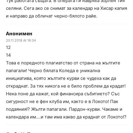
Тук работата същата. В операта ги навряха зорлен тия
селяни. Сега ако се снимат за календар на Хисар капия
и направо да обличат черно-бялото райе.
Анонимен
20.11.2018 At 16:34
12
14
Това е поредното плагиатство от страна на жълтите
папагали! Черно бялата Коледа е уникална
инициатива, която жълтите курви се чудеха как да
откраднат. За тях никога не е било проблем да крадат!
Нека поне да кажат, кой финансира събитието? Със
сигурност не е фен клуба им, както е в Локото! Пак
подаяния!? Жълти папагали. Пардон-курви. Чакаме и
календара им….и там има какво да краднат от Локото!?