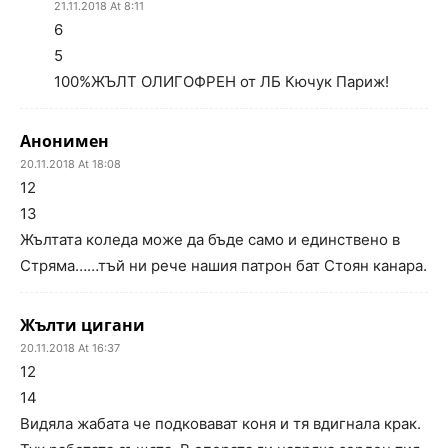
21.11.2018 At 8:11
6
5
100%ЖЪЛТ ОЛИГОФРЕН от ЛБ Кючук Париж!
Анонимен
20.11.2018 At 18:08
12
13
Жълтата коледа може да бъде само и единствено в
Стряма……тъй ни рече нашия патрон бат Стоян канара.
Жълти цигани
20.11.2018 At 16:37
12
14
Видяла жабата че подковават коня и тя вдигнала крак.