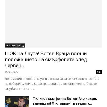
Локомотив Пд
ШОК на Лаута! Ботев Враца влоши
положението на смърфовете след
червен...
15.05.2025
102
Локомотив Пловдив не успя в опита си да се измъкне от зоната
на отборите, които са застрашени от изпадане! Черно-белите
загубиха с 1:3 като...
Филипов към фен на Ботев: Ако искаш,
заповядай! Отстъпвам ти веднага...