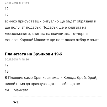
20.11.2018 At 20:21
12
12
всичко присъстващи ритуално ще бъдат обрязани и
ще получат подарък. Подарък ще е книгата на
мюсюлманите, книгата на всички жълто-черни
фенове. Корана! Малките ще пеят аллах акбар е жълт
Планетата на Зрънкови 19-6
20.11.2018 At 18:36
12
13
В Пловдив само Зрънкови имали Коледа брей, брей,
никой няма да празнува щото. ….абе що не
си…..Майката
7:3!