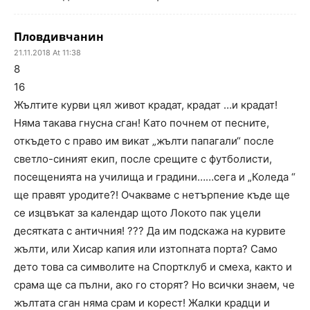
Пловдивчанин
21.11.2018 At 11:38
8
16
Жълтите курви цял живот крадат, крадат …и крадат!
Няма такава гнусна сган! Като почнем от песните,
откъдето с право им викат „жълти папагали“ после
светло-синият екип, после срещите с футболисти,
посещенията на училища и градини……сега и „Коледа “
ще правят уродите?! Очакваме с нетърпение къде ще
се изцвъкат за календар щото Локото пак уцели
десятката с античния! ??? Да им подскажа на курвите
жълти, или Хисар капия или изтопната порта? Само
дето това са символите на Спортклуб и смеха, както и
срама ще са пълни, ако го сторят? Но всички знаем, че
жълтата сган няма срам и корест! Жалки крадци и