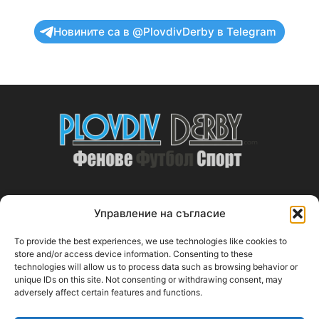
Новините са в @PlovdivDerby в Telegram
Управление на съгласие
ABOUT US
To provide the best experiences, we use technologies like cookies to
PlovdivDerby.com е първата пловдивска изцяло футболна
store and/or access device information. Consenting to these
technologies will allow us to process data such as browsing behavior or
медия!
unique IDs on this site. Not consenting or withdrawing consent, may
adversely affect certain features and functions.
Свържи се с нас:
plovdivderby.com@gmail.com