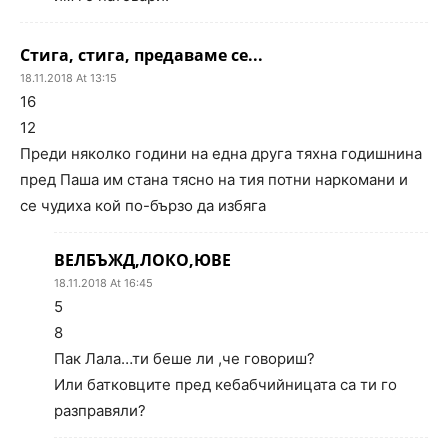
Стига, стига, предаваме се...
18.11.2018 At 13:15
16
12
Преди няколко години на една друга тяхна годишнина
пред Паша им стана тясно на тия потни наркомани и
се чудиха кой по-бързо да избяга
ВЕЛБЪЖД,ЛОКО,ЮВЕ
18.11.2018 At 16:45
5
8
Пак Лала…ти беше ли ,че говориш?
Или батковците пред кебабчийницата са ти го
разправяли?