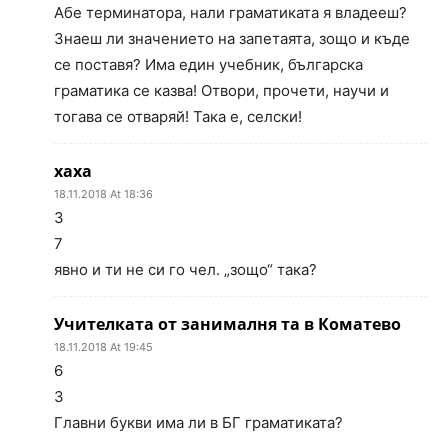
Абе терминатора, нали граматиката я владееш?
Знаеш ли значението на запетаята, зощо и къде
се поставя? Има един учебник, българска
граматика се казва! Отвори, прочети, научи и
тогава се отваряй! Така е, селски!
хаха
18.11.2018 At 18:36
3
7
явно и ти не си го чел. „зощо“ така?
Учителката от занималня та в Коматево
18.11.2018 At 19:45
6
3
Главни букви има ли в БГ граматиката?