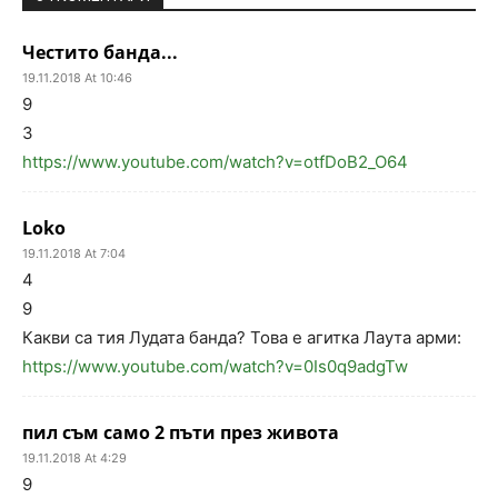
Честито банда...
19.11.2018 At 10:46
9
3
https://www.youtube.com/watch?v=otfDoB2_O64
Loko
19.11.2018 At 7:04
4
9
Какви са тия Лудата банда? Това е агитка Лаута арми:
https://www.youtube.com/watch?v=0Is0q9adgTw
пил съм само 2 пъти през живота
19.11.2018 At 4:29
9