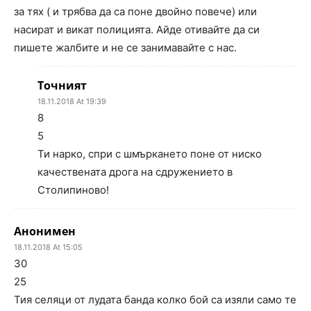
за тях ( и трябва да са поне двойно повече) или
насират и викат полицията. Айде отивайте да си
пишете жалбите и не се занимавайте с нас.
Точният
18.11.2018 At 19:39
8
5
Ти нарко, спри с шмъркането поне от ниско
качествената дрога на сдружението в
Столипиново!
Анонимен
18.11.2018 At 15:05
30
25
Тия селяци от лудата банда колко бой са изяли само те