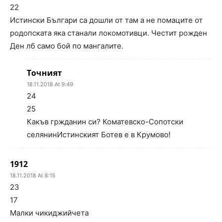
22
Истински Българи са дошли от там а не помаците от
родопската яка станали локомотивци. Честит рожден
Ден лб само бой по мангалите.
Точният
18.11.2018 At 9:49
24
25
Какъв гржданин си? Коматевско-Сопотски
селянинИстинският Ботев е в Крумово!
1912
18.11.2018 At 8:15
23
17
Малки чикиджийчета