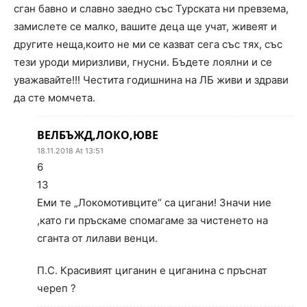
сган бавно и славно заедно със Турската ни превзема,
замислете се малко, вашите деца ще учат, живеят и
другите неща,които не ми се казват сега със тях, със
тези уроди миризливи, гнусни. Бъдете лоялни и се
уважавайте!!! Честита годишнина на ЛБ живи и здрави
да сте момчета.
ВЕЛБЪЖД,ЛОКО,ЮВЕ
18.11.2018 At 13:51
6
13
Еми те „Локомотивците“ са цигани! Значи ние
,като ги пръскаме спомагаме за чистенето на
сганта от лилави венци.
П.С. Красивият циганин е циганина с пръснат
череп ?