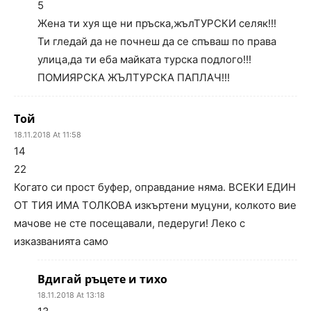
5
Жена ти хуя ще ни пръска,жълТУРСКИ селяк!!!
Ти гледай да не почнеш да се спъваш по права
улица,да ти еба майката турска подлого!!!
ПОМИЯРСКА ЖЪЛТУРСКА ПАПЛАЧ!!!
Той
18.11.2018 At 11:58
14
22
Когато си прост буфер, оправдание няма. ВСЕКИ ЕДИН
ОТ ТИЯ ИМА ТОЛКОВА изкъртени муцуни, колкото вие
мачове не сте посещавали, педеруги! Леко с
изказванията само
Вдигай ръцете и тихо
18.11.2018 At 13:18