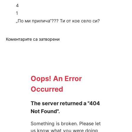
4
1
„По ми прилича“??? Ти от кое село си?
Коментарите са затворени