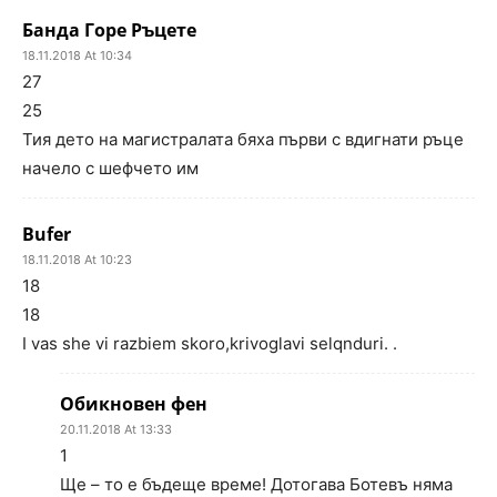
Банда Горе Ръцете
18.11.2018 At 10:34
27
25
Тия дето на магистралата бяха първи с вдигнати ръце
начело с шефчето им
Bufer
18.11.2018 At 10:23
18
18
I vas she vi razbiem skoro,krivoglavi selqnduri. .
Обикновен фен
20.11.2018 At 13:33
1
Ще – то е бъдеще време! Дотогава Ботевъ няма