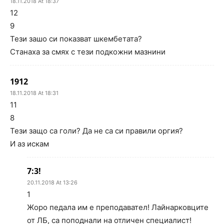
18.11.2018 At 18:37
12
9
Тези зашо си показват шкембетата?
Станаха за смях с тези подкожни мазнини
1912
18.11.2018 At 18:31
11
8
Тези защо са голи? Да не са си правили оргия?
И аз искам
7:3!
20.11.2018 At 13:26
1
Жоро педала им е преподавател! Лайнарковците
от ЛБ, са поподнали на отличен специалист!