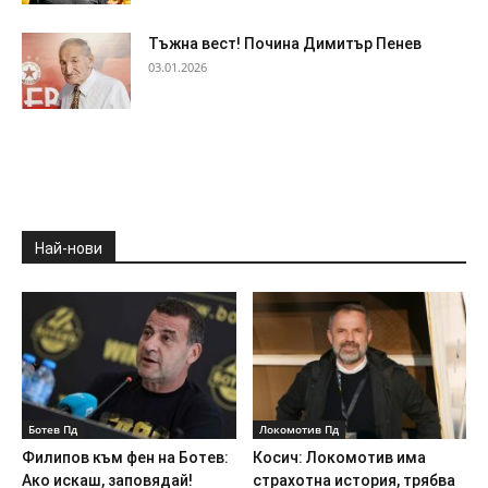
Тъжна вест! Почина Димитър Пенев
03.01.2026
Най-нови
Ботев Пд
Локомотив Пд
Филипов към фен на Ботев:
Косич: Локомотив има
Ако искаш, заповядай!
страхотна история, трябва