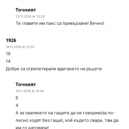
Точният
20.11.2018 At 13:29
Те главите им пакс са привързани! Вечно!
1926
18.11.2018 At 13:20
19
14
Добре са отрепетирали вдигането на ръцете
Точният
18.11.2018 At 19:44
6
4
А за свалянето на гащите да не говорим(за по-
лесно ходят без гащи), кой където свари, там да
им го натовари!