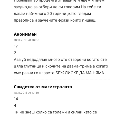
Познавам 90 процента от вашите и ядем и пием
заедно,но за отбори не си говорим.На тебе ти
давам най-много 20 години ,като гледам
правописа и заучените фрази които пишеш.
Анонимен
18.11.2018 At 16:58
17
2
Ава уй недодялан много сте отворени когато сте
цяла глутница и скочите на двама-трима а когато
сме равни го играете БЕЖ ЛИСКЕ ДА МА НЯМА
Свидетел от магистралата
18.11.2018 At 17:39
14
4
Ти не знеш колко са големи и силни като се