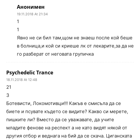
Анонимен
19.11.2018 At 21:34
1
1
Явно не си бил там,щом не знаеш после кой беше
в болница,и кой си криеше лк от лекарите,за да не
го разберат от неговата групичка
Psychedelic Trance
18.11.2018 At 12:48
21
3
Ботевисти, Локомотивци!!! Какъв е смисъла да се
биете и псувате където се видите? Какво си мерете,
пишките ли? Вместо да се уважавате, да учите
младите фенове на респект а не като видят някой от
другия отбор и веднага на бий да се скача. Циганската