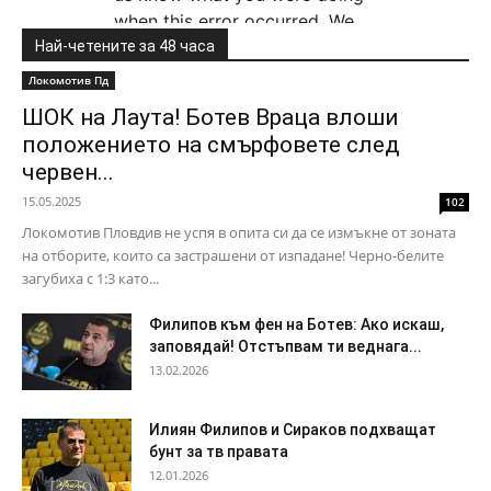
Най-четените за 48 часа
Локомотив Пд
ШОК на Лаута! Ботев Враца влоши
положението на смърфовете след
червен...
15.05.2025
102
Локомотив Пловдив не успя в опита си да се измъкне от зоната
на отборите, които са застрашени от изпадане! Черно-белите
загубиха с 1:3 като...
Филипов към фен на Ботев: Ако искаш,
заповядай! Отстъпвам ти веднага...
13.02.2026
Илиян Филипов и Сираков подхващат
бунт за тв правата
12.01.2026