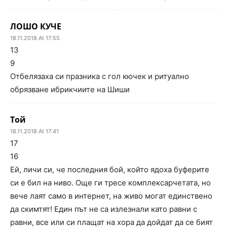
ЛОШО КУЧЕ
18.11.2018 At 17:55
13
9
Отбелязаха си празника с гол кючек и ритуално
обрязване ибрикчиите на Шиши
Той
18.11.2018 At 17:41
17
16
Ей, личи си, че последния бой, който ядоха буферите
си е бил на ниво. Още ги тресе комплексарчетата, но
вече лаят само в интернет, на живо могат единствено
да скимтят! Един път не са излезнали като равни с
равни, все или си плащат на хора да дойдат да се бият