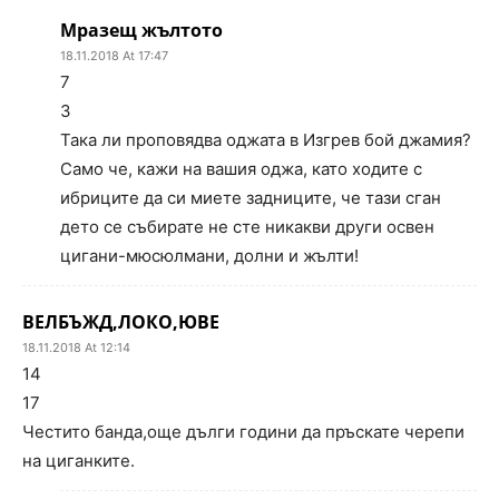
Мразещ жълтото
18.11.2018 At 17:47
7
3
Така ли проповядва оджата в Изгрев бой джамия?
Само че, кажи на вашия оджа, като ходите с
ибриците да си миете задниците, че тази сган
дето се събирате не сте никакви други освен
цигани-мюсюлмани, долни и жълти!
ВЕЛБЪЖД,ЛОКО,ЮВЕ
18.11.2018 At 12:14
14
17
Честито банда,още дълги години да пръскате черепи
на циганките.