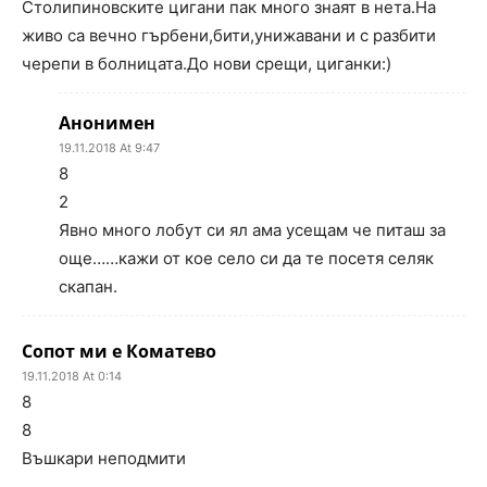
Столипиновските цигани пак много знаят в нета.На
живо са вечно гърбени,бити,унижавани и с разбити
черепи в болницата.До нови срещи, циганки:)
Анонимен
19.11.2018 At 9:47
8
2
Явно много лобут си ял ама усещам че питаш за
още……кажи от кое село си да те посетя селяк
скапан.
Сопот ми е Коматево
19.11.2018 At 0:14
8
8
Въшкари неподмити