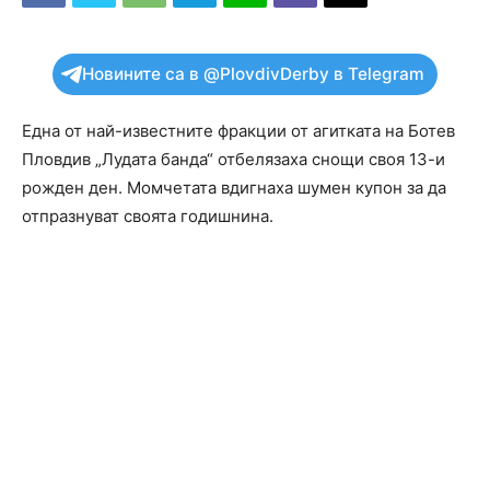
Новините са в @PlovdivDerby в Telegram
Една от най-известните фракции от агитката на Ботев
Пловдив „Лудата банда“ отбелязаха снощи своя 13-и
рожден ден. Момчетата вдигнаха шумен купон за да
отпразнуват своята годишнина.