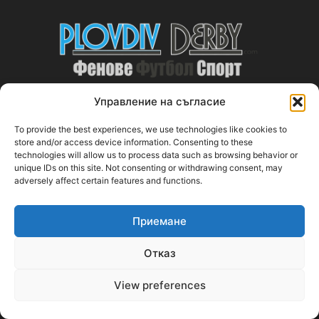
Управление на съгласие
ABOUT US
To provide the best experiences, we use technologies like cookies to
store and/or access device information. Consenting to these
technologies will allow us to process data such as browsing behavior or
PlovdivDerby.com е първата пловдивска изцяло футболна
unique IDs on this site. Not consenting or withdrawing consent, may
медия!
adversely affect certain features and functions.
Свържи се с нас:
plovdivderby.com@gmail.com
Приемане
Отказ
FOLLOW US
View preferences