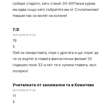
събере стадото, като станат 30-40!Такъв кураж
им идва също като събратята им от Столипиново!
Накрая пак се молят на колене!
7:3!
18.11.2018 At 17:22
19
5
Пий си лекарствата, спри с дрогата и ще спрат да
ти се въртят в главата фантастични филми! 32
годишен поне 32-а път ти е чупина главата, жъл
посерко!
Учителката от занималня та в Коматево
18.11.2018 At 17:30
11
5