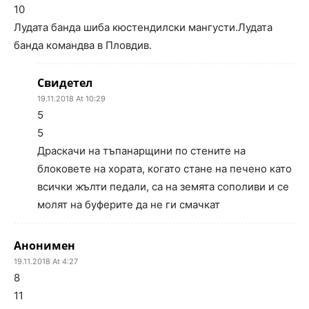
10
Лудата банда шиба кюстендилски мангусти.Лудата
банда командва в Пловдив.
Свидетел
19.11.2018 At 10:29
5
5
Драскачи на тъпанарщини по стените на
блоковете на хората, когато стане на печено като
всички жълти педали, са на земята сополиви и се
молят на буферите да не ги смачкат
Анонимен
19.11.2018 At 4:27
8
11