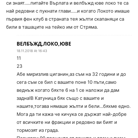
си знаят…..питайте Върлата и велбъжд юве локо те са
най редовни с пукнати глави…..и когато Локото имаше
първия фен клуб в страната тея жълти скапаняци са
били в ташаците на тейко им от Стряма.
ВЕЛБЪЖД,ЛОКО,ЮВЕ
18.11.2018 At 16:43
11
23
Абе миризлив циганин,аз съм на 32 години и до
сега съм се бил с вашите поне 10 пъти,само
веднъж когато бяхте 6 на 1 се наложи да дам
задна!В Катуница бях също с вашите и
нашите,тогава нямаше жълти и бели…бяхме едно.
Мога да ти кажа че кичука се държат най-добре
от всичките ни фракции и редовно ви бият и
тормозят из града.