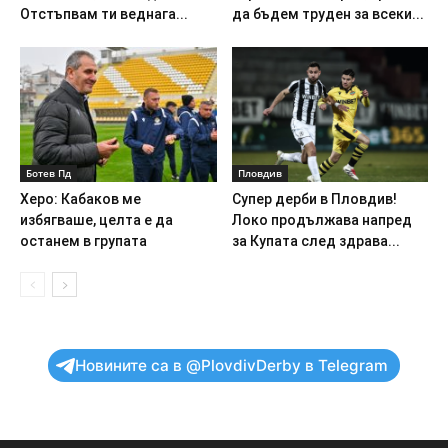
Отстъпвам ти веднага...
да бъдем труден за всеки...
Ботев Пд
Пловдив
Херо: Кабаков ме
Супер дерби в Пловдив!
избягваше, целта е да
Локо продължава напред
останем в групата
за Купата след здрава...
Новините са в @PlovdivDerby в Telegram