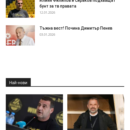
Илиян Филипов и Сираков подхващат
бунт за тв правата
12.01.2026
Тъжна вест! Почина Димитър Пенев
03.01.2026
Най-нови