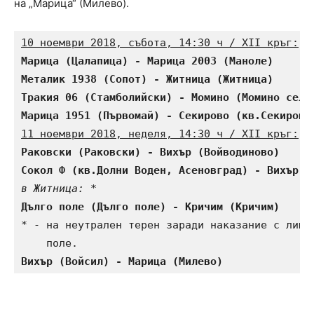
на „Марица“ (Милево).
10 ноември 2018, събота, 14:30 ч / XII кръг:
Марица (Цалапица) - Марица 2003 (Маноле)      
Металик 1938 (Сопот) - Житница (Житница)      
Тракия 06 (Стамболийски) - Момино (Момино село
Марица 1951 (Първомай) - Секирово (кв.Секирово
11 ноември 2018, неделя, 14:30 ч / XII кръг:
Раковски (Раковски) - Вихър (Войводиново)     
Сокол Ф (кв.Долни Воден, Асеновград) - Вихър (
в Житница:
Дълго поле (Дълго поле) - Кричим (Кричим)     
* - на неутрален терен заради наказание с лишав
Вихър (Войсил) - Марица (Милево)              