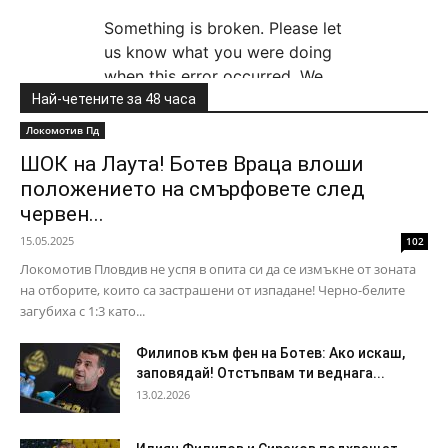
Най-четените за 48 часа
Локомотив Пд
ШОК на Лаута! Ботев Враца влоши
положението на смърфовете след
червен...
15.05.2025
102
Локомотив Пловдив не успя в опита си да се измъкне от зоната
на отборите, които са застрашени от изпадане! Черно-белите
загубиха с 1:3 като...
Филипов към фен на Ботев: Ако искаш,
заповядай! Отстъпвам ти веднага...
13.02.2026