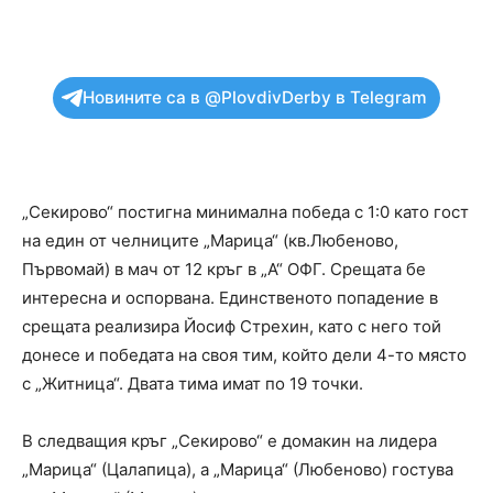
Новините са в @PlovdivDerby в Telegram
„Секирово“ постигна минимална победа с 1:0 като гост
на един от челниците „Марица“ (кв.Любеново,
Първомай) в мач от 12 кръг в „А“ ОФГ. Срещата бе
интересна и оспорвана. Единственото попадение в
срещата реализира Йосиф Стрехин, като с него той
донесе и победата на своя тим, който дели 4-то място
с „Житница“. Двата тима имат по 19 точки.
В следващия кръг „Секирово“ е домакин на лидера
„Марица“ (Цалапица), а „Марица“ (Любеново) гостува