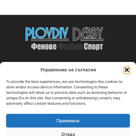
Управление на съгласие
ABOUT US
To provide the best experiences, we use technologies like cookies to
PlovdivDerby.com е първата пловдивска изцяло футболна
store and/or access device information. Consenting to these
technologies will allow us to process data such as browsing behavior or
медия!
unique IDs on this site. Not consenting or withdrawing consent, may
adversely affect certain features and functions.
Свържи се с нас:
plovdivderby.com@gmail.com
Приемане
FOLLOW US
Отказ