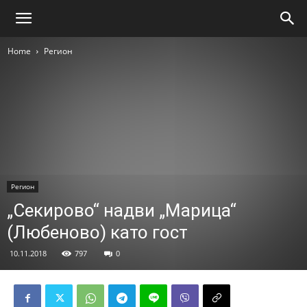
Home
Регион
Регион
„Секирово“ надви „Марица“
(Любеново) като гост
10.11.2018
797
0