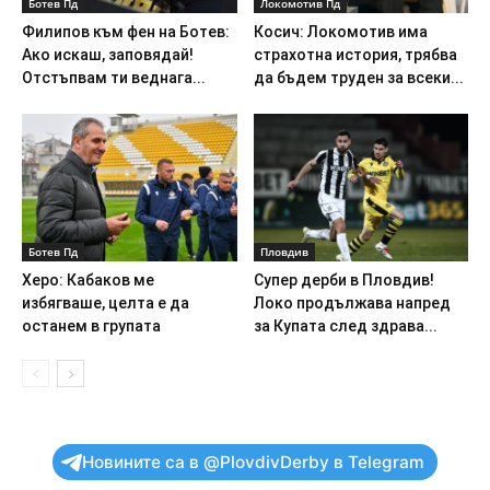
Ботев Пд
Локомотив Пд
Филипов към фен на Ботев:
Косич: Локомотив има
Ако искаш, заповядай!
страхотна история, трябва
Отстъпвам ти веднага...
да бъдем труден за всеки...
Ботев Пд
Пловдив
Херо: Кабаков ме
Супер дерби в Пловдив!
избягваше, целта е да
Локо продължава напред
останем в групата
за Купата след здрава...
Новините са в @PlovdivDerby в Telegram