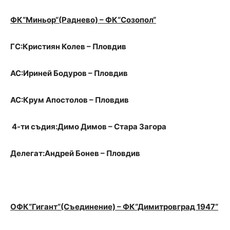
ФК“Миньор“(Раднево) – ФК“Созопол“
ГС:Кристиян Колев – Пловдив
АС:Ириней Бодуров – Пловдив
АС:Крум Апостолов – Пловдив
4-ти съдия:Димо Димов – Стара Загора
Делегат:Андрей Бонев – Пловдив
ОФК“Гигант“(Съединение) – ФК“Димитровград 1947“