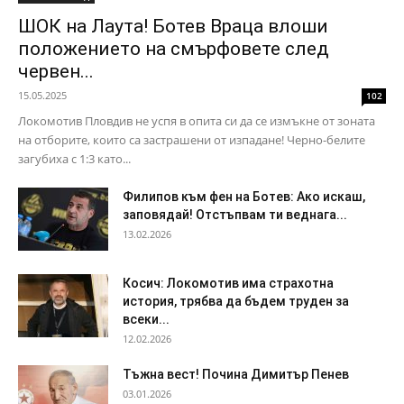
ШОК на Лаута! Ботев Враца влоши
положението на смърфовете след
червен...
15.05.2025
102
Локомотив Пловдив не успя в опита си да се измъкне от зоната
на отборите, които са застрашени от изпадане! Черно-белите
загубиха с 1:3 като...
Филипов към фен на Ботев: Ако искаш,
заповядай! Отстъпвам ти веднага...
13.02.2026
Косич: Локомотив има страхотна
история, трябва да бъдем труден за
всеки...
12.02.2026
Тъжна вест! Почина Димитър Пенев
03.01.2026