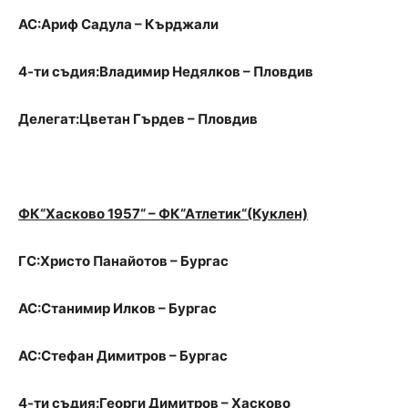
АС:Ариф Садула – Кърджали
4-ти съдия:Владимир Недялков – Пловдив
Делегат:Цветан Гърдев – Пловдив
ФК“Хасково 1957“ – ФК“Атлетик“(Куклен)
ГС:Христо Панайотов – Бургас
АС:Станимир Илков – Бургас
АС:Стефан Димитров – Бургас
4-ти съдия:Георги Димитров – Хасково