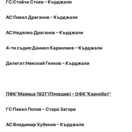
ГС:Стойчо Стоев – Кърджали
АС:Павел Драганов – Кърджали
АС:Недялко Драганов – Кърджали
4-ти съдия:Даниел Караилиев – Кърджали
Делегат:Николай Генков – Кърджали
ПФК“Марица 1921“(Пловдив) – ОФК“Карнобат“
ГС:Павел Попов – Стара Загора
АС:Владимир Хубенов – Кърджали