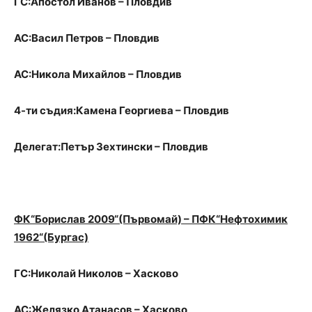
ГС:Апостол Иванов – Пловдив
АС:Васил Петров – Пловдив
АС:Никола Михайлов – Пловдив
4-ти съдия:Камена Георгиева – Пловдив
Делегат:Петър Зехтински – Пловдив
ФК“Борислав 2009“(Първомай) – ПФК“Нефтохимик
1962“(Бургас)
ГС:Николай Николов – Хасково
АС:Желязко Атанасов – Хасково