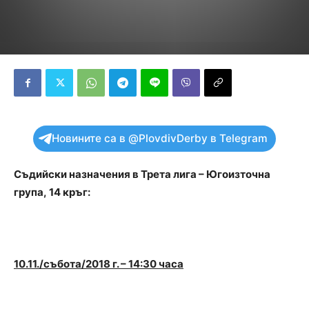
Новините са в @PlovdivDerby в Telegram
Съдийски назначения в
Трета лига – Югоизточна
група,
14 кръг:
10.1
1
./събота/2018 г. – 1
4
:
3
0 часа