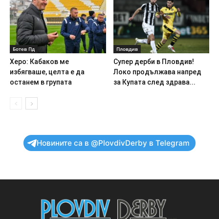
Ботев Пд
Пловдив
Херо: Кабаков ме
Супер дерби в Пловдив!
избягваше, целта е да
Локо продължава напред
останем в групата
за Купата след здрава...
Новините са в @PlovdivDerby в Telegram