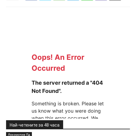
Най-четените за 48 часа
Локомотив Пд