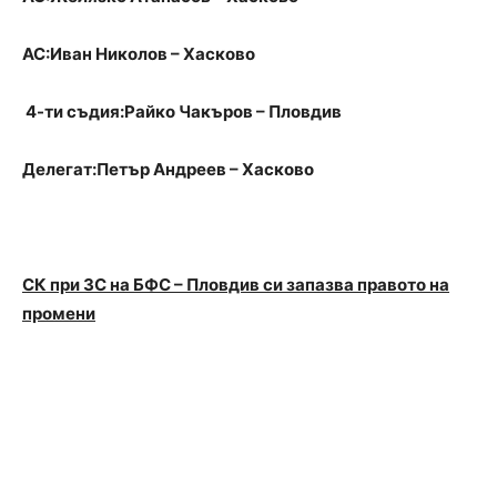
АС:Иван Николов – Хасково
4-ти съдия:Райко Чакъров – Пловдив
Делегат:Петър Андреев – Хасково
СК при ЗС на БФС – Пловдив си запазва правото на
промени