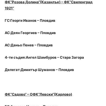
ФК“Розова Долина“(Казанлък) – ФК“Свиленград
1921“
ГС:Георги Иванов – Пловдив
АС:Деян Георгиев – Пловдив
АС:Даньо Пенев – Пловдив
4-ти съдия:Ангел Шамбуров – Стара Загора
Делегат:Димитър Шуманов – Пловдив
ФК“Садово“ – ОФК“Левски“(Карлово)