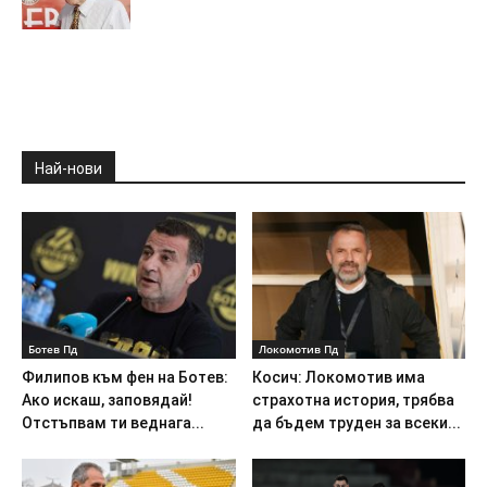
Най-нови
Ботев Пд
Локомотив Пд
Филипов към фен на Ботев:
Косич: Локомотив има
Ако искаш, заповядай!
страхотна история, трябва
Отстъпвам ти веднага...
да бъдем труден за всеки...