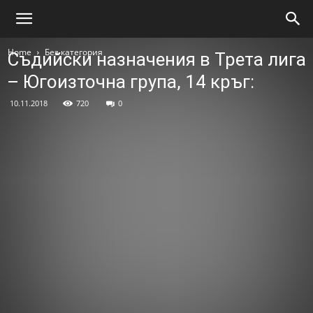
Home
Без категория
Съдийски назначения в Трета лига
– Югоизточна група, 14 кръг:
10.11.2018
720
0