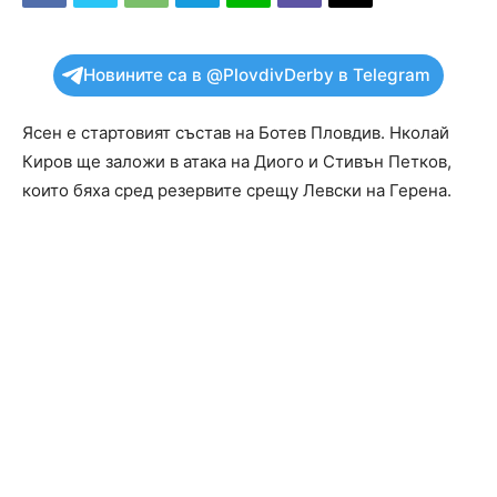
Новините са в @PlovdivDerby в Telegram
Ясен е стартовият състав на Ботев Пловдив. Нколай
Киров ще заложи в атака на Диого и Стивън Петков,
които бяха сред резервите срещу Левски на Герена.