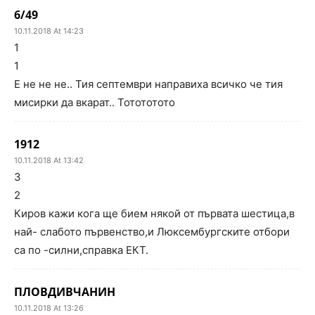
6/49
10.11.2018 At 14:23
1
1
Е не не не.. Тия септември направиха всичко че тия
мисирки да вкарат.. Тотототото
1912
10.11.2018 At 13:42
3
2
Киров кажи кога ще бием някой от първата шестица,в
най- слабото първенство,и Люксембургските отбори
са по -силни,справка ЕКТ.
ПЛОВДИВЧАНИН
10.11.2018 At 13:26