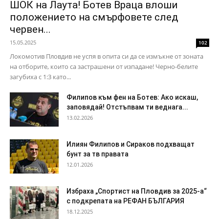
ШОК на Лаута! Ботев Враца влоши
положението на смърфовете след
червен...
15.05.2025
102
Локомотив Пловдив не успя в опита си да се измъкне от зоната
на отборите, които са застрашени от изпадане! Черно-белите
загубиха с 1:3 като...
Филипов към фен на Ботев: Ако искаш,
заповядай! Отстъпвам ти веднага...
13.02.2026
Илиян Филипов и Сираков подхващат
бунт за тв правата
12.01.2026
Избраха „Спортист на Пловдив за 2025-а“
с подкрепата на РЕФАН БЪЛГАРИЯ
18.12.2025