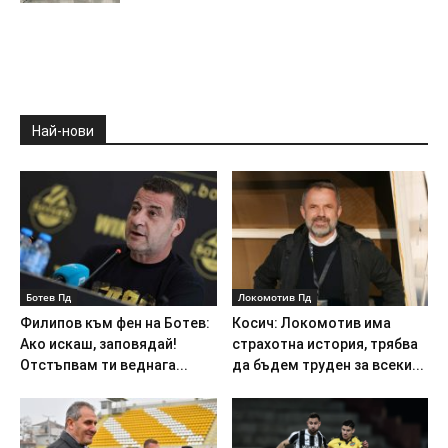
Най-нови
Ботев Пд
Локомотив Пд
Филипов към фен на Ботев:
Косич: Локомотив има
Ако искаш, заповядай!
страхотна история, трябва
Отстъпвам ти веднага...
да бъдем труден за всеки...