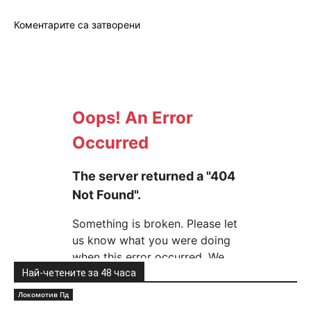
Коментарите са затворени
Най-четените за 48 часа
Локомотив Пд