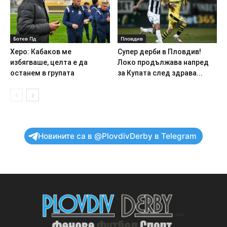
Ботев Пд
Пловдив
Херо: Кабаков ме
Супер дерби в Пловдив!
избягваше, целта е да
Локо продължава напред
останем в групата
за Купата след здрава...
Новините са в @PlovdivDerby в Telegram