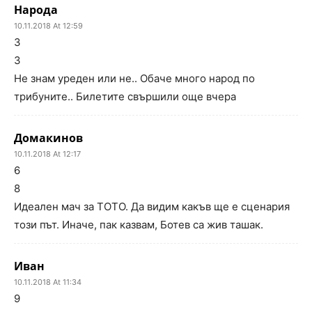
Народа
10.11.2018 At 12:59
3
3
Не знам уреден или не.. Обаче много народ по
трибуните.. Билетите свършили още вчера
Домакинов
10.11.2018 At 12:17
6
8
Идеален мач за ТОТО. Да видим какъв ще е сценария
този път. Иначе, пак казвам, Ботев са жив ташак.
Иван
10.11.2018 At 11:34
9