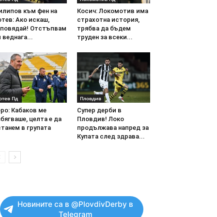
илипов към фен на
Косич: Локомотив има
тев: Ако искаш,
страхотна история,
аповядай! Отстъпвам
трябва да бъдем
 веднага...
труден за всеки...
отев Пд
Пловдив
ро: Кабаков ме
Супер дерби в
бягваше, целта е да
Пловдив! Локо
танем в групата
продължава напред за
Купата след здрава...
Новините са в @PlovdivDerby в
Telegram