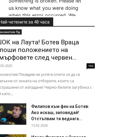
Най-четените за 48 часа
окомотив Пд
ОК на Лаута! Ботев Враца
лоши положението на
мърфовете след червен...
.05.2025
102
комотив Пловдив не успя в опита си да се
мъкне от зоната на отборите, които са
страшени от изпадане! Черно-белите загубиха с
3 като...
Филипов към фен на Ботев:
Ако искаш, заповядай!
Отстъпвам ти веднага...
13.02.2026