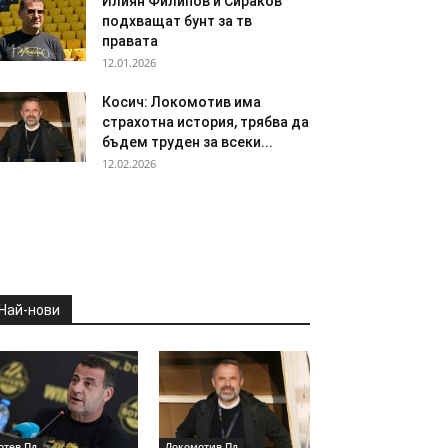
Илиян Филипов и Сираков
подхващат бунт за тв
правата
12.01.2026
Косич: Локомотив има
страхотна история, трябва да
бъдем труден за всеки...
12.02.2026
Най-нови
отев Пд
Локомотив Пд