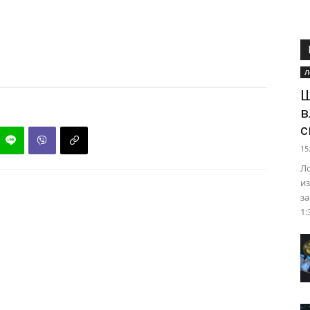
Л
Ш
в
с
15
Ло
из
за
1: