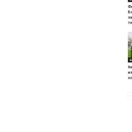
Ф
Бо
з
ти
Б
Хе
из
ос