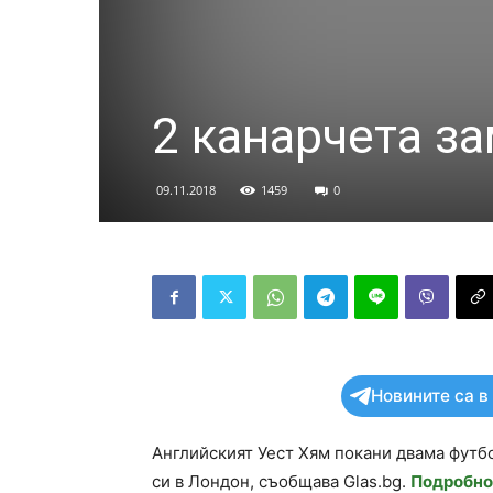
2 канарчета з
09.11.2018
1459
0
Новините са в
Английският Уест Хям покани двама футб
си в Лондон, съобщава Glas.bg.
Подробно