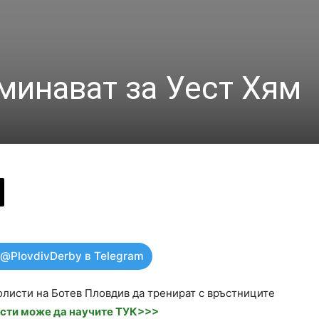
аминават за Уест Хям
 @PlovdivDerby в Telegram
олисти на Ботев Пловдив да тренират с връстниците
сти може да научите ТУК>>>