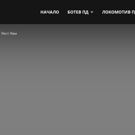
by.com
НАЧАЛО
БОТЕВ ПД
ЛОКОМОТИВ 
 Уест Хям