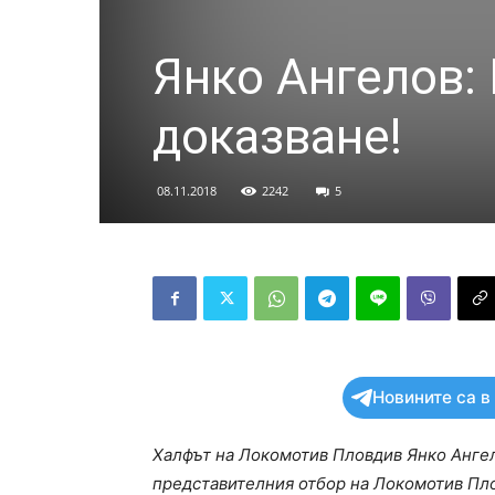
Янко Ангелов: 
доказване!
08.11.2018
2242
5
Новините са в
Халфът на Локомотив Пловдив Янко Ангело
представителния отбор на Локомотив Плов