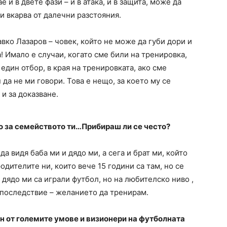
и в двете фази – и в атака, и в защита, може да
ги вкарва от далечни разстояния.
ко Лазаров – човек, който не може да губи дори и
а! Имало е случаи, когато сме били на тренировка,
един отбор, в края на тренировката, ако сме
 да не ми говори. Това е нещо, за което му се
и за доказване.
що за семейството ти…Прибираш ли се често?
да видя баба ми и дядо ми, а сега и брат ми, който
родителите ни, които вече 15 години са там, но се
 дядо ми са играли футбол, но на любителско ниво ,
впоследствие – желанието да тренирам.
н от големите умове и визионери на футболната