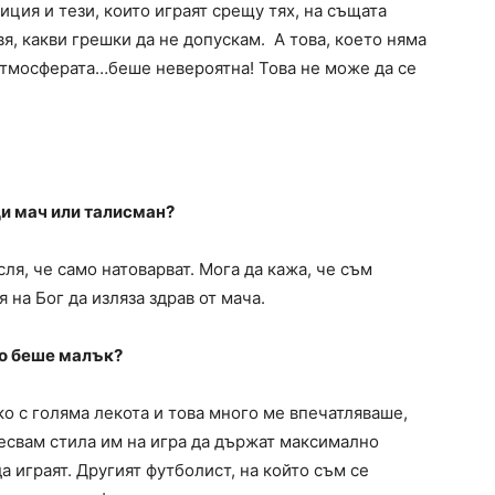
иция и тези, които играят срещу тях, на същата
авя, какви грешки да не допускам. А това, което няма
 атмосферата…беше невероятна! Това не може да се
и мач или талисман?
ля, че само натоварват. Мога да кажа, че съм
 на Бог да изляза здрав от мача.
то беше малък?
о с голяма лекота и това много ме впечатляваше,
ресвам стила им на игра да държат максимално
а играят. Другият футболист, на който съм се