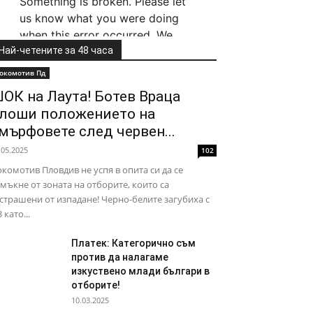
Най-четените за 48 часа
окомотив Пд
ОК на Лаута! Ботев Враца
лоши положението на
мърфовете след червен...
.05.2025
102
комотив Пловдив не успя в опита си да се
мъкне от зоната на отборите, които са
страшени от изпадане! Черно-белите загубиха с
3 като...
Платек: Категорично съм
против да налагаме
изкуствено млади българи в
отборите!
10.03.2025