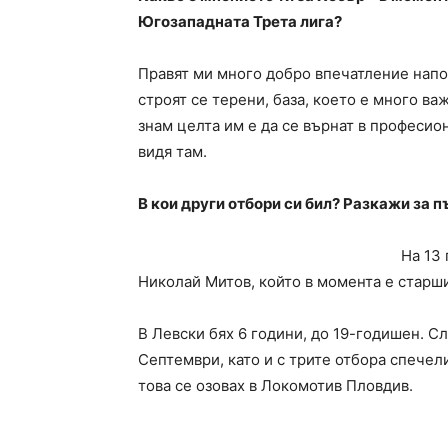
Югозападната Трета лига?
Правят ми много добро впечатление напо
строят се терени, база, което е много ва
знам целта им е да се върнат в професио
видя там.
В кои други отбори си бил? Разкажи за п
На 13
Николай Митов, който в момента е старш
В Левски бях 6 години, до 19-годишен. 
Септември, като и с трите отбора спече
това се озовах в Локомотив Пловдив.