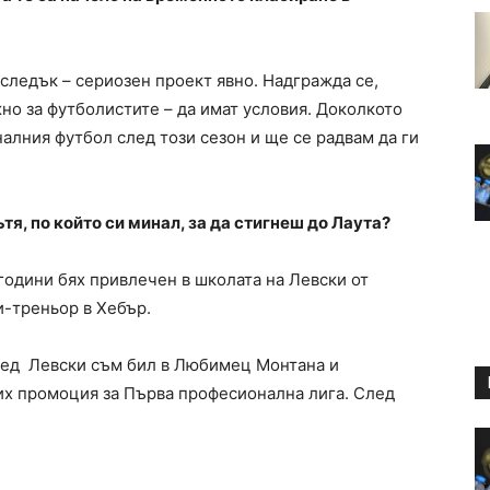
следък – сериозен проект явно. Надгражда се,
жно за футболистите – да имат условия. Доколкото
налния футбол след този сезон и ще се радвам да ги
ътя, по който си минал, за да стигнеш до Лаута?
 години бях привлечен в школата на Левски от
и-треньор в Хебър.
След Левски съм бил в Любимец Монтана и
лих промоция за Първа професионална лига. След