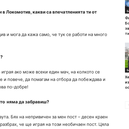
Б
и в Локомотив, какви са впечатленията ти от
Ф
Бо
з
ти
в и мога да кажа само, че тук се работи на много
в?
Б
 играя ако може всеки един мач, на колкото се
Хе
е и повече, да помагам на отбора да побеждава и
из
ова по-добре!
ос
йто няма да забравиш?
аута. Бях на непривичен за мен пост – десен краен
 разбрах, че ще играя на този необичаен пост. Цяла