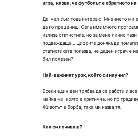
игра, казва, че футболът е обратното н
Да, чел съм това интервю. Мнението ми е
да го прецениш. Сега има много програми
излиза статистика, но за мене лично тази
подвеждаща… Цифрите донякъде помагат, 
статистиката показва, че даден играч е и
бил полезен?
Най-важният урок, който си научил?
Всеки един ден трябва да се работи и все
майка ми, която е критична, но по градив
Животът е борба, така ми казва тя.
Как си почиваш?