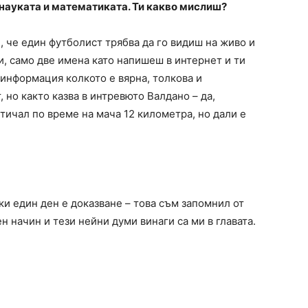
а науката и математиката. Ти какво мислиш?
, че един футболист трябва да го видиш на живо и
, само две имена като напишеш в интернет и ти
 информация колкото е вярна, толкова и
но както казва в интревюто Валдано – да,
зтичал по време на мача 12 километра, но дали е
ки един ден е доказване – това съм запомнил от
ен начин и тези нейни думи винаги са ми в главата.