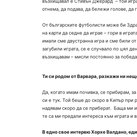
възхищавал е Стивън Джерард – той играе 
отнема, да подава, да бележи голове, да 
От българските футболисти може би Здрав
на карти да седне да играе – гори в играт
имали сме двустранна игра и сме били от 
загубили играта, се е случвало по цял ден
възхищавам – мисли постоянно за победа 
Ти си родом от Варвара, разкажи ни не
Да, когато имам почивка, се прибирам, за 
си е тук. Той беше до скоро в Кипър при 
надявам скоро да се приберат. Баща ми и
те са ми предали интереса към играта и 
В едно свое интервю Хорхе Валдано, еди