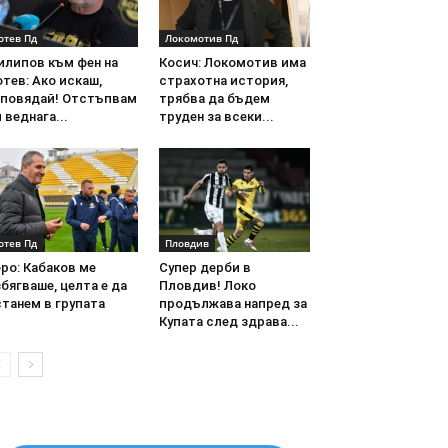
отев Пд
Локомотив Пд
илипов към фен на
Косич: Локомотив има
тев: Ако искаш,
страхотна история,
аповядай! Отстъпвам
трябва да бъдем
 веднага...
труден за всеки...
отев Пд
Пловдив
ро: Кабаков ме
Супер дерби в
бягваше, целта е да
Пловдив! Локо
танем в групата
продължава напред за
Купата след здрава...