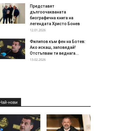
Представят
дългоочакваната
биографична книга на
легендата Христо Бонев
12.01.2026
Филипов към фен на Ботев:
Ако искаш, заповядай!
Отстъпвам ти веднага...
13.02.2026
Най-нови