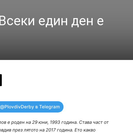
Всеки един ден е
 @PlovdivDerby в Telegram
в е роден на 29 юни, 1993 година. Става част от
див през лятото на 2017 година. Ето какво