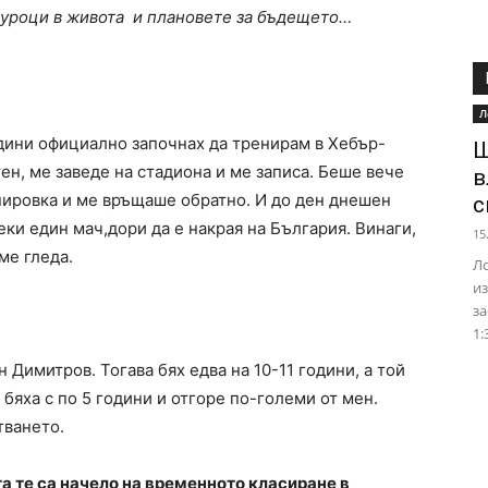
е уроци в живота и плановете за бъдещето…
Л
години официално започнах да тренирам в Хебър-
Ш
ен, ме заведе на стадиона и ме записа. Беше вече
в
нировка и ме връщаше обратно. И до ден днешен
с
секи един мач,дори да е накрая на България. Винаги,
15
ме гледа.
Ло
из
за
1:
 Димитров. Тогава бях едва на 10-11 години, а той
 бяха с по 5 години и отгоре по-големи от мен.
тването.
та те са начело на временното класиране в