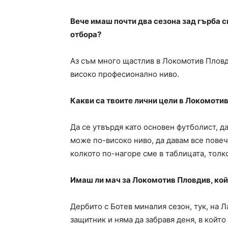
Вече имаш почти два сезона зад гърба с
отбора?
Аз съм много щастлив в Локомотив Пловди
високо професионално ниво.
Какви са твоите лични цели в Локомоти
Да се утвърдя като основен футболист, да
може по-високо ниво, да давам все повеч
колкото по-нагоре сме в таблицата, толк
Имаш ли мач за Локомотив Пловдив, ко
Дербито с Ботев миналия сезон, тук, на Л
защитник и няма да забравя деня, в който