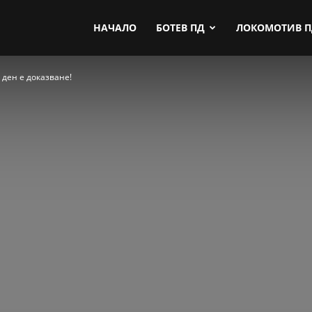
by.com
НАЧАЛО
БОТЕВ ПД
ЛОКОМОТИВ 
 ден е доказване!