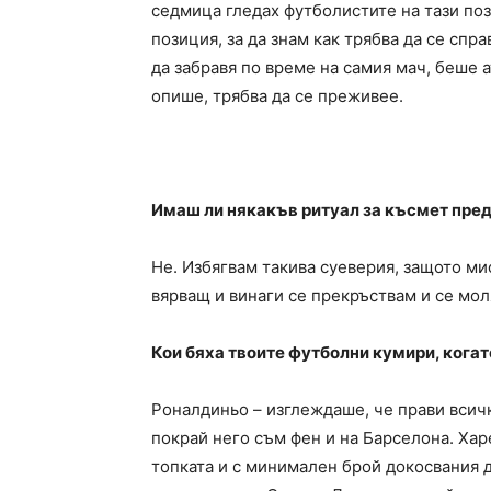
седмица гледах футболистите на тази поз
позиция, за да знам как трябва да се спр
да забравя по време на самия мач, беше
опише, трябва да се преживее.
Имаш ли някакъв ритуал за късмет пред
Не. Избягвам такива суеверия, защото мис
вярващ и винаги се прекръствам и се моля
Кои бяха твоите футболни кумири, кога
Роналдиньо – изглеждаше, че прави всичк
покрай него съм фен и на Барселона. Ха
топката и с минимален брой докосвания д