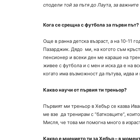
сподели той за пътя до Лаута, за важнит
Кога се срещна с футбола за първи път?
Още в ранна детска възраст, а на 10-11 
Пазарджик. Дядо ми, на когото съм кръст
пенсионер и всеки ден ме караше на тре
живее с футбола и с мен и иска да е на в
когато има възможност да пътува, идва и 
Какво научи от първия ти треньор?
Първият ми треньор в Хебър се казва Иван
ме взе да тренирам с “батковците“, които
Мисля, че това ми помогна много в израс
Какво е мнението ти за Хебър – в момен