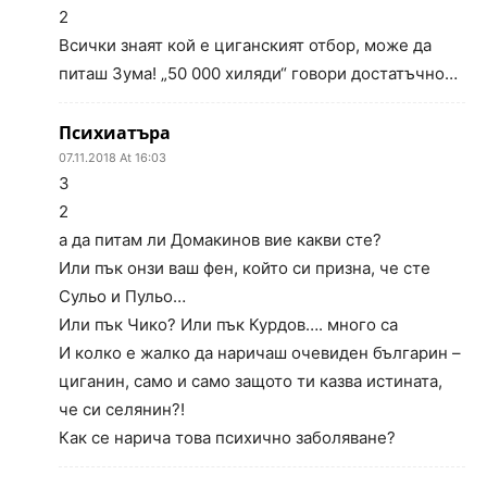
2
Всички знаят кой е циганският отбор, може да
питаш Зума! „50 000 хиляди“ говори достатъчно…
Психиатъра
07.11.2018 At 16:03
3
2
а да питам ли Домакинов вие какви сте?
Или пък онзи ваш фен, който си призна, че сте
Сульо и Пульо…
Или пък Чико? Или пък Курдов…. много са
И колко е жалко да наричаш очевиден българин –
циганин, само и само защото ти казва истината,
че си селянин?!
Как се нарича това психично заболяване?