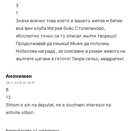
3
1
Значи всичко това което е вашето житие и битие
във фен клуба Изгрев бойс Столипиново,
абсолютно точно си го описал жълти творецо!
Продължавай да пишеш! Може да получиш
Нобелова награда , за описване в роман живота на
жълтите цигани в гетото! Твори сельо, квадратен!
Анонимен
06.11.2018 At 19:47
8
13
Shtom e sin na deputat, ne e sluchaen interesut na
elitnite otbori.
Коментарите са затворени