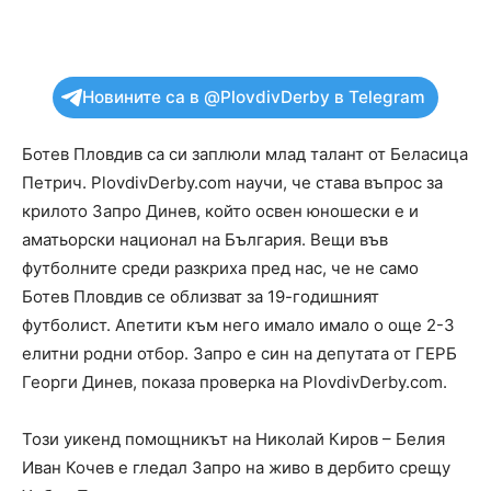
Новините са в @PlovdivDerby в Telegram
Ботев Пловдив са си заплюли млад талант от Беласица
Петрич. PlovdivDerby.com научи, че става въпрос за
крилото Запро Динев, който освен юношески е и
аматьорски национал на България. Вещи във
футболните среди разкриха пред нас, че не само
Ботев Пловдив се облизват за 19-годишният
футболист. Апетити към него имало имало о още 2-3
елитни родни отбор. Запро е син на депутата от ГЕРБ
Георги Динев, показа проверка на PlovdivDerby.com.
Този уикенд помощникът на Николай Киров – Белия
Иван Кочев е гледал Запро на живо в дербито срещу