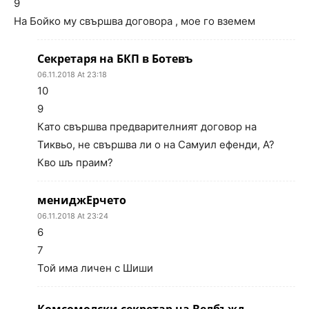
9
На Бойко му свършва договора , мое го вземем
Секретаря на БКП в Ботевъ
06.11.2018 At 23:18
10
9
Като свършва предварителният договор на
Тиквьо, не свършва ли о на Самуил ефенди, А?
Кво шъ праим?
мениджЕрчето
06.11.2018 At 23:24
6
7
Той има личен с Шиши