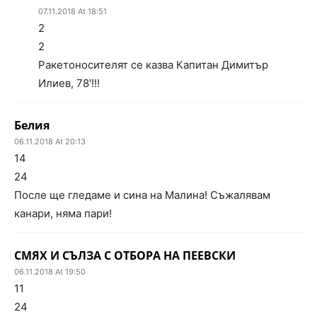
07.11.2018 At 18:51
2
2
Ракетоносителят се казва Капитан Димитър
Илиев, 78′!!!
Белия
06.11.2018 At 20:13
14
24
После ще гледаме и сина на Малина! Съжалявам
канари, няма пари!
СМЯХ И СЪЛЗА С ОТБОРА НА ПЕЕВСКИ
06.11.2018 At 19:50
11
24