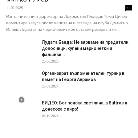
11.02.2025
15
Изпълнителният директор на Локомотив Пловдив Тома Цилев
коментира казуса около капитана и легенда на клуба Димитър
Илиев. Лидерът на черно-белите бе оставен резерва и не...
Лудата Банда: Не вярваме на предатели,
доносници, купени марионетки и
фалшиви...
25.06.2025
Организират възпоменателен турнир в
памет на Георги Аврамов
25.09.2024
ВИДЕО: Бог поиска светлина, а Bultras я
донесоха с пиро!
05.10.2024