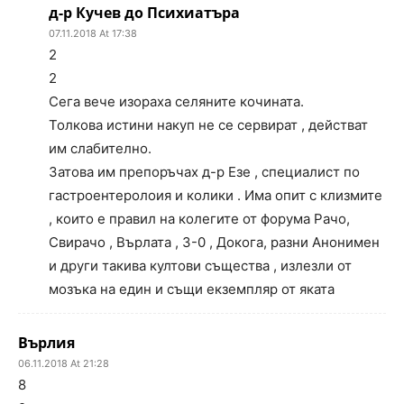
д-р Кучев до Психиатъра
07.11.2018 At 17:38
2
2
Сега вече изораха селяните кочината.
Толкова истини накуп не се сервират , действат
им слабително.
Затова им препоръчах д-р Езе , специалист по
гастроентеролоия и колики . Има опит с клизмите
, които е правил на колегите от форума Рачо,
Свирачо , Върлата , 3-0 , Докога, разни Анонимен
и други такива култови същества , излезли от
мозъка на един и същи екземпляр от яката
Върлия
06.11.2018 At 21:28
8