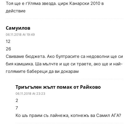
Тоя ще е гУляма звезда. цирк Канарски 2010 в
действие
Самуилов
06.11.2018 At 19:49
12
26
Свиваме бюджета. Ако бултрасите са недоволни ще си
бия камшика. Ша мълчте и ще си траете, ако ще и най-
голямите бабереци да ви докарам
Триъгълен жълт помак от Райково
06.11.2018 At 23:23
2
7
Ко шъ праим съ лайнежа, копнежъ ва Самил АГА?