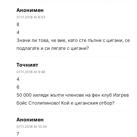
Анонимен
07.11.2018 At 8:53
8
4
Значи ли това, че вие, като сте пълни с цигани, се
подлагате и си лягате с цигани?
Точният
07.11.2018 At 9:48
4
6
50 000 хиляди жълти членове на фен клуб Изгрев
бойс Столипиново! Кой е циганския отбор?
Анонимен
07.11.2018 At 10:34
7