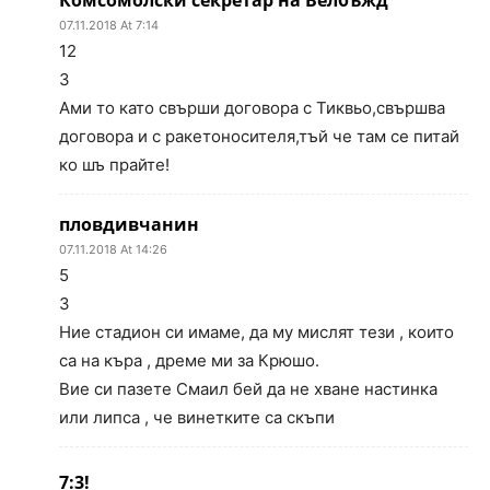
Комсомолски секретар на Велбъжд
07.11.2018 At 7:14
12
3
Ами то като свърши договора с Тиквьо,свършва
договора и с ракетоносителя,тъй че там се питай
ко шъ прайте!
пловдивчанин
07.11.2018 At 14:26
5
3
Ние стадион си имаме, да му мислят тези , които
са на къра , дреме ми за Крюшо.
Вие си пазете Смаил бей да не хване настинка
или липса , че винетките са скъпи
7:3!