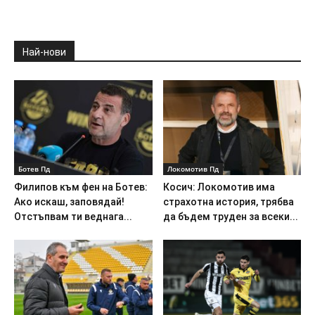
Най-нови
Ботев Пд
Локомотив Пд
Филипов към фен на Ботев:
Косич: Локомотив има
Ако искаш, заповядай!
страхотна история, трябва
Отстъпвам ти веднага...
да бъдем труден за всеки...