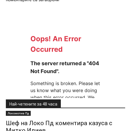
Най-четените за 48 часа
Локомотив Пд
Шеф на Локо Пд коментира казуса с
Митко Илиев