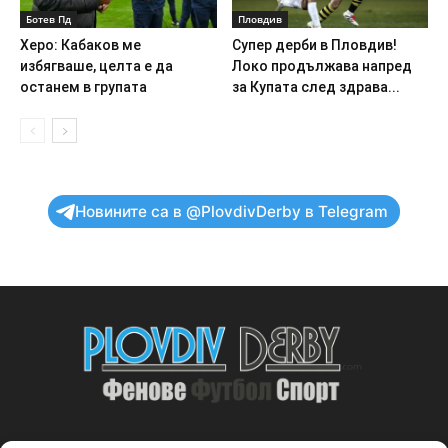
Ботев Пд
Пловдив
Херо: Кабаков ме
Супер дерби в Пловдив!
избягваше, целта е да
Локо продължава напред
останем в групата
за Купата след здрава...
Новините са в @PlovdivDerby в Telegram