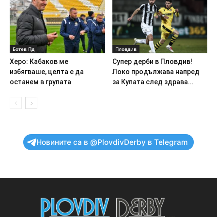
Ботев Пд
Пловдив
Херо: Кабаков ме
Супер дерби в Пловдив!
избягваше, целта е да
Локо продължава напред
останем в групата
за Купата след здрава...
Новините са в @PlovdivDerby в Telegram