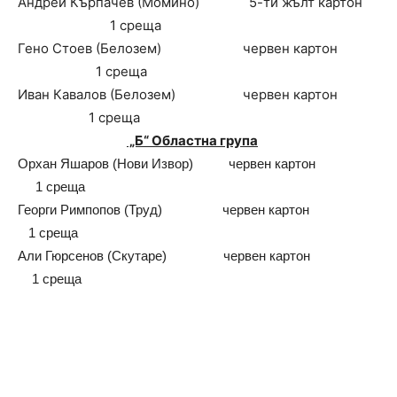
Андрей Кърпачев (Момино) 5-ти жълт картон
1 среща
Гено Стоев (Белозем) червен картон
1 среща
Иван Кавалов (Белозем) червен картон
1 среща
„Б“ Областна група
Орхан Яшаров (Нови Извор) червен картон
1 среща
Георги Римпопов (Труд) червен картон
1 среща
Али Гюрсенов (Скутаре) червен картон
1 среща