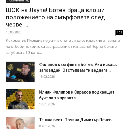
Локомотив Пд
ШОК на Лаута! Ботев Враца влоши
положението на смърфовете след
червен...
15.05.2025
102
Локомотив Пловдив не успя в опита си да се измъкне от зоната
на отборите, които са застрашени от изпадане! Черно-белите
загубиха с 1:3 като...
Филипов към фен на Ботев: Ако искаш,
заповядай! Отстъпвам ти веднага...
13.02.2026
Илиян Филипов и Сираков подхващат
бунт за тв правата
12.01.2026
Тъжна вест! Почина Димитър Пенев
03.01.2026