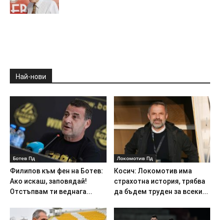
Най-нови
Ботев Пд
Локомотив Пд
Филипов към фен на Ботев:
Косич: Локомотив има
Ако искаш, заповядай!
страхотна история, трябва
Отстъпвам ти веднага...
да бъдем труден за всеки...