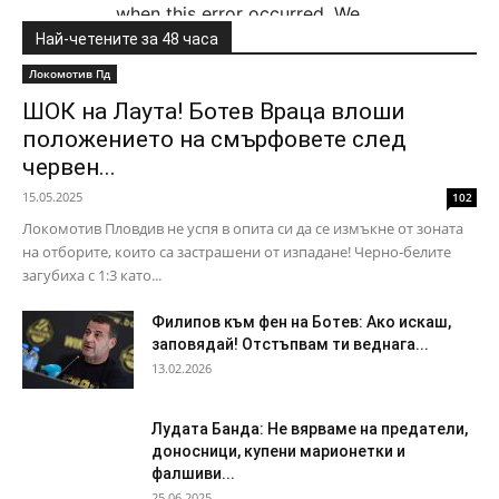
Най-четените за 48 часа
Локомотив Пд
ШОК на Лаута! Ботев Враца влоши
положението на смърфовете след
червен...
15.05.2025
102
Локомотив Пловдив не успя в опита си да се измъкне от зоната
на отборите, които са застрашени от изпадане! Черно-белите
загубиха с 1:3 като...
Филипов към фен на Ботев: Ако искаш,
заповядай! Отстъпвам ти веднага...
13.02.2026
Лудата Банда: Не вярваме на предатели,
доносници, купени марионетки и
фалшиви...
25.06.2025