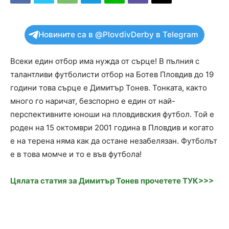
Новините са в @PlovdivDerby в Telegram
Всеки един отбор има нужда от сърце! В пълния с
талантливи футболисти отбор на Ботев Пловдив до 19
години това сърце е Димитър Тонев. Тонката, както
много го наричат, безспорно е един от най-
перспективните юноши на пловдивския футбол. Той е
роден на 15 октомври 2001 година в Пловдив и когато
е на терена няма как да остане незабелязан. Футболът
е в това момче и то е във футбола!
Цялата статия за Димитър Тонев прочетете ТУК>>>