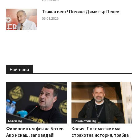
Тъжна вест! Почина Димитър Пенев
03.01.2026
Най-нови
Ботев Пд
Локомотив Пд
Филипов към фен на Ботев:
Косич: Локомотив има
Ако искаш, заповядай!
страхотна история, трябва