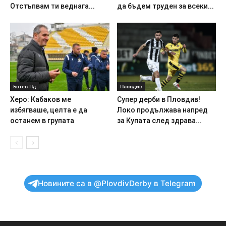
Отстъпвам ти веднага...
да бъдем труден за всеки...
Ботев Пд
Пловдив
Херо: Кабаков ме
Супер дерби в Пловдив!
избягваше, целта е да
Локо продължава напред
останем в групата
за Купата след здрава...
Новините са в @PlovdivDerby в Telegram