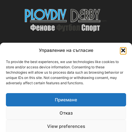
Управление на съгласие
ABOUT US
To provide the best experiences, we use technologies like cookies to
PlovdivDerby.com е първата пловдивска изцяло футболна
store and/or access device information. Consenting to these
technologies will allow us to process data such as browsing behavior or
медия!
unique IDs on this site. Not consenting or withdrawing consent, may
adversely affect certain features and functions.
Свържи се с нас:
plovdivderby.com@gmail.com
Приемане
FOLLOW US
Отказ
View preferences