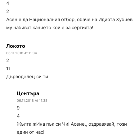
4
2
Асен е да Националния отбор, обаче на Идиота Хубчев
му набиват канчето кой е за сергията!
Локото
06.11.2018 At 11:34
2
11
Дърводелец си ти
Центъра
06.11.2018 At 11:38
9
4
Жълта жИна пък си Чи! Асене,, оздравявай, този
един от нас!