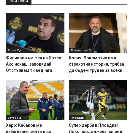
Най-нови
Ботев Пд
Локомотив Пд
Филипов към фен на Ботев:
Косич: Локомотив има
Ако искаш, заповядай!
страхотна история, трябва
Отстъпвам ти веднага...
да бъдем труден за всеки...
Ботев Пд
Пловдив
Херо: Кабаков ме
Супер дерби в Пловдив!
избягваше, целта е да
Локо продължава напред