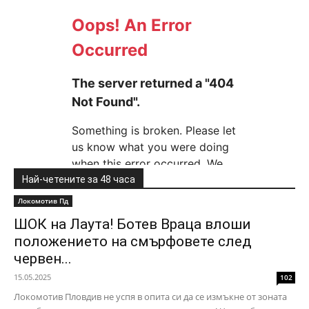
Най-четените за 48 часа
Локомотив Пд
ШОК на Лаута! Ботев Враца влоши
положението на смърфовете след
червен...
15.05.2025
102
Локомотив Пловдив не успя в опита си да се измъкне от зоната