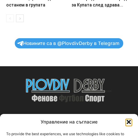
останем в групата
за Купата след здрава...
Новините са в @PlovdivDerby в Telegram
Управление на съгласие
ABOUT US
To provide the best experiences, we use technologies like cookies to