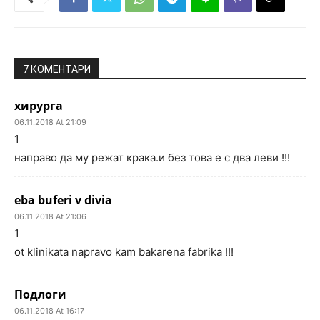
7 КОМЕНТАРИ
хирурга
06.11.2018 At 21:09
1
направо да му режат крака.и без това е с два леви !!!
eba buferi v divia
06.11.2018 At 21:06
1
ot klinikata napravo kam bakarena fabrika !!!
Подлоги
06.11.2018 At 16:17