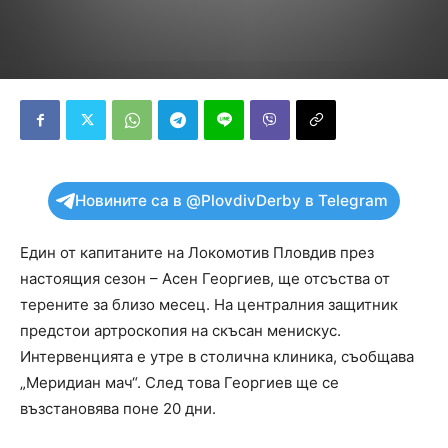
Новините са в @PlovdivDerby в Telegram
Един от капитаните на Локомотив Пловдив през
настоящия сезон – Асен Георгиев, ще отсъства от
терените за близо месец. На централния защитник
предстои артроскопия на скъсан менискус.
Интервенцията е утре в столична клиника, съобщава
„Меридиан мач“. След това Георгиев ще се
възстановява поне 20 дни.