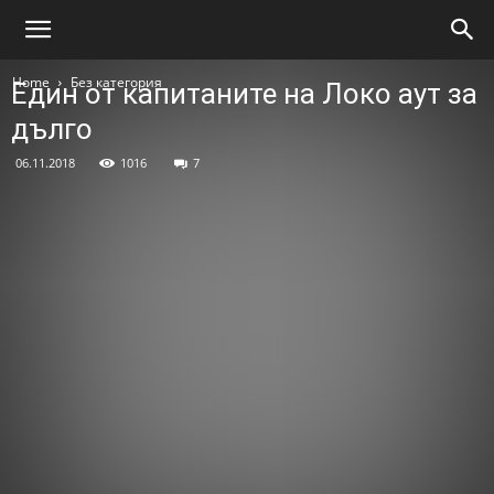
Home
Без категория
Един от капитаните на Локо аут за
дълго
06.11.2018
1016
7