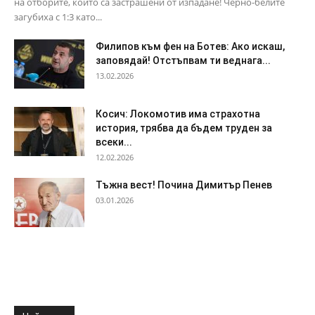
на отборите, които са застрашени от изпадане! Черно-белите
загубиха с 1:3 като...
Филипов към фен на Ботев: Ако искаш,
заповядай! Отстъпвам ти веднага...
13.02.2026
Косич: Локомотив има страхотна
история, трябва да бъдем труден за
всеки...
12.02.2026
Тъжна вест! Почина Димитър Пенев
03.01.2026