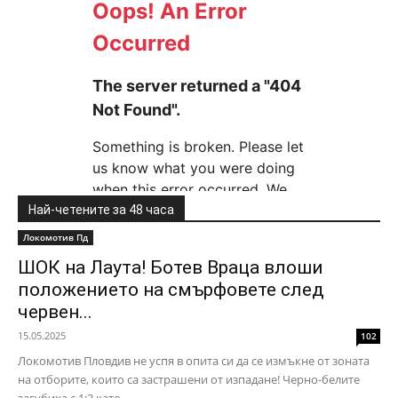
Най-четените за 48 часа
Локомотив Пд
ШОК на Лаута! Ботев Враца влоши
положението на смърфовете след
червен...
15.05.2025
102
Локомотив Пловдив не успя в опита си да се измъкне от зоната
на отборите, които са застрашени от изпадане! Черно-белите