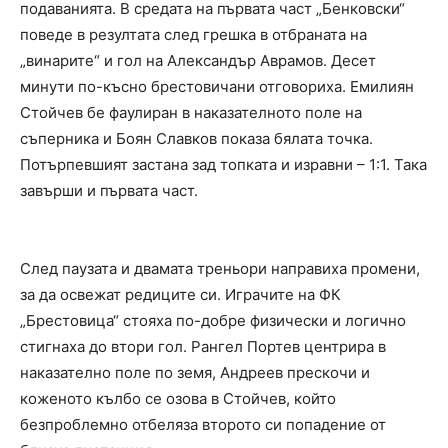
подаванията. В средата на първата част „Бенковски“
поведе в резултата след грешка в отбраната на
„винарите“ и гол на Александър Аврамов. Десет
минути по-късно брестовичани отговориха. Емилиян
Стойчев бе фаулиран в наказателното поле на
съперника и Боян Славков показа бялата точка.
Потърпевшият застана зад топката и изравни – 1:1. Така
завърши и първата част.
След паузата и двамата треньори направиха промени,
за да освежат редиците си. Играчите на ФК
„Брестовица“ стояха по-добре физически и логично
стигнаха до втори гол. Рангел Портев центрира в
наказателно поле по земя, Андреев прескочи и
коженото кълбо се озова в Стойчев, който
безпроблемно отбеляза второто си попадение от