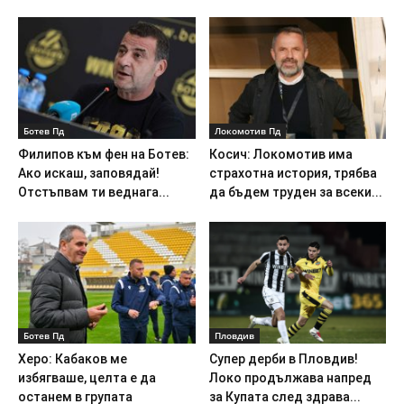
Ботев Пд
Локомотив Пд
Филипов към фен на Ботев:
Косич: Локомотив има
Ако искаш, заповядай!
страхотна история, трябва
Отстъпвам ти веднага...
да бъдем труден за всеки...
Ботев Пд
Пловдив
Херо: Кабаков ме
Супер дерби в Пловдив!
избягваше, целта е да
Локо продължава напред
останем в групата
за Купата след здрава...