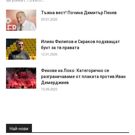
загубиха с 1:3 като...
Тъжна вест! Почина Димитър Пенев
03.01.2026
Илиян Филипов и Сираков подхващат
бунт за тв правата
12.01.2026
Фенове на Локо: Категорично се
разграничаваме от плаката против Иван
Демерджиев
15.09.2025
Най-нови