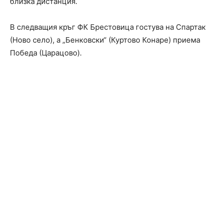
близка дистанция.
В следващия кръг ФК Брестовица гостува на Спартак
(Ново село), а „Бенковски“ (Куртово Конаре) приема
Победа (Царацово).