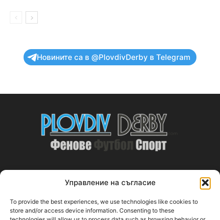
Новините са в @PlovdivDerby в Telegram
Управление на съгласие
ABOUT US
To provide the best experiences, we use technologies like cookies to
PlovdivDerby.com е първата пловдивска изцяло футболна
store and/or access device information. Consenting to these
technologies will allow us to process data such as browsing behavior or