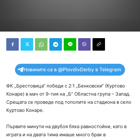
Новините са в @PlovdivDerby в Telegram
ФК „Брестовица“ победи с 2:1 „Бенковски“ (Куртово
Конаре) в мач от 9-тия на „Б“ Областна група – Запад.
Срещата се проведе под тополите на стадиона в село
Куртово Конаре.
Първите минути на двубоя бяха равностойни, като в
играта и на двата тима имаше много брак в