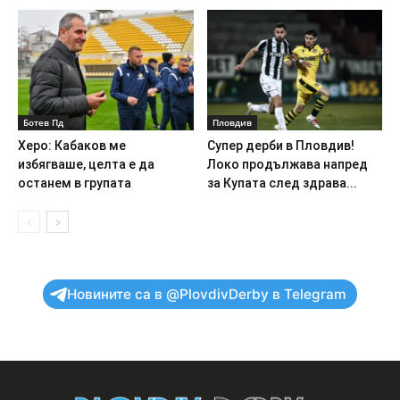
Ботев Пд
Пловдив
Херо: Кабаков ме
Супер дерби в Пловдив!
избягваше, целта е да
Локо продължава напред
останем в групата
за Купата след здрава...
Новините са в @PlovdivDerby в Telegram