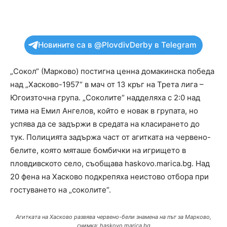
Новините са в @PlovdivDerby в Telegram
„Сокол“ (Марково) постигна ценна домакинска победа
над „Хасково-1957“ в мач от 13 кръг на Трета лига –
Югоизточна група. „Соколите“ надделяха с 2:0 над
тима на Емил Ангелов, който е новак в групата, но
успява да се задържи в средата на класирането до
тук. Полицията задържа част от агитката на червено-
белите, която мяташе бомбички на игрището в
пловдивското село, съобщава haskovo.marica.bg. Над
20 фена на Хасково подкрепяха неистово отбора при
гостуването на „соколите“.
Агитката на Хасково развява червено-бели знамена на път за Марково,
снимка: haskovo.marica.bg