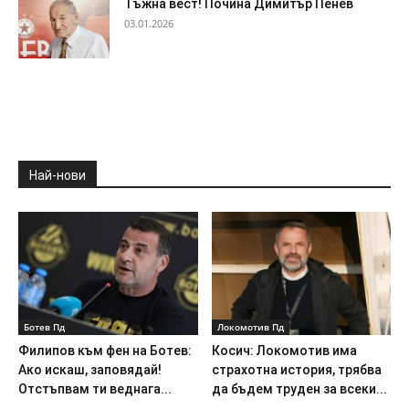
Тъжна вест! Почина Димитър Пенев
03.01.2026
Най-нови
Ботев Пд
Локомотив Пд
Филипов към фен на Ботев:
Косич: Локомотив има
Ако искаш, заповядай!
страхотна история, трябва
Отстъпвам ти веднага...
да бъдем труден за всеки...