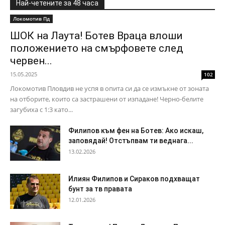
Най-четените за 48 часа
Локомотив Пд
ШОК на Лаута! Ботев Враца влоши
положението на смърфовете след
червен...
15.05.2025
102
Локомотив Пловдив не успя в опита си да се измъкне от зоната
на отборите, които са застрашени от изпадане! Черно-белите
загубиха с 1:3 като...
Филипов към фен на Ботев: Ако искаш,
заповядай! Отстъпвам ти веднага...
13.02.2026
Илиян Филипов и Сираков подхващат
бунт за тв правата
12.01.2026