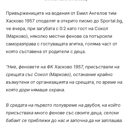
Привържениците на водения от Емил Ангелов тим
Хасково 1957 споделят в открито писмо до Sportal.bg,
че вчера, при загубата с 0:2 като гост на Сокол
(Марково), няколко местни фенове са потърсили
саморазправа с гостуващата агитка, голяма част от
която съставена от родители с деца.
“Ние, феновете на ФК Хасково 1957, присъствали на
срещата със Сокол (Марково), останахме крайно
възмутени от организацията на срещата, по време на
която дори нямаше охрана.
В средата на първото полувреме на двубоя, на който
присъстваха много фенове със своите деца, селски
бабаит се приближи до нас и започна да ни заплашва.