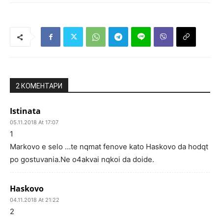
2 КОМЕНТАРИ
Istinata
05.11.2018 At 17:07
1
Markovo e selo …te nqmat fenove kato Haskovo da hodqt
po gostuvania.Ne o4akvai nqkoi da doide.
Haskovo
04.11.2018 At 21:22
2