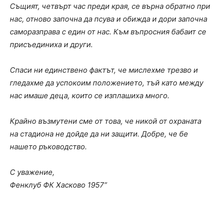
Същият, четвърт час преди края, се върна обратно при
нас, отново започна да псува и обижда и дори започна
саморазправа с един от нас. Към въпросния бабаит се
присъединиха и други.
Спаси ни единствено фактът, че мислехме трезво и
гледахме да успокоим положението, тъй като между
нас имаше деца, които се изплашиха много.
Крайно възмутени сме от това, че никой от охраната
на стадиона не дойде да ни защити. Добре, че бе
нашето ръководство.
С уважение,
Фенклуб ФК Хасково 1957”