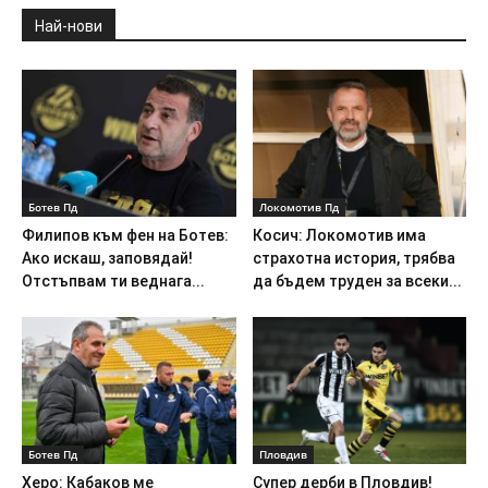
Най-нови
Ботев Пд
Локомотив Пд
Филипов към фен на Ботев:
Косич: Локомотив има
Ако искаш, заповядай!
страхотна история, трябва
Отстъпвам ти веднага...
да бъдем труден за всеки...
Ботев Пд
Пловдив
Херо: Кабаков ме
Супер дерби в Пловдив!