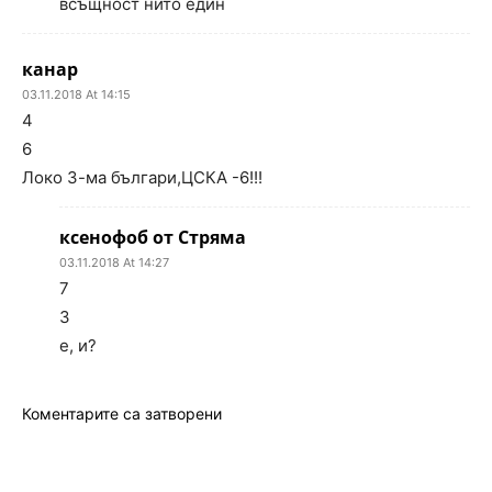
всъщност нито един
канар
03.11.2018 At 14:15
4
6
Локо 3-ма българи,ЦСКА -6!!!
ксенофоб от Стряма
03.11.2018 At 14:27
7
3
е, и?
Коментарите са затворени