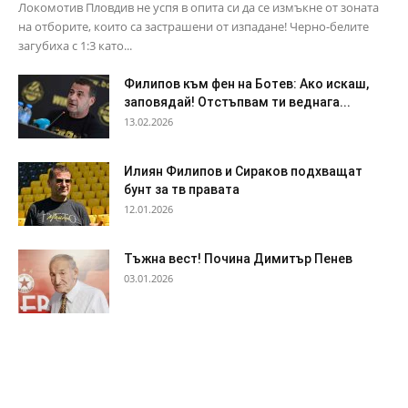
Локомотив Пловдив не успя в опита си да се измъкне от зоната
на отборите, които са застрашени от изпадане! Черно-белите
загубиха с 1:3 като...
Филипов към фен на Ботев: Ако искаш,
заповядай! Отстъпвам ти веднага...
13.02.2026
Илиян Филипов и Сираков подхващат
бунт за тв правата
12.01.2026
Тъжна вест! Почина Димитър Пенев
03.01.2026