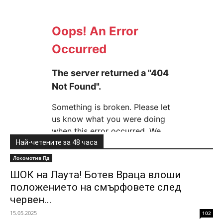
Най-четените за 48 часа
Локомотив Пд
ШОК на Лаута! Ботев Враца влоши
положението на смърфовете след
червен...
15.05.2025
102