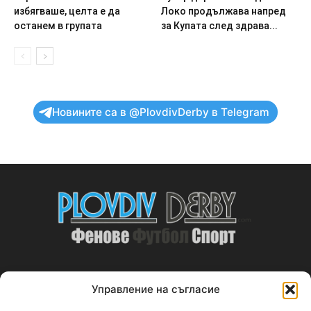
избягваше, целта е да
Локо продължава напред
останем в групата
за Купата след здрава...
Новините са в @PlovdivDerby в Telegram
Управление на съгласие
ABOUT US