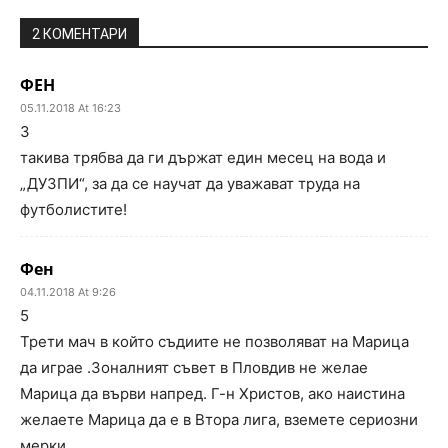
2 КОМЕНТАРИ
ФЕН
05.11.2018 At 16:23
3
такива трябва да ги държат един месец на вода и
„ДУЗПИ“, за да се научат да уважават труда на
футболистите!
Фен
04.11.2018 At 9:26
5
Трети мач в който съдиите не позволяват на Марица
да играе .Зоналният съвет в Пловдив не желае
Марица да върви напред. Г-н Христов, ако наистина
желаете Марица да е в Втора лига, вземете сериозни
мерки.