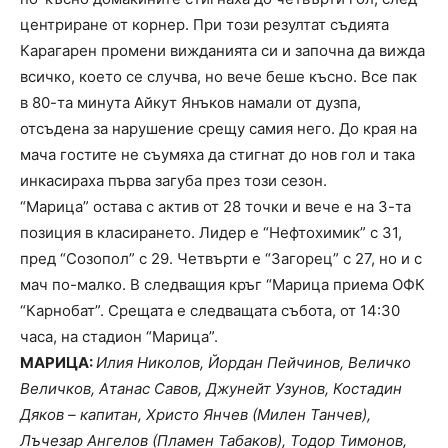
центриране от корнер. При този резултат съдията
Карагарен промени вижданията си и започна да вижда
всичко, което се случва, но вече беше късно. Все пак
в 80-та минута Айкут Янъков намали от дузпа,
отсъдена за нарушение срещу самия него. До края на
мача гостите не съумяха да стигнат до нов гол и така
инкасираха първа загуба през този сезон.
“Марица” остава с актив от 28 точки и вече е на 3-та
позиция в класирането. Лидер е “Нефтохимик” с 31,
пред “Созопол” с 29. Четвърти е “Загорец” с 27, но и с
мач по-малко. В следващия кръг “Марица приема ОФК
“Карнобат”. Срещата е следващата събота, от 14:30
часа, на стадион “Марица”.
МАРИЦА:
Илия Николов, Йордан Пейчинов, Величко
Величков, Атанас Савов, Джунейт Узунов, Костадин
Дяков – капитан, Христо Янчев (Милен Танчев),
Лъчезар Ангелов (Пламен Табаков), Тодор Тимонов,