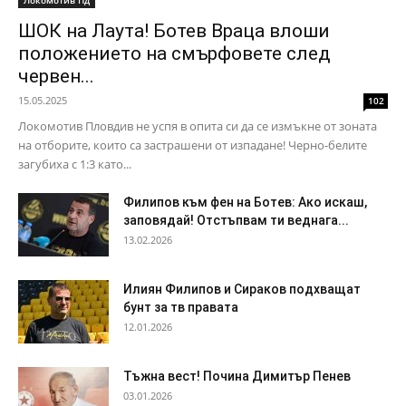
Локомотив Пд
ШОК на Лаута! Ботев Враца влоши
положението на смърфовете след
червен...
15.05.2025
102
Локомотив Пловдив не успя в опита си да се измъкне от зоната
на отборите, които са застрашени от изпадане! Черно-белите
загубиха с 1:3 като...
Филипов към фен на Ботев: Ако искаш,
заповядай! Отстъпвам ти веднага...
13.02.2026
Илиян Филипов и Сираков подхващат
бунт за тв правата
12.01.2026
Тъжна вест! Почина Димитър Пенев
03.01.2026