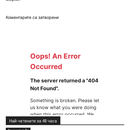
Коментарите са затворени
Най-четените за 48 часа