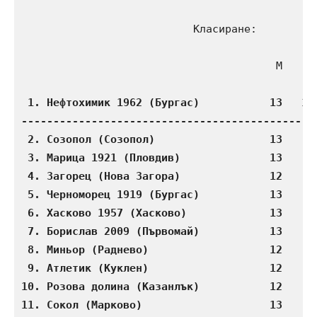
Класиране:
                                        М    П 
1. Нефтохимик 1962 (Бургас)           13   10 
-----------------------------------------------
 2. Созопол (Созопол)                  13    9 
 3. Марица 1921 (Пловдив)              13    8 
 4. Загорец (Нова Загора)              12    8 
 5. Черноморец 1919 (Бургас)           13    6 
 6. Хасково 1957 (Хасково)             13    5 
 7. Борислав 2009 (Първомай)           13    6 
 8. Миньор (Раднево)                   12    5 
 9. Атлетик (Куклен)                   12    5 
10. Розова долина (Казанлък)           12    4 
11. Сокол (Марково)                    13    4 