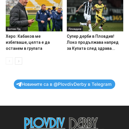
Ботев Пд
Пловдив
Херо: Кабаков ме
Супер дерби в Пловдив!
избягваше, целта е да
Локо продължава напред
останем в групата
за Купата след здрава...
Новините са в @PlovdivDerby в Telegram