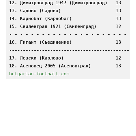
12. Димитровград 1947 (Димитровград)   13    4 
13. Садово (Садово)                    13    4 
14. Карнобат (Карнобат)                13    3 
15. Свиленград 1921 (Свиленград)       12    3 
- - - - - - - - - - - - - - - - - - - - - - - -
16. Гигант (Съединение)                13    2 
-----------------------------------------------
17. Левски (Карлово)                   12    1 
18. Асеновец 2005 (Асеновград)         13    2
bulgarian-football.com