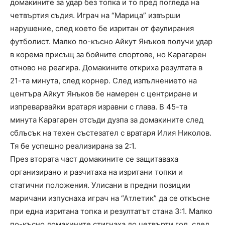
домакините за удар без топка и то пред погледа на
четвъртия съдия. Играч на “Марица” извърши
нарушение, след което бе изритан от фаулирания
футболист. Малко по-късно Айкут Янъков получи удар
в корема присъщ за бойните спортове, но Карагарен
отново не реагира. Домакините откриха резултата в
21-та минута, след корнер. След изпълнението на
центъра Айкут Янъков бе намерен с центриране и
изпреварвайки вратаря изравни с глава. В 45-та
минута Карагарен отсъди дузпа за домакините след
сблъсък на техен състезател с вратаря Илия Николов.
Тя бе успешно реализирана за 2:1.
През втората част домакините се защитаваха
организирано и разчитаха на изритани топки и
статични положения. Улисани в предни позиции
маричани изпуснаха играч на “Атлетик” да се откъсне
при една изритана топка и резултатът стана 3:1. Малко
по-късно домакините стигнаха до четвърти гол, след