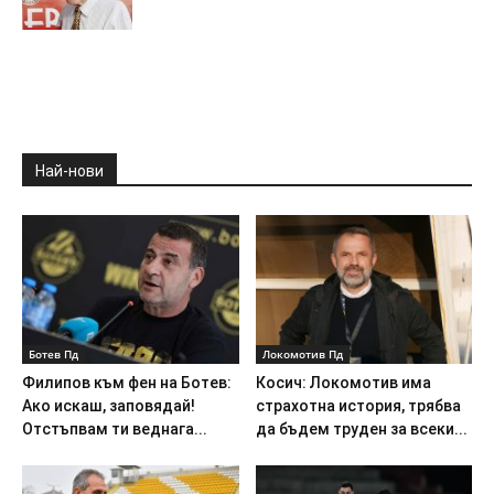
Най-нови
Ботев Пд
Локомотив Пд
Филипов към фен на Ботев:
Косич: Локомотив има
Ако искаш, заповядай!
страхотна история, трябва
Отстъпвам ти веднага...
да бъдем труден за всеки...