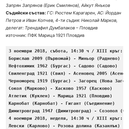
Запрян Запрянов (Ерик Смилянов), Айкут Янъков
Съдийски състав:
ГС: Рюстем Карагарен, АС: Йордан
Петров и Иван Копчев, 4-ти съдия: Николай Марков,
делегат: Трендафил Думбалаков – Пловдив
източник: ПФК Марица 1921 Пловдив
3 ноември 2018, събота, 14:30 ч / XIII кръг:
Борислав 2009 (Първомай) - Миньор (Раднево)   
Нефтохимик 1962 (Бургас) - Садово (Садово)    
Свиленград 1921 (Свил) - Асеновец 2005 (Асенов
Черноморец 1919 (Бургас) - Загорец (Нова Загор
Сокол (Марково) - Хасково 1957 (Хасково)      
Атлетик (Куклен) - Марица 1921 (Пловдив)      
Карнобат (Карнобат) - Гигант (Съединение)     
Димитровград 1947 (Димитровград) - Созопол (Со
4 ноември 2018, неделя, 14:30 ч / XIII кръг:
Левски (Карлово) - Розова долина (Казанлък)   