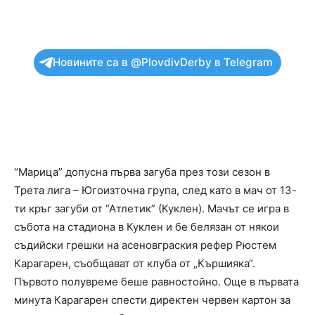
Новините са в @PlovdivDerby в Telegram
“Марица” допусна първа загуба през този сезон в
Трета лига – Югоизточна група, след като в мач от 13-
ти кръг загуби от “Атлетик” (Куклен). Мачът се игра в
събота на стадиона в Куклен и бе белязан от някои
съдийски грешки на асеновграския рефер Рюстем
Карагарен, съобщават от клуба от „Кършияка“.
Първото полувреме беше равностойно. Още в първата
минута Карагарен спести директен червен картон за