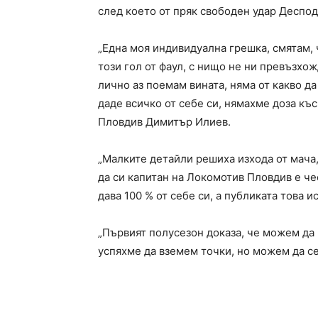
след което от пряк свободен удар Деспод
„Една моя индивидуална грешка, смятам, 
този гол от фаул, с нищо не ни превъзхож
лично аз поемам вината, няма от какво да
даде всичко от себе си, нямахме доза къ
Пловдив Димитър Илиев.
„Малките детайли решиха изхода от мача,
да си капитан на Локомотив Пловдив е че
дава 100 % от себе си, а публиката това ис
„Първият полусезон доказа, че можем да 
успяхме да вземем точки, но можем да се