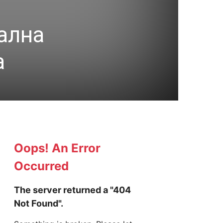
ална
а