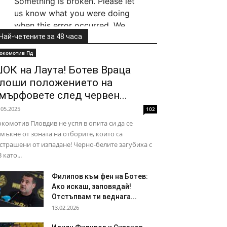
Най-четените за 48 часа
окомотив Пд
ОК на Лаута! Ботев Враца
лоши положението на
мърфовете след червен...
.05.2025
102
комотив Пловдив не успя в опита си да се
мъкне от зоната на отборите, които са
страшени от изпадане! Черно-белите загубиха с
3 като...
Филипов към фен на Ботев:
Ако искаш, заповядай!
Отстъпвам ти веднага...
13.02.2026