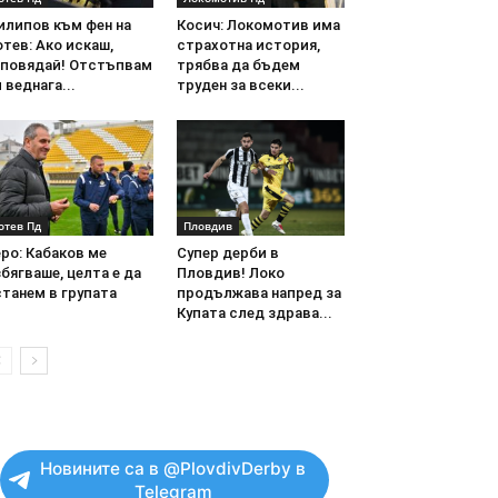
илипов към фен на
Косич: Локомотив има
тев: Ако искаш,
страхотна история,
аповядай! Отстъпвам
трябва да бъдем
 веднага...
труден за всеки...
отев Пд
Пловдив
ро: Кабаков ме
Супер дерби в
бягваше, целта е да
Пловдив! Локо
танем в групата
продължава напред за
Купата след здрава...
Новините са в @PlovdivDerby в
Telegram