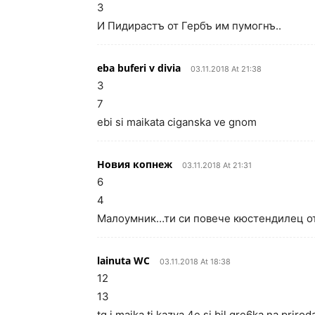
3
И Пидирастъ от Гербъ им пумогнъ..
eba buferi v divia
03.11.2018 At 21:38
3
7
ebi si maikata ciganska ve gnom
Новия копнеж
03.11.2018 At 21:31
6
4
Малоумник…ти си повече кюстендилец от
lainuta WC
03.11.2018 At 18:38
12
13
tq i maika ti kazva 4e si bil gre6ka na prirod