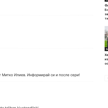
Ф
Бо
з
ти
Б
Хе
из
ос
 Митко Илиев. Информирай си и после сери!
ata taliban kiustendilski