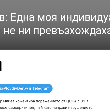
: Една моя индивиду
о не ни превъзхождах
 @PlovdivDerby в Telegram
р Илиев коментира поражението от ЦСКА с 0:1 в
 беше самокритичен, тъй като направи нарушението,