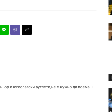
еньор и югославски аутлети,не е нужно да поемаш
Б