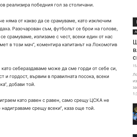
ов реализира победния гол за столичани.
че няма от какво да се срамуваме, като изключим
даха. Разочарован съм, футболът се брои на голове,
Л
 се срамуваме, излизаме с чест, всеки един от нас
Ш
смет в този мач“, коментира капитанът на Локомотив
в
с
15
 като себераздаваме може да сме горди от себе си,
Ло
ст и гордост, вървим в правилната посока, всеки
из
ка“, добави той.
за
1:
играем като равен с равен, само срещу ЦСКА не
 надиграваме срещу всеки“, каза още той.