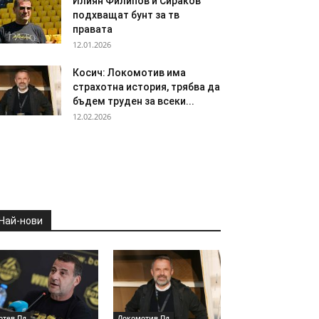
Илиян Филипов и Сираков
подхващат бунт за тв
правата
12.01.2026
Косич: Локомотив има
страхотна история, трябва да
бъдем труден за всеки...
12.02.2026
Най-нови
отев Пд
Локомотив Пд