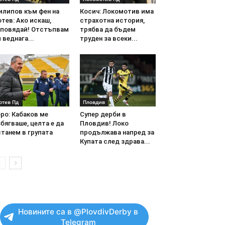
илипов към фен на
Косич: Локомотив има
тев: Ако искаш,
страхотна история,
аповядай! Отстъпвам
трябва да бъдем
 веднага...
труден за всеки...
отев Пд
Пловдив
ро: Кабаков ме
Супер дерби в
бягваше, целта е да
Пловдив! Локо
танем в групата
продължава напред за
Купата след здрава...
Новините са в @PlovdivDerby в
Telegram