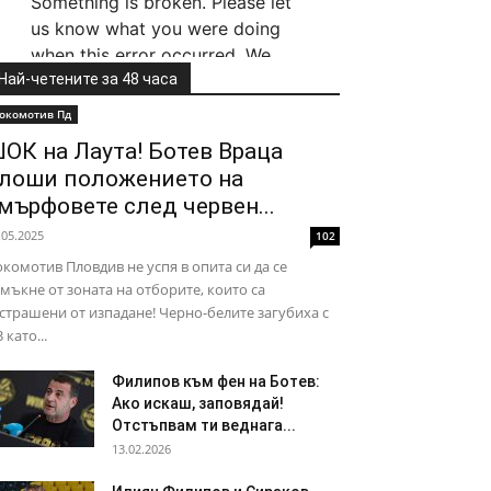
Най-четените за 48 часа
окомотив Пд
ОК на Лаута! Ботев Враца
лоши положението на
мърфовете след червен...
.05.2025
102
комотив Пловдив не успя в опита си да се
мъкне от зоната на отборите, които са
страшени от изпадане! Черно-белите загубиха с
3 като...
Филипов към фен на Ботев:
Ако искаш, заповядай!
Отстъпвам ти веднага...
13.02.2026