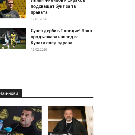
Илиян Филипов и Сираков
подхващат бунт за тв
правата
12.01.2026
Супер дерби в Пловдив! Локо
продължава напред за
Купата след здрава...
12.02.2026
Най-нови
отев Пд
Локомотив Пд