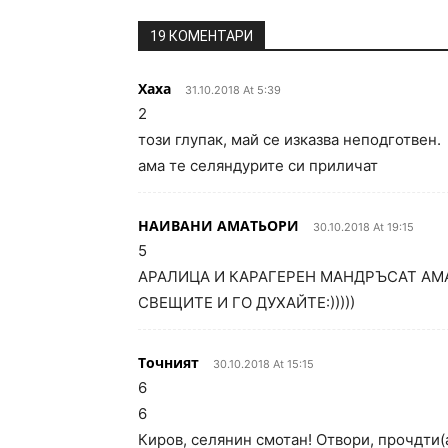
19 КОМЕНТАРИ
Хаха
31.10.2018 At 5:39
2
този глупак, май се изказва неподготвен.
ама те селяндурите си приличат
НАИВАНИ АМАТЬОРИ
30.10.2018 At 19:15
5
АРАЛИЦА И КАРАГЕРЕН МАНДРЪСАТ АМА
СВЕЩИТЕ И ГО ДУХАЙТЕ:)))))
Точният
30.10.2018 At 15:15
6
6
Киров, селянин смотан! Отвори, прочдти(