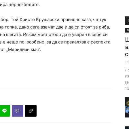
ира черно-белите.
бор. Той Христо Крушарски правилно каза, че тук
 топка, дано сега вземат две и да си стоят за риба,
Л
а на шегата. Искам моят отбор да е уверен в себе си
Ш
е е нещо по-особено, за да се прекалява с респекта
в
 от „Меридиан мач“.
с
15
Ло
из
за
1: