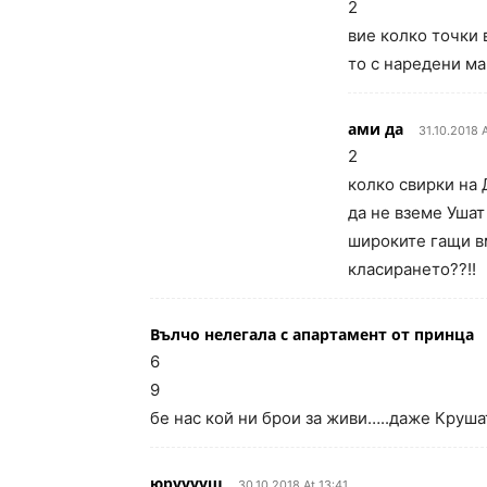
2
вие колко точки 
то с наредени м
ами да
31.10.2018 
2
колко свирки на
да не вземе Ушат
широките гащи в
класирането??!!
Вълчо нелегала с апартамент от принца
6
9
бе нас кой ни брои за живи…..даже Крушат
юрууууш
30.10.2018 At 13:41