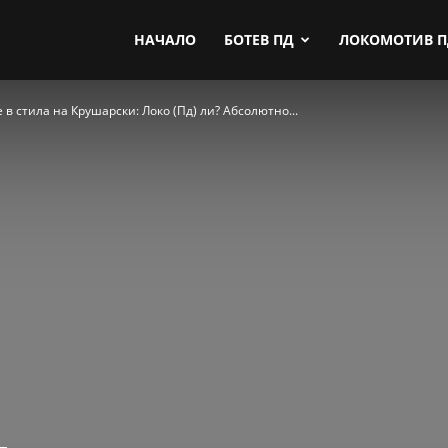
by.com
НАЧАЛО
БОТЕВ ПД
ЛОКОМОТИВ 
 в стила на Крушарски: Локо (Пд) ли? Абсолютно...