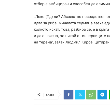
отбор е амбициран и способен да елимин
„Локо (Пд) ли? Абсолютно посредствен от
идва за риба. Миналата седмица взеха една
колкото искат. Това, разбира се, е в кръг
и да е наясно, че никой от съперниците н
на терена“, заяви Людмил Киров, цитиран
Share