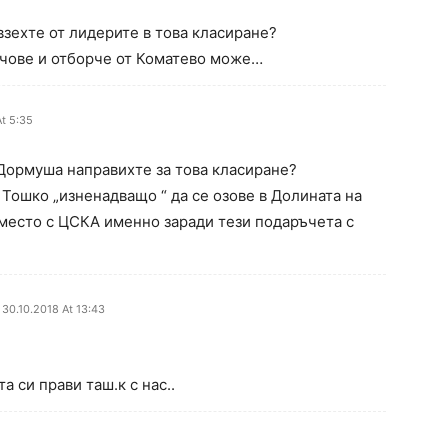
взехте от лидерите в това класиране?
ачове и отборче от Коматево може…
At 5:35
 Дормуша направихте за това класиране?
 Тошко „изненадващо “ да се озове в Долината на
место с ЦСКА именно заради тези подаръчета с
30.10.2018 At 13:43
а си прави таш.к с нас..