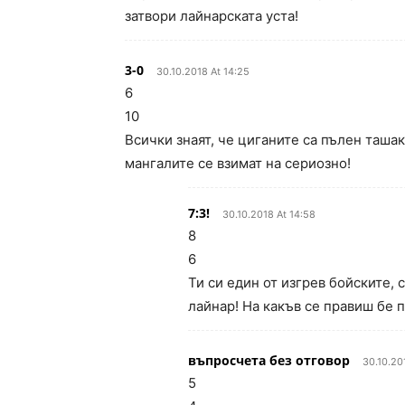
затвори лайнарската уста!
3-0
30.10.2018 At 14:25
6
10
Всички знаят, че циганите са пълен ташак
мангалите се взимат на сериозно!
7:3!
30.10.2018 At 14:58
8
6
Ти си един от изгрев бойските
лайнар! На какъв се правиш бе 
въпросчета без отговор
30.10.20
5