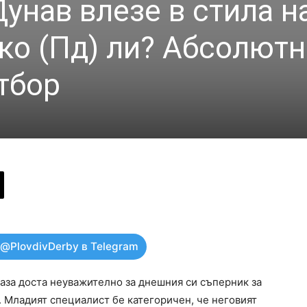
унав влезе в стила н
ко (Пд) ли? Абсолют
тбор
 @PlovdivDerby в Telegram
аза доста неуважително за днешния си съперник за
. Младият специалист бе категоричен, че неговият