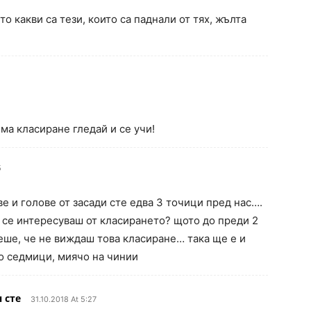
то какви са тези, които са паднали от тях, жълта
има класиране гледай и се учи!
5
е и голове от засади сте едва 3 точици пред нас….
и се интересуваш от класирането? щото до преди 2
еше, че не виждаш това класиране… така ще е и
о седмици, миячо на чинии
 сте
31.10.2018 At 5:27