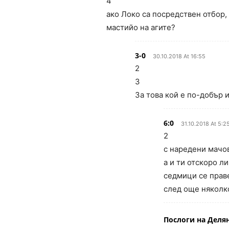
4
ако Локо са посредствен отбор, 
мастийо на агите?
3-0
30.10.2018 At 16:55
2
3
За това кой е по-добър 
6:0
31.10.2018 At 5:2
2
с наредени мачов
а и ти отскоро л
седмици се прав
след още няколк
Послоги на Делян