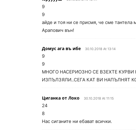
9
9
айде и тоя ни се присмя, че сме тантела 
Арапович вън!
Домус ага въ ибе
30.10.2018 At 13:14
9
9
МНОГО НАСЕРИОЗНО СЕ ВЗЕХТЕ КУРВИ 
ИЗПЪЛЗЯЛИ..СЕГА КАТ ВИ НАПЪЛНЯТ КО
Циганка от Локо
30.10.2018 At 11:15
24
8
Нас сиганите ни ебават всички.