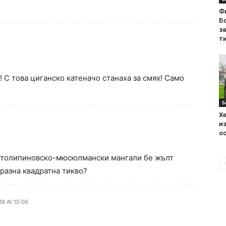
Ф
Бо
з
ти
! С това циганско катеначо станаха за смях! Само
Б
Хе
из
ос
, столипиновско-мюсюлмански мангали бе жълт
празна квадратна тикво?
18 At 15:06