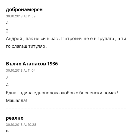
добронамерен
30.10.2018 At 11:59
4
2
Андрей , пак не си в час . Петрович не е в групата , а ти
го слагаш титуляр .
Вълчо Атанасов 1936
30.10.2018 At 11:04
7
4
Една година еднополова любов с босненски помак!
Машалла!
реално
30.10.2018 At 10:28
9