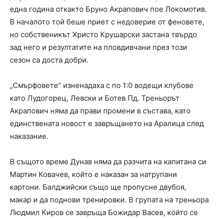
една година откакто Бруно Акрапович пое Локомотив.
В началото той беше приет с недоверие от феновете,
но собственикът Христо Крушарски застана твърдо
зад него и резултатите на пловдивчани през този
сезон са доста добри.
„Смърфовете“ изненадаха с по 1:0 водещи клубове
като Лудогорец, Левски и Ботев Пд. Треньорът
Акрапович няма да прави промени в състава, като
единствената новост е завръщането на Аралица след
наказание.
В същото време Дунав няма да разчита на капитана си
Мартин Ковачев, който е наказан за натрупани
картони. Балджийски също ще пропусне двубоя,
макар и да поднови тренировки. В групата на треньора
Людмил Киров се завръща Божидар Васев, който се