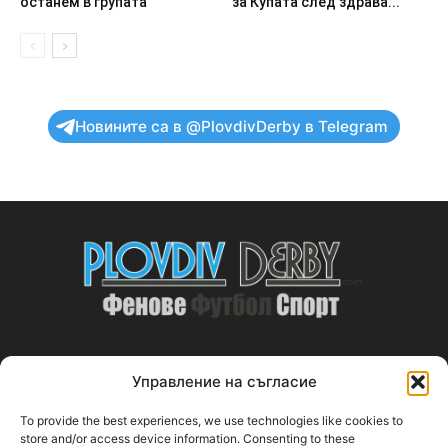
останем в групата
за Купата след здрава...
Новините са в @PlovdivDerby в Telegram
Управление на съгласие
ABOUT US
To provide the best experiences, we use technologies like cookies to
PlovdivDerby.com е първата пловдивска изцяло футболна
store and/or access device information. Consenting to these