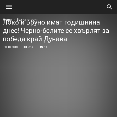
Home
Без категория
Локо и Бруно имат годишнина
днес! Черно-белите се хвърлят за
победа край Дунава
30.10.2018
814
11