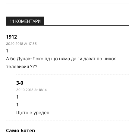
11 КОМЕНТАРИ
1912
30.10.2018 At 17:55
1
А бе Дунав-Локо пд що няма да ги дават по никоя
телевизия ???
3-0
30.10.2018 At 18:14
1
1
Щото е уреден!
Само Ботев