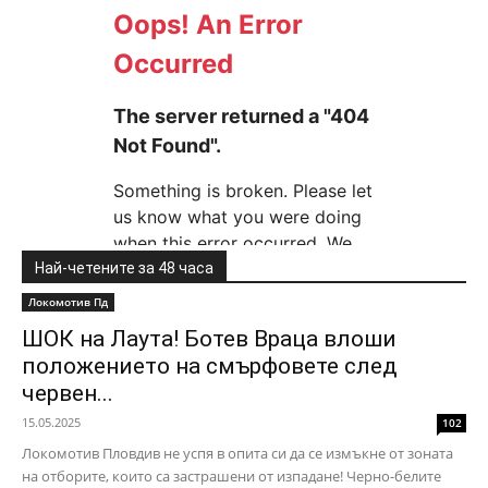
Най-четените за 48 часа
Локомотив Пд
ШОК на Лаута! Ботев Враца влоши
положението на смърфовете след
червен...
15.05.2025
102
Локомотив Пловдив не успя в опита си да се измъкне от зоната
на отборите, които са застрашени от изпадане! Черно-белите