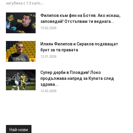
загубиха с 1:3 като...
Филипов към фен на Ботев: Ако искаш,
заповядай! Отстъпвам ти веднага...
13.02.2026
Илиян Филипов и Сираков подхващат
бунт за тв правата
12.01.2026
Супер дерби в Пловдив! Локо
продължава напред за Купата след
здрава...
12.02.2026
Най-нови