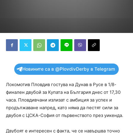
Новините са в @PlovdivDerby в Telegram
Локомотив Пловдив гостува на Дунав в Русе в 1/8-
финален двубой за Купата на България днес от 17,30
часа. Пловдивчани излизат с амбиция за успех и
продължаване напред, като няма да пестят сили за
двубоя с ЦСКА-София от първенството през уикенда.
Двубоят е интересен с факта, че се навършва точно