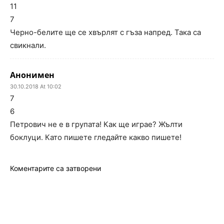
11
7
Черно-белите ще се хвърлят с гъза напред. Така са
свикнали.
Анонимен
30.10.2018 At 10:02
7
6
Петрович не е в групата! Как ще играе? Жълти
боклуци. Като пишете гледайте какво пишете!
Коментарите са затворени