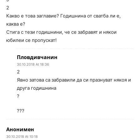
2
Какво е това заглавие? Годишнина от сватба ли е,
каква е?
Стига с тези годишнини, че се забравят и някои
юбилеи се пропускат!
Пловдивчанин
30.10.2018 At 18:36
2
Явно затова са забравили да си празнуват някоя и
друга годишнина
?
???
Анонимен
30.10.2018 At 10:18