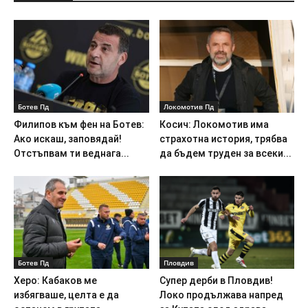
Ботев Пд
Локомотив Пд
Филипов към фен на Ботев:
Косич: Локомотив има
Ако искаш, заповядай!
страхотна история, трябва
Отстъпвам ти веднага...
да бъдем труден за всеки...
Ботев Пд
Пловдив
Херо: Кабаков ме
Супер дерби в Пловдив!
избягваше, целта е да
Локо продължава напред