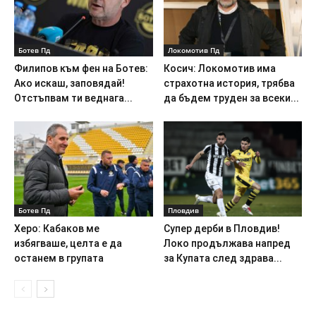
Ботев Пд
Локомотив Пд
Филипов към фен на Ботев:
Косич: Локомотив има
Ако искаш, заповядай!
страхотна история, трябва
Отстъпвам ти веднага...
да бъдем труден за всеки...
Ботев Пд
Пловдив
Херо: Кабаков ме
Супер дерби в Пловдив!
избягваше, целта е да
Локо продължава напред
останем в групата
за Купата след здрава...