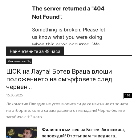
Най-четените за 48 часа
Локомотив Пд
ШОК на Лаута! Ботев Враца влоши
положението на смърфовете след
червен...
15.05.2025
102
Локомотив Пловдив не успя в опита си да се измъкне от зоната
на отборите, които са застрашени от изпадане! Черно-белите
загубиха с 1:3 като...
Филипов към фен на Ботев: Ако искаш,
заповядай! Отстъпвам ти веднага...