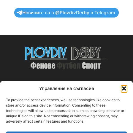
Новините са в @PlovdivDerby в Telegram
Управление на съгласие
ABOUT US
To provide the best experiences, we use technologies like cookies to
PlovdivDerby.com е първата пловдивска изцяло футболна
store and/or access device information. Consenting to these
technologies will allow us to process data such as browsing behavior or
медия!
unique IDs on this site. Not consenting or withdrawing consent, may
adversely affect certain features and functions.
Свържи се с нас:
plovdivderby.com@gmail.com