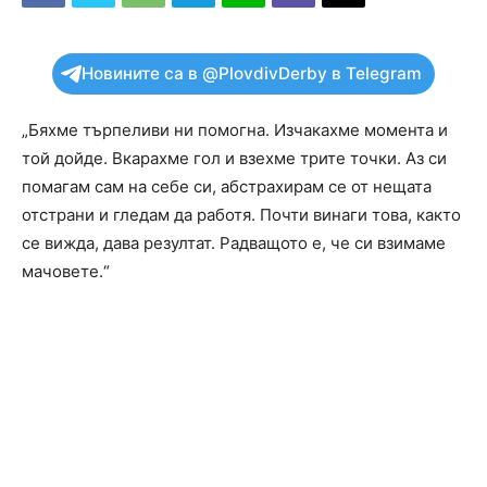
Новините са в @PlovdivDerby в Telegram
„Бяхме търпеливи ни помогна. Изчакахме момента и
той дойде. Вкарахме гол и взехме трите точки. Аз си
помагам сам на себе си, абстрахирам се от нещата
отстрани и гледам да работя. Почти винаги това, както
се вижда, дава резултат. Радващото е, че си взимаме
мачовете.“