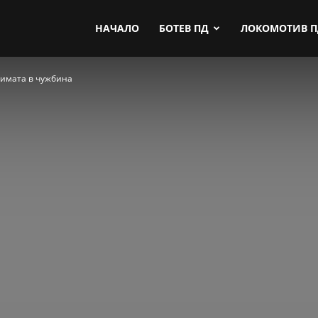
by.com
НАЧАЛО
БОТЕВ ПД
ЛОКОМОТИВ 
зимата в чужбина