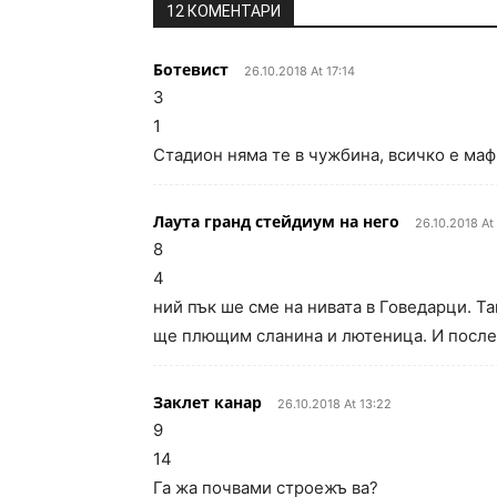
12 КОМЕНТАРИ
Ботевист
26.10.2018 At 17:14
3
1
Стадион няма те в чужбина, всичко е мафи
Лаута гранд стейдиум на него
26.10.2018 At
8
4
ний пък ше сме на нивата в Говедарци. Т
ще плющим сланина и лютеница. И после
Заклет канар
26.10.2018 At 13:22
9
14
Га жа почвами строежъ ва?