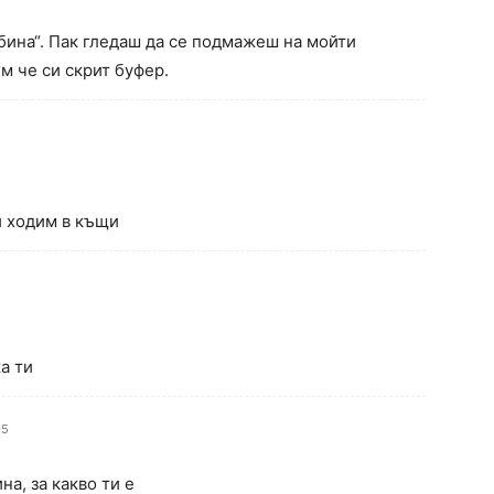
бина“. Пак гледаш да се подмажеш на мойти
м че си скрит буфер.
и ходим в къщи
а ти
05
на, за какво ти е