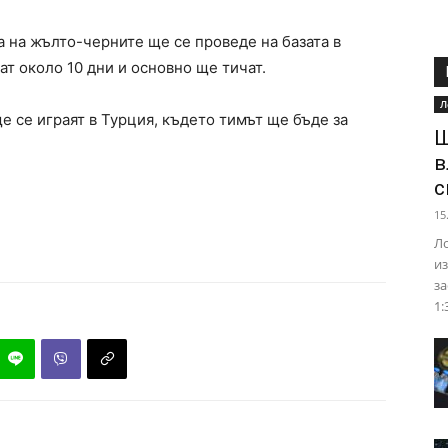
а на жълто-черните ще се проведе на базата в
т около 10 дни и основно ще тичат.
Л
е се играят в Турция, където тимът ще бъде за
Ш
в
с
15
Ло
из
за
1: