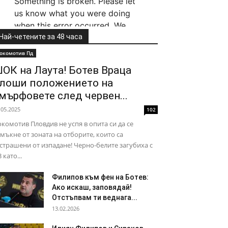
Най-четените за 48 часа
окомотив Пд
ОК на Лаута! Ботев Враца
лоши положението на
мърфовете след червен...
.05.2025
102
комотив Пловдив не успя в опита си да се
мъкне от зоната на отборите, които са
страшени от изпадане! Черно-белите загубиха с
3 като...
Филипов към фен на Ботев:
Ако искаш, заповядай!
Отстъпвам ти веднага...
13.02.2026