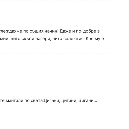
зглеждахме по същия начин! Даже и по-добре в
мии, нито скъпи лагери, нито селекция! Кое му е
те мангали по света.Цигани, цигани, цигани…