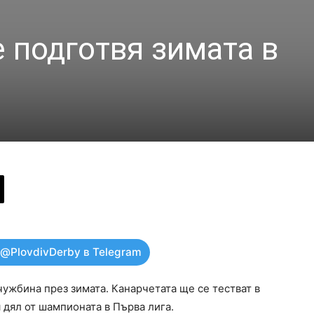
 подготвя зимата в
 @PlovdivDerby в Telegram
ужбина през зимата. Канарчетата ще се тестват в
 дял от шампионата в Първа лига.