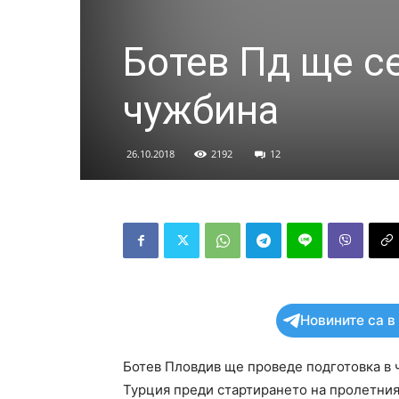
Ботев Пд ще се
чужбина
26.10.2018
2192
12
Новините са в
Ботев Пловдив ще проведе подготовка в ч
Турция преди стартирането на пролетния