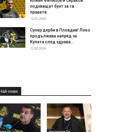
Илиян Филипов и Сираков
подхващат бунт за тв
правата
12.01.2026
Супер дерби в Пловдив! Локо
продължава напред за
Купата след здрава...
12.02.2026
Най-нови
отев Пд
Локомотив Пд