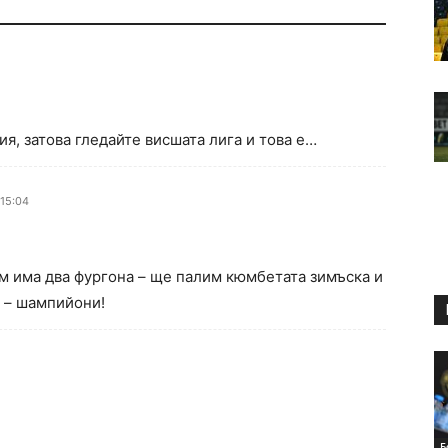
я, затова гледайте висшата лига и това е…
 15:04
ам има два фургона – ще палим кюмбетата зимъска и
 – шампийони!
Б