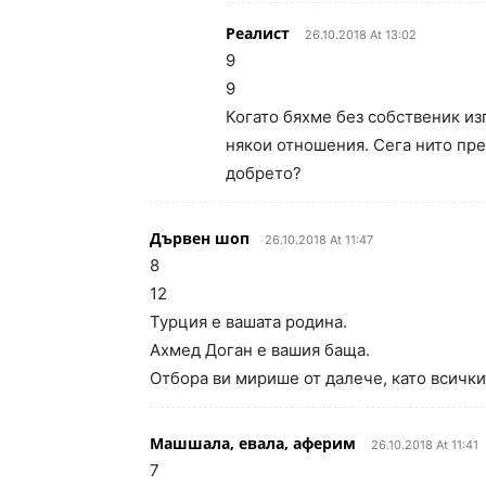
Реалист
26.10.2018 At 13:02
9
9
Когато бяхме без собственик и
някои отношения. Сега нито пре
добрето?
Дървен шоп
26.10.2018 At 11:47
8
12
Турция е вашата родина.
Ахмед Доган е вашия баща.
Отбора ви мирише от далече, като всички
Машшала, евала, аферим
26.10.2018 At 11:41
7