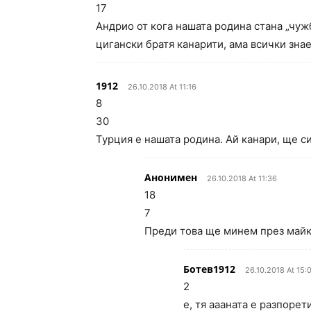
17
Андрио от кога нашата родина стана „чуж
цигански братя канарити, ама всички знае
1912
26.10.2018 At 11:16
8
30
Турция е нашата родина. Ай канари, ще с
Анонимен
26.10.2018 At 11:36
18
7
Преди това ще минем през майк
Ботев1912
26.10.2018 At 15:
2
е, тя аааната е разпорети