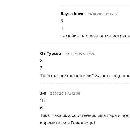
Лаута бойс
26.10.2018 At 15:07
8
4
га майка ти слезе от магистрала
От Турско
26.10.2018 At 13:20
8
7
Този път ще плащате ли? Защото още по
3-0
26.10.2018 At 12:38
18
6
Така, така има собственик има пара и под
корените си в Говедарци!