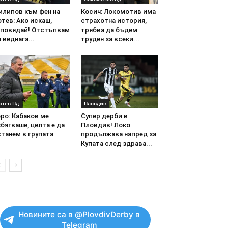
илипов към фен на
Косич: Локомотив има
тев: Ако искаш,
страхотна история,
аповядай! Отстъпвам
трябва да бъдем
 веднага...
труден за всеки...
отев Пд
Пловдив
ро: Кабаков ме
Супер дерби в
бягваше, целта е да
Пловдив! Локо
танем в групата
продължава напред за
Купата след здрава...
Новините са в @PlovdivDerby в
Telegram