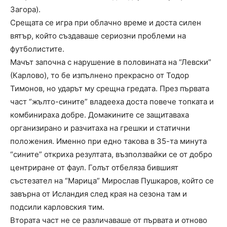
Загора).
Срещата се игра при облачно време и доста силен
вятър, който създаваше сериозни проблеми на
футболистите.
Мачът започна с нарушение в половината на “Левски”
(Карлово), то бе изпълнено прекрасно от Тодор
Тимонов, но ударът му срещна гредата. През първата
част “жълто-сините” владееха доста повече топката и
комбинираха добре. Домакините се защитаваха
организирано и разчитаха на грешки и статични
положения. Именно при едно такова в 35-та минута
“сините” откриха резултата, възползвайки се от добро
центриране от фаул. Голът отбеляза бившият
състезател на “Марица” Мирослав Пушкаров, който се
завърна от Исландия след края на сезона там и
подсили карловския тим.
Втората част не се различаваше от първата и отново