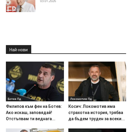
03.01.2026
Най-нови
Ботев Пд
Локомотив Пд
Филипов към фен на Ботев:
Косич: Локомотив има
Ако искаш, заповядай!
страхотна история, трябва
Отстъпвам ти веднага...
да бъдем труден за всеки...