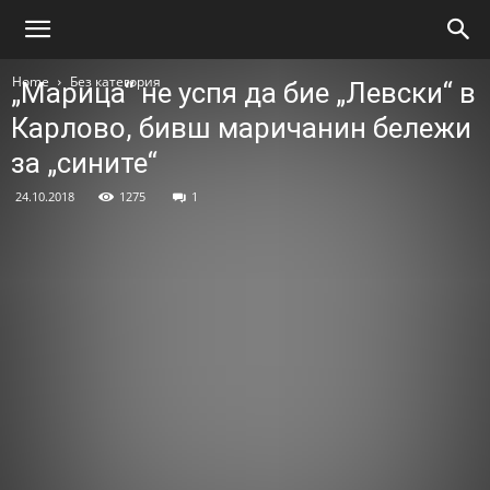
Home
Без категория
„Марица“ не успя да бие „Левски“ в
Карлово, бивш маричанин бележи
за „сините“
24.10.2018
1275
1