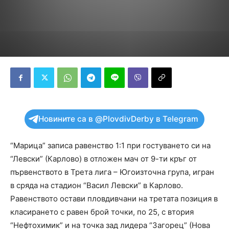
Новините са в @PlovdivDerby в Telegram
“Марица” записа равенство 1:1 при гостуването си на
“Левски” (Карлово) в отложен мач от 9-ти кръг от
първенството в Трета лига – Югоизточна група, игран
в сряда на стадион “Васил Левски” в Карлово.
Равенството остави пловдивчани на третата позиция в
класирането с равен брой точки, по 25, с втория
“Нефтохимик” и на точка зад лидера “Загорец” (Нова