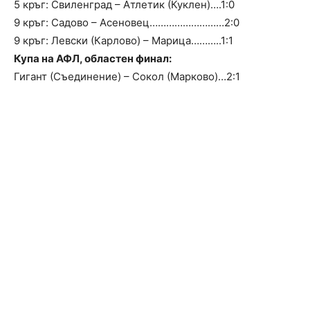
5 кръг: Свиленград – Атлетик (Куклен)….1:0
9 кръг: Садово – Асеновец………………………2:0
9 кръг: Левски (Карлово) – Марица………..1:1
Купа на АФЛ, областен финал:
Гигант (Съединение) – Сокол (Марково)…2:1