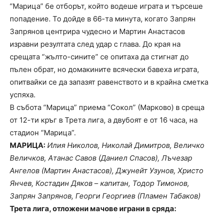
“Марица” бе отборът, който водеше играта и търсеше
попадение. То дойде в 66-та минута, когато Запрян
Запрянов центрира чудесно и Мартин Анастасов
изравни резултата след удар с глава. До края на
срещата “жълто-сините” се опитаха да стигнат до
пълен обрат, но домакините всячески бавеха играта,
опитвайки се да запазят равенството и в крайна сметка
успяха.
В събота “Марица” приема “Сокол” (Марково) в среща
от 12-ти кръг в Трета лига, а двубоят е от 16 часа, на
стадион “Марица”.
МАРИЦА:
Илия Николов, Николай Димитров, Величко
Величков, Атанас Савов (Даниел Спасов), Лъчезар
Ангелов (Мартин Анастасов), Джунейт Узунов, Христо
Янчев, Костадин Дяков – капитан, Тодор Тимонов,
Запрян Запрянов, Георги Георгиев (Пламен Табаков)
Трета лига, отложени мачове играни в сряда: