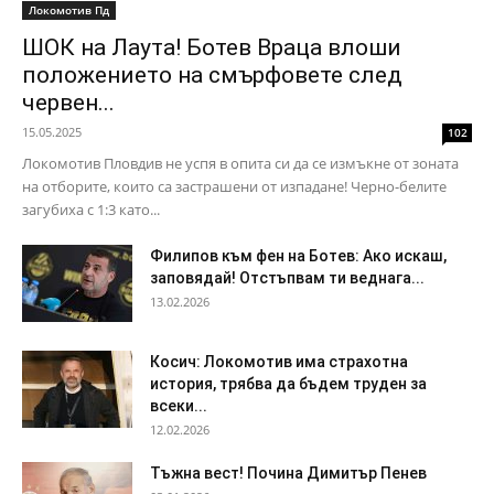
Локомотив Пд
ШОК на Лаута! Ботев Враца влоши
положението на смърфовете след
червен...
15.05.2025
102
Локомотив Пловдив не успя в опита си да се измъкне от зоната
на отборите, които са застрашени от изпадане! Черно-белите
загубиха с 1:3 като...
Филипов към фен на Ботев: Ако искаш,
заповядай! Отстъпвам ти веднага...
13.02.2026
Косич: Локомотив има страхотна
история, трябва да бъдем труден за
всеки...
12.02.2026
Тъжна вест! Почина Димитър Пенев