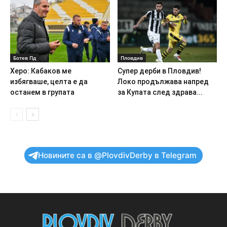
Ботев Пд
Пловдив
Херо: Кабаков ме
Супер дерби в Пловдив!
избягваше, целта е да
Локо продължава напред
останем в групата
за Купата след здрава...
Новините са в @PlovdivDerby в Telegram