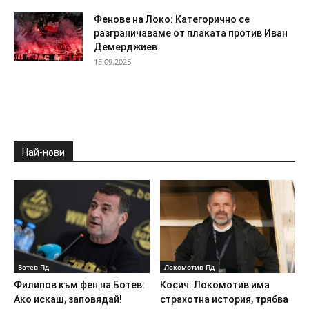
Фенове на Локо: Категорично се
разграничаваме от плаката против Иван
Демерджиев
15.09.2025
Най-нови
Ботев Пд
Локомотив Пд
Филипов към фен на Ботев:
Косич: Локомотив има
Ако искаш, заповядай!
страхотна история, трябва