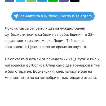
Новините са в @PlovdivDerby в Telegram
Локомотив са отпратили двама чуждестранни
футболисти, които са били на проби. Единият е 22-
годишният хърватин Марко Лекич. Той игра в
контролата с Царско село по време на паузата.
Да опита късмета си от понеделник на „Лаута“ е бил и
нигерийски футболист. След само две тренировки той
е бил отпратен. Босненският специалист е бил на
мнения, че те не са по-добри от настоящите играчи.