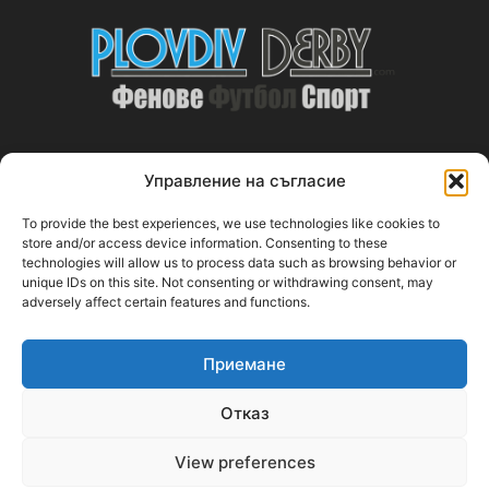
Управление на съгласие
ABOUT US
To provide the best experiences, we use technologies like cookies to
PlovdivDerby.com е първата пловдивска изцяло футболна
store and/or access device information. Consenting to these
technologies will allow us to process data such as browsing behavior or
медия!
unique IDs on this site. Not consenting or withdrawing consent, may
adversely affect certain features and functions.
Свържи се с нас:
plovdivderby.com@gmail.com
Приемане
FOLLOW US
Отказ
View preferences