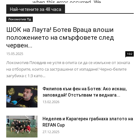
Най-четените за 48 часа
Локомотив Пд
ШОК на Лаута! Ботев Враца влоши
положението на смърфовете след
червен...
15.05.2025
102
Локомотив Пловдив не успя в опита си да се измъкне от зоната
на отборите, които са застрашени от изпадане! Черно-белите
загубиха с 1:3 като...
Филипов към фен на Ботев: Ако искаш,
заповядай! Отстъпвам ти веднага...
13.02.2026
Неделев и Карагерен грабнаха златото на
REFAN Cup
27.12.2025