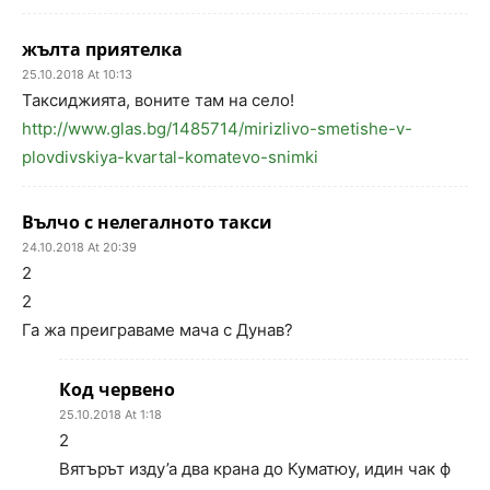
жълта приятелка
25.10.2018 At 10:13
Таксиджията, воните там на село!
http://www.glas.bg/1485714/mirizlivo-smetishe-v-
plovdivskiya-kvartal-komatevo-snimki
Вълчо с нелегалното такси
24.10.2018 At 20:39
2
2
Га жа преиграваме мача с Дунав?
Код червено
25.10.2018 At 1:18
2
Вятърът изду’а два крана до Куматюу, идин чак ф