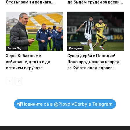
Отстъпвам ти веднага...
да бъдем труден за всеки...
Ботев Пд
Пловдив
Херо: Кабаков ме
Супер дерби в Пловдив!
избягваше, целта е да
Локо продължава напред
останем в групата
за Купата след здрава...
Новините са в @PlovdivDerby в Telegram