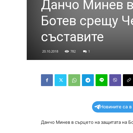
Данчо Минев в
Ботев срещу Ч
съставите
20.10.2018
782
1
Новините са в
Данчо Минев в сърцето на защитата на Б