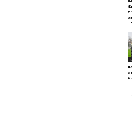
Ф
Бо
з
ти
Б
Хе
из
ос