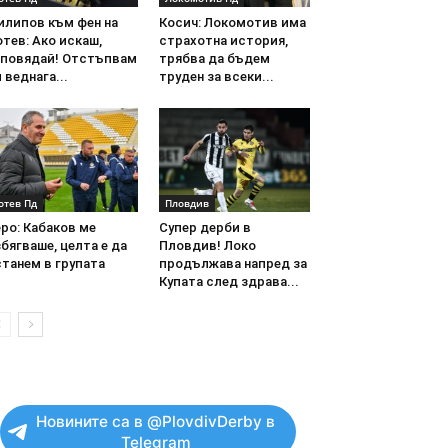
илипов към фен на
Косич: Локомотив има
тев: Ако искаш,
страхотна история,
аповядай! Отстъпвам
трябва да бъдем
 веднага...
труден за всеки...
отев Пд
Пловдив
ро: Кабаков ме
Супер дерби в
бягваше, целта е да
Пловдив! Локо
танем в групата
продължава напред за
Купата след здрава...
Новините са в @PlovdivDerby в
Telegram