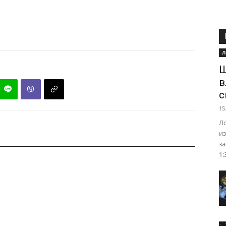
Л
Ш
в
с
15
Ло
из
за
1: