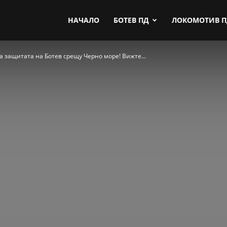
by.com
НАЧАЛО
БОТЕВ ПД
ЛОКОМОТИВ 
 защитата на Ботев срещу Черно море! Вижте...