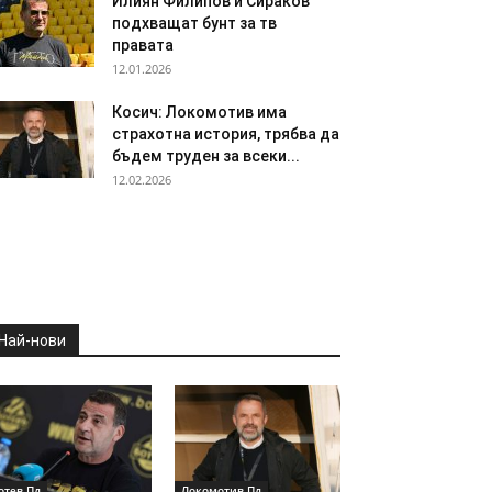
Илиян Филипов и Сираков
подхващат бунт за тв
правата
12.01.2026
Косич: Локомотив има
страхотна история, трябва да
бъдем труден за всеки...
12.02.2026
Най-нови
отев Пд
Локомотив Пд