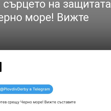
 сърцето на защитата
ерно море! Вижте
 @PlovdivDerby в Telegram
отев срещу Черно море! Вижте съставите