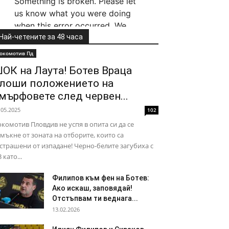
Най-четените за 48 часа
окомотив Пд
ОК на Лаута! Ботев Враца
лоши положението на
мърфовете след червен...
.05.2025
102
комотив Пловдив не успя в опита си да се
мъкне от зоната на отборите, които са
страшени от изпадане! Черно-белите загубиха с
3 като...
Филипов към фен на Ботев:
Ако искаш, заповядай!
Отстъпвам ти веднага...
13.02.2026