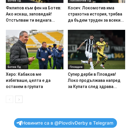
Ботев Пд
Локомотив Пд
Филипов към фен на Ботев:
Косич: Локомотив има
Ако искаш, заповядай!
страхотна история, трябва
Отстъпвам ти веднага...
да бъдем труден за всеки...
Ботев Пд
Пловдив
Херо: Кабаков ме
Супер дерби в Пловдив!
избягваше, целта е да
Локо продължава напред
останем в групата
за Купата след здрава...
Новините са в @PlovdivDerby в Telegram