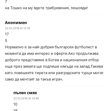
7
на Тошко на му ядете трибуквения, лешояди!
Анонимен
20.10.2018 At 13:19
17
5
Нормално е за най-добрия български футболист в
момента да има интерес и оферти.Ако продължава
доброто представяне в Ботев и националния отбор
още през зимата ще подпише някъде на запад.Такива
като ловешките тирета или разградските турци могат
само да мечтаят за такъв играч.
пълен смях
20.10.2018 At 13:40
10
19