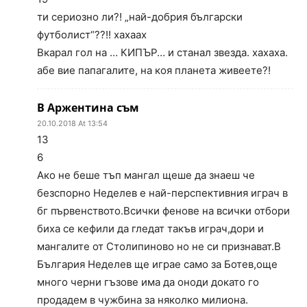
ти сериозно ли?! „най-добрия български
футболист“??!! хахаах
Вкарал гол на … КИПЪР… и станал звезда. хахаха.
абе вие папагалите, на коя планета живеете?!
В Аржентина съм
20.10.2018 At 13:54
13
6
Ако не беше тъп мангал щеше да знаеш че
безспорно Неделев е най-перспективния играч в
бг първенството.Всички фенове на всички отбори
биха се кефили да гледат такъв играч,дори и
мангалите от Столипиново но не си признават.В
България Неделев ще играе само за Ботев,още
много черни гъзове има да оноди докато го
продадем в чужбина за няколко милиона.