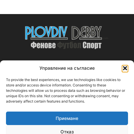
Управление на съгласие
ABOUT US
To provide the best experiences, we use technologies like cookies to
PlovdivDerby.com е първата пловдивска изцяло футболна
store and/or access device information. Consenting to these
technologies will allow us to process data such as browsing behavior or
медия!
unique IDs on this site. Not consenting or withdrawing consent, may
adversely affect certain features and functions.
Свържи се с нас:
plovdivderby.com@gmail.com
Приемане
FOLLOW US
Отказ