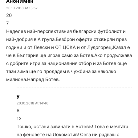
Анонимен
20.10.2018 At 13:57
20
7
Неделев най-перспективния български футболист и
най-добрия в А група.Безброй оферти отхвърли през
години и от Левски и ОТ ЦСКА и от Лудогорец.Казал е
че в България ще играе само за Ботев.Ако продължава
с добрите игри за националния отбор и за Ботев още
тази зима ще го продадем в чужбина за няколко
милиона.Напред Ботев.
у
20.10.2018 At 14:46
8
12
Тошко, остани завинаги в Ботевъ! Това е мечтата
на феновете на Локомотив! Сега ни радваш с