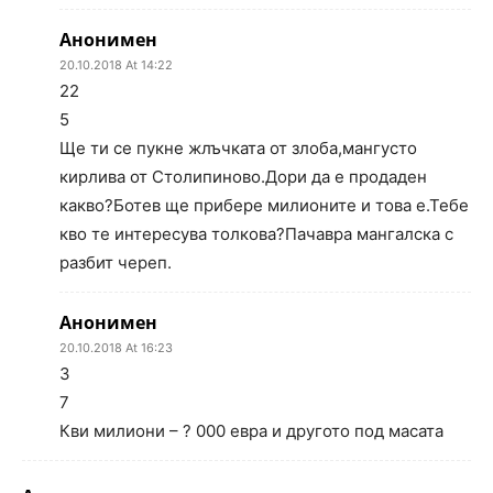
Анонимен
20.10.2018 At 14:22
22
5
Ще ти се пукне жлъчката от злоба,мангусто
кирлива от Столипиново.Дори да е продаден
какво?Ботев ще прибере милионите и това е.Тебе
кво те интересува толкова?Пачавра мангалска с
разбит череп.
Анонимен
20.10.2018 At 16:23
3
7
Кви милиони – ? 000 евра и другото под масата