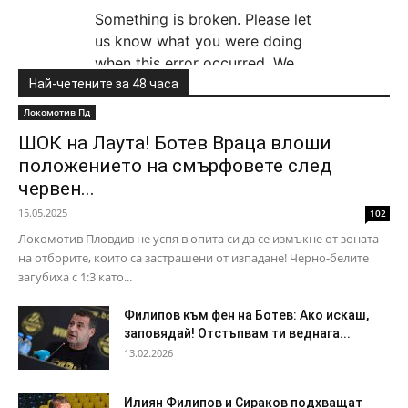
Най-четените за 48 часа
Локомотив Пд
ШОК на Лаута! Ботев Враца влоши
положението на смърфовете след
червен...
15.05.2025
102
Локомотив Пловдив не успя в опита си да се измъкне от зоната
на отборите, които са застрашени от изпадане! Черно-белите
загубиха с 1:3 като...
Филипов към фен на Ботев: Ако искаш,
заповядай! Отстъпвам ти веднага...
13.02.2026
Илиян Филипов и Сираков подхващат