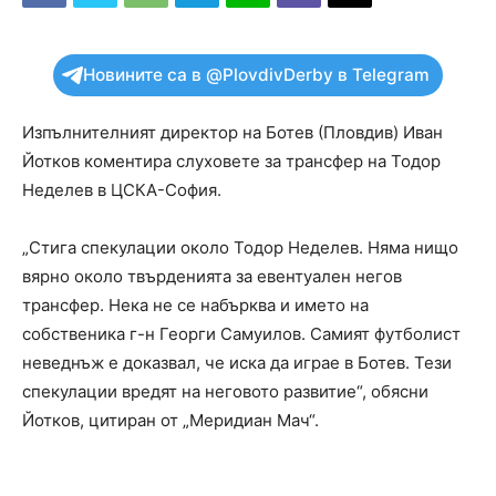
Новините са в @PlovdivDerby в Telegram
Изпълнителният директор на Ботев (Пловдив) Иван
Йотков коментира слуховете за трансфер на Тодор
Неделев в ЦСКА-София.
„Стига спекулации около Тодор Неделев. Няма нищо
вярно около твърденията за евентуален негов
трансфер. Нека не се набърква и името на
собственика г-н Георги Самуилов. Самият футболист
неведнъж е доказвал, че иска да играе в Ботев. Тези
спекулации вредят на неговото развитие“, обясни
Йотков, цитиран от „Меридиан Мач“.