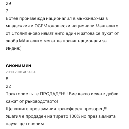
29
7
Ботев произвежда национали.1 в мъжкия.2-ма в
младежкия и ОСЕМ юношески национали.Мангалите
от Столипиново нямат нито един и затова се пукат от
злоба.МАнгалите могат да правят национали за
Индия:)
Анонимен
20.10.2018 At 14:04
8
22
Трактористът е ПРОДАДЕН!!! Вие какво искате дабви
кажат от ръководството!
Ще видите през зимния трансферен прозорец!!!
Ушатия е продаден на тирето 100% но през зимната
пауза ще говорим