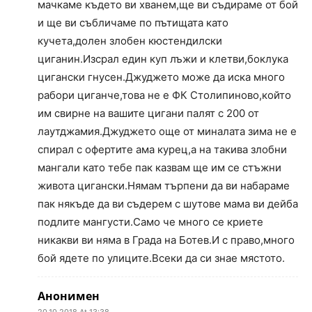
мачкаме където ви хванем,ще ви съдираме от бой
и ще ви събличаме по пътищата като
кучета,долен злобен кюстендилски
циганин.Изсрал един куп лъжи и клетви,боклука
цигански гнусен.Джуджето може да иска много
рабори циганче,това не е ФК Столипиново,който
им свирне на вашите цигани палят с 200 от
лаутджамия.Джуджето още от миналата зима не е
спирал с офертите ама курец,а на такива злобни
мангали като тебе пак казвам ще им се стъжни
живота цигански.Нямам търпени да ви набараме
пак някъде да ви съдерем с шутове мама ви дейба
подлите мангусти.Само че много се криете
никакви ви няма в Града на Ботев.И с право,много
бой ядете по улиците.Всеки да си знае мястото.
Анонимен