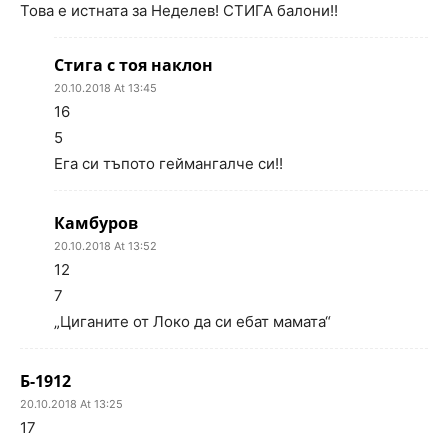
Това е истната за Неделев! СТИГА балони!!
Стига с тоя наклон
20.10.2018 At 13:45
16
5
Ега си тъпото геймангалче си!!
Камбуров
20.10.2018 At 13:52
12
7
„Циганите от Локо да си ебат мамата“
Б-1912
20.10.2018 At 13:25
17