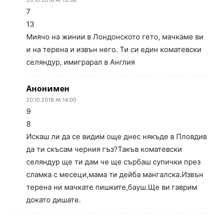
20.10.2018 At 13:38
7
13
Миячо на жинии в Лондонското гето, мачкаме ви
и на терена и извън него. Ти си един коматевски
селяндур, имиграрал в Англия
Анонимен
20.10.2018 At 14:00
9
8
Искаш ли да се видим още днес някъде в Пловдив
да ти скъсам черния гъз?Такъв коматевски
селяндур ще ти дам че ще сърбаш супички през
сламка с месеци,мама ти дейба мангалска.Извън
терена ни мачкате пишките,бауш.Ще ви гаврим
докато дишате.