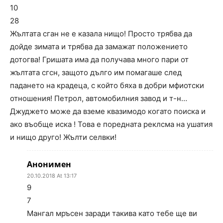
10
28
Жълтата сган не е казала нищо! Просто трябва да
дойде зимата и трябва да замажат положението
дотогва! Гришата има да получава много пари от
жълтата сгсн, защото дълго им помагаше след
падането на крадеца, с който бяха в добри мфиотски
отношения! Петрол, автомобилния завод и т-н…
Джуджето може да вземе квазимодо когато поиска и
ако въобще иска ! Това е поредната реклсма на ушатия
и нищо друго! Жълти селвки!
Анонимен
20.10.2018 At 13:17
9
7
Мангал мръсен заради такива като тебе ще ви