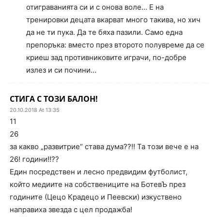
отиграванията си и с онова воле… Е на
тренировки децата вкарват много такива, но хич
да не ти пука. Да те бяха пазили. Само една
препоръка: вместо през второто полувреме да се
криеш зад противниковите играчи, по-добре
излез и си почини…
СТИГА С ТОЗИ БАЛОН!
20.10.2018 At 13:35
11
26
за какво „развитрие“ става дума??!! Та този вече е на
26! години!!??
Един посредствен и лесно предвидим футболист,
който медиите на собствениците на БотевЪ през
годините (Цецо Крадецо и Пеевски) изкуствено
направиха звезда с цел продажба!