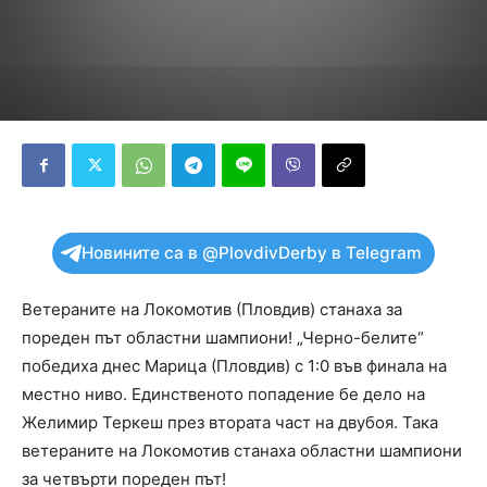
Новините са в @PlovdivDerby в Telegram
Ветераните на Локомотив (Пловдив) станаха за
пореден път областни шампиони! „Черно-белите“
победиха днес Марица (Пловдив) с 1:0 във финала на
местно ниво. Единственото попадение бе дело на
Желимир Теркеш през втората част на двубоя. Така
ветераните на Локомотив станаха областни шампиони
за четвърти пореден път!