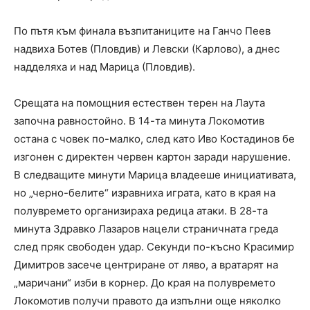
По пътя към финала възпитаниците на Ганчо Пеев
надвиха Ботев (Пловдив) и Левски (Карлово), а днес
надделяха и над Марица (Пловдив).
Срещата на помощния естествен терен на Лаута
започна равностойно. В 14-та минута Локомотив
остана с човек по-малко, след като Иво Костадинов бе
изгонен с директен червен картон заради нарушение.
В следващите минути Марица владееше инициативата,
но „черно-белите“ изравниха играта, като в края на
полувремето организираха редица атаки. В 28-та
минута Здравко Лазаров нацели страничната греда
след пряк свободен удар. Секунди по-късно Красимир
Димитров засече центриране от ляво, а вратарят на
„маричани“ изби в корнер. До края на полувремето
Локомотив получи правото да изпълни още няколко