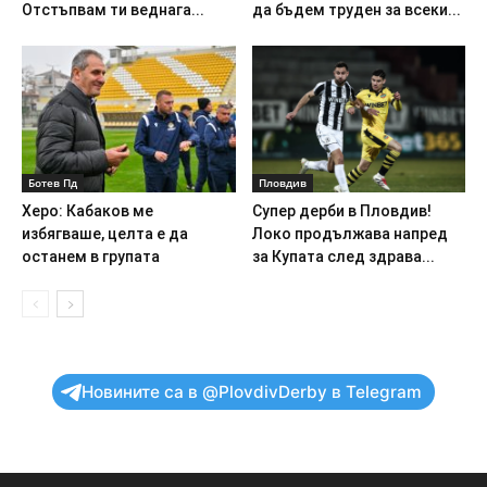
Отстъпвам ти веднага...
да бъдем труден за всеки...
Ботев Пд
Пловдив
Херо: Кабаков ме
Супер дерби в Пловдив!
избягваше, целта е да
Локо продължава напред
останем в групата
за Купата след здрава...
Новините са в @PlovdivDerby в Telegram