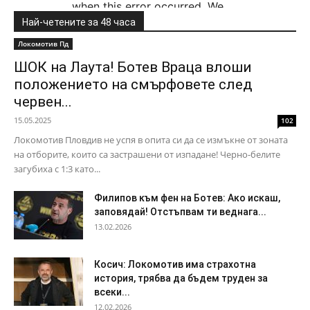
Най-четените за 48 часа
Локомотив Пд
ШОК на Лаута! Ботев Враца влоши
положението на смърфовете след
червен...
15.05.2025
102
Локомотив Пловдив не успя в опита си да се измъкне от зоната
на отборите, които са застрашени от изпадане! Черно-белите
загубиха с 1:3 като...
Филипов към фен на Ботев: Ако искаш,
заповядай! Отстъпвам ти веднага...
13.02.2026
Косич: Локомотив има страхотна
история, трябва да бъдем труден за
всеки...
12.02.2026