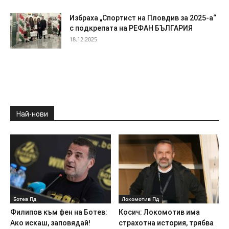
Избраха „Спортист на Пловдив за 2025-а“
с подкрепата на РЕФАН БЪЛГАРИЯ
18.12.2025
Най-нови
Ботев Пд
Локомотив Пд
Филипов към фен на Ботев:
Косич: Локомотив има
Ако искаш, заповядай!
страхотна история, трябва