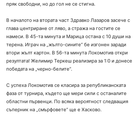
пряк свободни, но до гол не се стигна.
В началото на втората част Здравко Лазаров засече с
глава центриране от ляво, а стража на гостите се
намеси. В 45-та минута и Марица остана с 10 души на
терена. Играч на „жълто-сините“ бе изгонен заради
втори жълт картон. В 56-та минута Локомотив откри
резултата! Желимир Теркеш реализира за 1:0 и донесе
победата на „черно-белите“.
С успеха Локомотив се класира за републиканската
фаза от турнира, където ще мери сили с останалите
областни първенци. По всяка вероятност следващия
съперник на „смърфовете“ ще е Хасково.