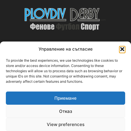
Управление на съгласие
ABOUT US
To provide the best experiences, we use technologies like cookies to
PlovdivDerby.com е първата пловдивска изцяло футболна
store and/or access device information. Consenting to these
technologies will allow us to process data such as browsing behavior or
медия!
unique IDs on this site. Not consenting or withdrawing consent, may
adversely affect certain features and functions.
Свържи се с нас:
plovdivderby.com@gmail.com
Приемане
FOLLOW US
Отказ
View preferences